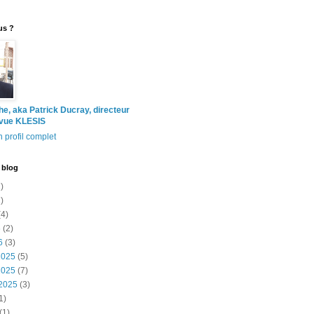
us ?
the, aka Patrick Ducray, directeur
evue KLESIS
 profil complet
 blog
)
)
4)
6
(2)
6
(3)
2025
(5)
2025
(7)
2025
(3)
1)
(1)