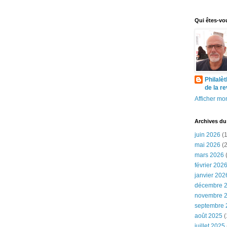
Qui êtes-vo
Philalè
de la r
Afficher mon
Archives du
juin 2026
(1
mai 2026
(2
mars 2026
(
février 202
janvier 202
décembre 
novembre 
septembre 
août 2025
(
juillet 2025