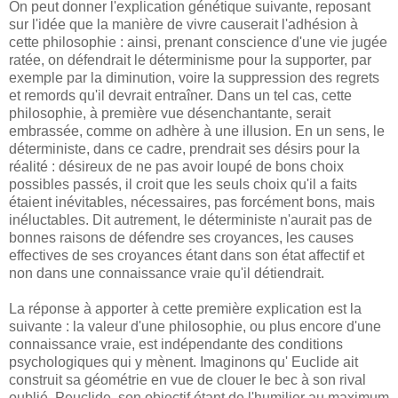
On peut donner l'explication génétique suivante, reposant
sur l'idée que la manière de vivre causerait l'adhésion à
cette philosophie : ainsi, prenant conscience d'une vie jugée
ratée, on défendrait le déterminisme pour la supporter, par
exemple par la diminution, voire la suppression des regrets
et remords qu'il devrait entraîner. Dans un tel cas, cette
philosophie, à première vue désenchantante, serait
embrassée, comme on adhère à une illusion. En un sens, le
déterministe, dans ce cadre, prendrait ses désirs pour la
réalité : désireux de ne pas avoir loupé de bons choix
possibles passés, il croit que les seuls choix qu'il a faits
étaient inévitables, nécessaires, pas forcément bons, mais
inéluctables. Dit autrement, le déterministe n'aurait pas de
bonnes raisons de défendre ses croyances, les causes
effectives de ses croyances étant dans son état affectif et
non dans une connaissance vraie qu'il détiendrait.
La réponse à apporter à cette première explication est la
suivante : la valeur d'une philosophie, ou plus encore d'une
connaissance vraie, est indépendante des conditions
psychologiques qui y mènent. Imaginons qu' Euclide ait
construit sa géométrie en vue de clouer le bec à son rival
oublié, Peuclide, son objectif étant de l'humilier au maximum