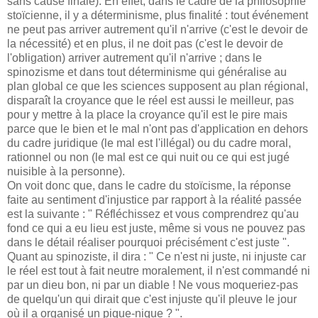
sans cause finale). En effet, dans le cadre de la philosophie
stoïcienne, il y a déterminisme, plus finalité : tout événement
ne peut pas arriver autrement qu'il n'arrive (c'est le devoir de
la nécessité) et en plus, il ne doit pas (c'est le devoir de
l'obligation) arriver autrement qu'il n'arrive ; dans le
spinozisme et dans tout déterminisme qui généralise au
plan global ce que les sciences supposent au plan régional,
disparaît la croyance que le réel est aussi le meilleur, pas
pour y mettre à la place la croyance qu'il est le pire mais
parce que le bien et le mal n'ont pas d'application en dehors
du cadre juridique (le mal est l'illégal) ou du cadre moral,
rationnel ou non (le mal est ce qui nuit ou ce qui est jugé
nuisible à la personne).
On voit donc que, dans le cadre du stoïcisme, la réponse
faite au sentiment d'injustice par rapport à la réalité passée
est la suivante : " Réfléchissez et vous comprendrez qu'au
fond ce qui a eu lieu est juste, même si vous ne pouvez pas
dans le détail réaliser pourquoi précisément c'est juste ".
Quant au spinoziste, il dira : " Ce n'est ni juste, ni injuste car
le réel est tout à fait neutre moralement, il n'est commandé ni
par un dieu bon, ni par un diable ! Ne vous moqueriez-pas
de quelqu'un qui dirait que c'est injuste qu'il pleuve le jour
où il a organisé un pique-nique ? ".