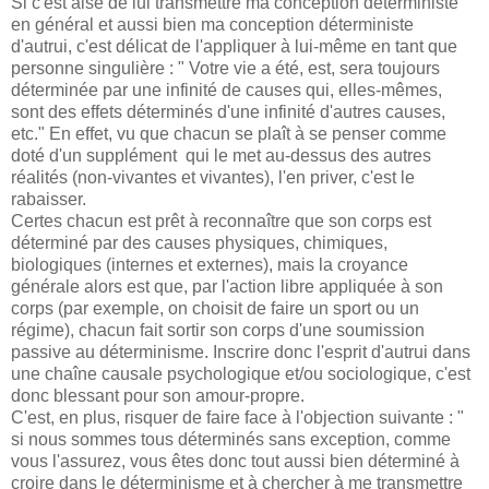
Si c'est aisé de lui transmettre ma conception déterministe
en général et aussi bien ma conception déterministe
d'autrui, c'est délicat de l'appliquer à lui-même en tant que
personne singulière : " Votre vie a été, est, sera toujours
déterminée par une infinité de causes qui, elles-mêmes,
sont des effets déterminés d'une infinité d'autres causes,
etc." En effet, vu que chacun se plaît à se penser comme
doté d'un supplément qui le met au-dessus des autres
réalités (non-vivantes et vivantes), l'en priver, c'est le
rabaisser.
Certes chacun est prêt à reconnaître que son corps est
déterminé par des causes physiques, chimiques,
biologiques (internes et externes), mais la croyance
générale alors est que, par l'action libre appliquée à son
corps (par exemple, on choisit de faire un sport ou un
régime), chacun fait sortir son corps d'une soumission
passive au déterminisme. Inscrire donc l'esprit d'autrui dans
une chaîne causale psychologique et/ou sociologique, c'est
donc blessant pour son amour-propre.
C'est, en plus, risquer de faire face à l'objection suivante : "
si nous sommes tous déterminés sans exception, comme
vous l'assurez, vous êtes donc tout aussi bien déterminé à
croire dans le déterminisme et à chercher à me transmettre