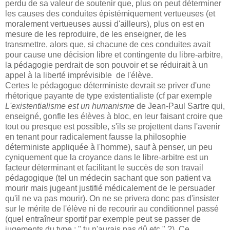
perdu de sa valeur de soutenir que, plus on peut déterminer
les causes des conduites épistémiquement vertueuses (et
moralement vertueuses aussi d'ailleurs), plus on est en
mesure de les reproduire, de les enseigner, de les
transmettre, alors que, si chacune de ces conduites avait
pour cause une décision libre et contingente du libre-arbitre,
la pédagogie perdrait de son pouvoir et se réduirait à un
appel à la liberté imprévisible de l'élève.
Certes le pédagogue déterministe devrait se priver d'une
rhétorique payante de type existentialiste (cf par exemple
L'existentialisme est un humanisme
de Jean-Paul Sartre qui,
enseigné, gonfle les élèves à bloc, en leur faisant croire que
tout ou presque est possible, s'ils se projettent dans l'avenir
en tenant pour radicalement fausse la philosophie
déterministe appliquée à l'homme), sauf à penser, un peu
cyniquement que la croyance dans le libre-arbitre est un
facteur déterminant et facilitant le succès de son travail
pédagogique (tel un médecin sachant que son patient va
mourir mais jugeant justifié médicalement de le persuader
qu'il ne va pas mourir). On ne se privera donc pas d'insister
sur le mérite de l'élève ni de recourir au conditionnel passé
(quel entraîneur sportif par exemple peut se passer de
jugements du type : " tu n'aurais pas dû etc." ?). Ce