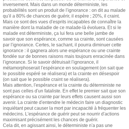
inversement. Mais dans un monde déterministe, les
probabilités sont un produit de l'ignorance : on dit au malade
qu'il a 80% de chances de guérir, il espère ; 20%, il craint.
Mais ce sont des vues d'esprits incapables de connaître la
manière dont la maladie de ce malade-là évoluera. Et si le
malade est déterministe, ça lui fera une belle jambe de
savoir que son espérance, comme sa crainte, sont causées
par l'ignorance. Certes, le sachant, il pourra diminuer cette
ignorance : il gagnera alors une espérance ou une crainte
fondée sur de bonnes raisons mais toujours enracinée dans
l'ignorance. Si le savoir détruisait l'ignorance, il
métamorphoserait l'espérance en soulagement (on sait que
le possible espéré se réalisera) et la crainte en désespoir
(on sait que le possible craint se réalisera).
Mais attention, l'espérance et la crainte du déterministe ne
sont pas celles d'un fataliste. En effet le premier sait que son
espérance ou sa crainte par leurs effets causent aussi son
avenir. La crainte d'entendre le médecin faire un diagnostic
inquiétant peut causer la mort par incapacité à fréquenter les
médecins. L'espérance de guérir peut se nourrir d'actions
maximisant précisément les chances de guérir.
Cela dit, en agissant ainsi, le déterministe n'a pas une