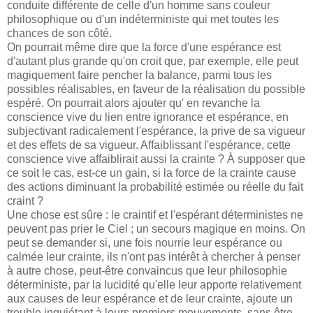
conduite différente de celle d'un homme sans couleur
philosophique ou d'un indéterministe qui met toutes les
chances de son côté.
On pourrait même dire que la force d'une espérance est
d'autant plus grande qu'on croit que, par exemple, elle peut
magiquement faire pencher la balance, parmi tous les
possibles réalisables, en faveur de la réalisation du possible
espéré. On pourrait alors ajouter qu' en revanche la
conscience vive du lien entre ignorance et espérance, en
subjectivant radicalement l'espérance, la prive de sa vigueur
et des effets de sa vigueur. Affaiblissant l'espérance, cette
conscience vive affaiblirait aussi la crainte ? À supposer que
ce soit le cas, est-ce un gain, si la force de la crainte cause
des actions diminuant la probabilité estimée ou réelle du fait
craint ?
Une chose est sûre : le craintif et l'espérant déterministes ne
peuvent pas prier le Ciel ; un secours magique en moins. On
peut se demander si, une fois nourrie leur espérance ou
calmée leur crainte, ils n'ont pas intérêt à chercher à penser
à autre chose, peut-être convaincus que leur philosophie
déterministe, par la lucidité qu'elle leur apporte relativement
aux causes de leur espérance et de leur crainte, ajoute un
trouble inquiétant à leurs premiers mouvements, sans être