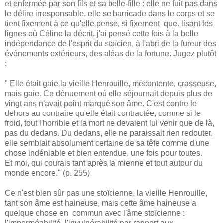
et enfermée par son fils et sa belle-fille : elle ne fuit pas dans
le délire irresponsable, elle se barricade dans le corps et se
tient fixement à ce qu'elle pense, si fixement que. lisant les
lignes où Céline la décrit, j'ai pensé cette fois à la belle
indépendance de l'esprit du stoïcien, à l'abri de la fureur des
événements extérieurs, des aléas de la fortune. Jugez plutôt
:
" Elle était gaie la vieille Henrouille, mécontente, crasseuse,
mais gaie. Ce dénuement où elle séjournait depuis plus de
vingt ans n'avait point marqué son âme. C'est contre le
dehors au contraire qu'elle était contractée, comme si le
froid, tout l'horrible et la mort ne devaient lui venir que de là,
pas du dedans. Du dedans, elle ne paraissait rien redouter,
elle semblait absolument certaine de sa tête comme d'une
chose indéniable et bien entendue, une fois pour toutes.
Et moi, qui courais tant après la mienne et tout autour du
monde encore." (p. 255)
Ce n'est bien sûr pas une stoïcienne, la vieille Henrouille,
tant son âme est haineuse, mais cette âme haineuse a
quelque chose en commun avec l'âme stoïcienne :
l'imperméabilité, l'invulnérabilité par rapport aux