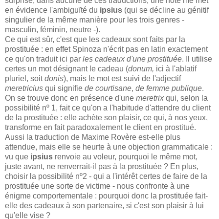
surprise, dans aucune de ces traductions, une note me met
en évidence l'ambiguïté du
ipsius
(qui se décline au génitif
singulier de la même manière pour les trois genres -
masculin, féminin, neutre -).
Ce qui est sûr, c'est que les cadeaux sont faits par la
prostituée : en effet Spinoza n'écrit pas en latin exactement
ce qu'on traduit ici par
les cadeaux d'une prostituée
. Il utilise
certes un mot désignant le cadeau (
donum,
ici à l'ablatif
pluriel, soit
donis
), mais le mot est suivi de l'adjectif
meretricius
qui signifie
de courtisane
,
de femme publique
.
On se trouve donc en présence d'une
meretrix
qui, selon la
possibilité nº 1, fait ce qu'on a l'habitude d'attendre du client
de la prostituée : elle achète son plaisir, ce qui, à nos yeux,
transforme en fait paradoxalement le client en prostitué.
Aussi la traduction de Maxime Rovère est-elle plus
attendue, mais elle se heurte à une objection grammaticale :
vu que
ipsius
renvoie au voleur, pourquoi le même mot,
juste avant, ne renverrait-il pas à la prostituée ? En plus,
choisir la possibilité nº2 - qui a l'intérêt certes de faire de la
prostituée une sorte de victime - nous confronte à une
énigme comportementale : pourquoi donc la prostituée fait-
elle des cadeaux à son partenaire, si c'est son plaisir à lui
qu'elle vise ?