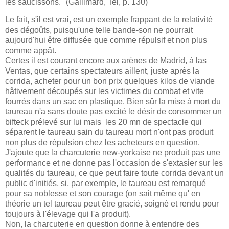
les saucissons." (Gallimard, Tel, p. 130)
Le fait, s'il est vrai, est un exemple frappant de la relativité
des dégoûts, puisqu'une telle bande-son ne pourrait
aujourd'hui être diffusée que comme répulsif et non plus
comme appât.
Certes il est courant encore aux arènes de Madrid, à las
Ventas, que certains spectateurs aillent, juste après la
corrida, acheter pour un bon prix quelques kilos de viande
hâtivement découpés sur les victimes du combat et vite
fourrés dans un sac en plastique. Bien sûr la mise à mort du
taureau n'a sans doute pas excité le désir de consommer un
bifteck prélevé sur lui mais les 20 mn de spectacle qui
séparent le taureau sain du taureau mort n'ont pas produit
non plus de répulsion chez les acheteurs en question.
J'ajoute que la charcuterie new-yorkaise ne produit pas une
performance et ne donne pas l'occasion de s'extasier sur les
qualités du taureau, ce que peut faire toute corrida devant un
public d'initiés, si, par exemple, le taureau est remarqué
pour sa noblesse et son courage (on sait même qu' en
théorie un tel taureau peut être gracié, soigné et rendu pour
toujours à l'élevage qui l'a produit).
Non, la charcuterie en question donne à entendre des