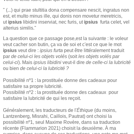
" (...) qui prae stultitia dona compensare nescit, ingratus non
est, et multo minus ille, qui donis non movetur meretricis,
ut
ipsius
libidini inserviat, nec furis, ut
ipsius
furta celet, vel
alterius similis."
La question que ce passage pose,est la suivante : le voleur
veut cacher son butin, ça va de soi et c'est ce que le mot
ipsius
veut dire :
ipsius furta
peut être littéralement traduit
par
de celui-ci les objets volés
(soit
les objets volés par
celui-ci
). Mais
ipsius libidini
veut-il dire
de celle-ci la lubricité
ou bien
de celui-ci la lubricité ?
Possibilité nº1 : la prostituée donne des cadeaux pour
satisfaire sa propre lubricité.
Possibilité nº2 : la prostituée donne des cadeaux pour
satisfaire la lubricité de qui les reçoit.
Généralement, les traducteurs de l'
Éthique
(du moins,
Lantzenberg, Misrahi, Caillois, Pautrat) ont choisi la
possibilité nº1, seul Maxime Rovère, dans sa traduction
récente (Flammarion 2021) choisit la deuxième. À ma