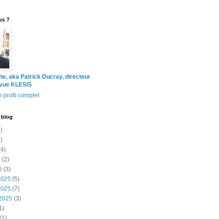
us ?
the, aka Patrick Ducray, directeur
evue KLESIS
 profil complet
 blog
)
)
4)
6
(2)
6
(3)
2025
(5)
2025
(7)
2025
(3)
1)
(1)