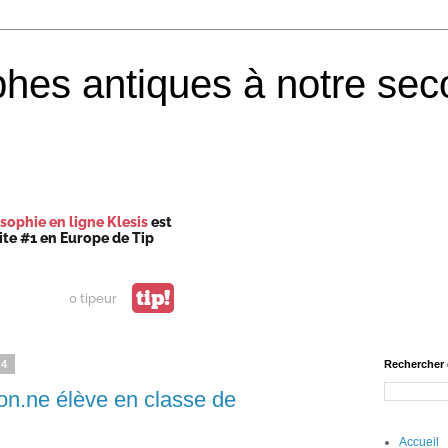
phes antiques à notre sec
sophie en ligne Klesis
est
site #1 en Europe de Tip
tip!
0 tipeur
24
Rechercher 
on.ne élève en classe de
Accueil