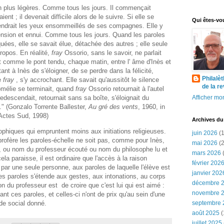
n plus légères. Comme tous les jours. Il commençait
ent ; il devenait difficile alors de le suivre. Si elle se
Qui êtes-vo
prendrait les yeux ensommeillés de ses compagnes. Elle y
hension et ennui. Comme tous les jours. Quand les paroles
ées, elle se savait élue, détachée des autres ; elle seule
ropos. En réalité,
fray
Ossorio, sans le savoir, ne parlait
nt comme le pont tendu, chaque matin, entre l' âme d'Inès et
ant à Inès de s'éloigner, de se perdre dans la félicité,
Philalè
e
fray
, s'y accrochant. Elle savait qu'aussitôt le silence
de la r
omélie se terminait, quand
fray
Ossorio retournait à l'autel
redescendait, retournait sans sa boîte, s'éloignait du
Afficher mon
." (Gonzalo Torrente Ballester,
Au gré des vents
, 1960, in
 Actes Sud, 1998)
Archives du
ophiques qui empruntent moins aux initiations religieuses.
juin 2026
(1
profère les paroles-échelle ne soit pas, comme pour Inès,
mai 2026
(2
ve, ou nom du professeur écouté ou nom du philosophe lu et
mars 2026
(
a paraisse, il est ordinaire que l'accès à la raison
février 202
par une seule personne, aux paroles de laquelle l'élève est
janvier 202
n des paroles s'étende aux gestes, aux intonations, au corps
décembre 
sion du professeur est de croire que c'est lui qui est aimé :
novembre 
ant ces paroles, et celles-ci n'ont de prix qu'au sein d'une
nde social donné.
septembre 
août 2025
(
juillet 2025