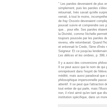
" Les paroles devenaient de plus e
simplement, puis les paroles s'élevai
retournait, Inès savait qu'elle sur
verrait, à tout le moins, incompré
de
fray
Ossorio devenaient compliqu
pouvait suivre et comprendre ses p
que... pour elle. Ses paroles étaie
la Divinité, comme l'échelle permett
toujours poussée par les paroles d
revenu, elle retomberait. Quand l'h
et entonnait le Credo, l'âme d'Inès 
Seigneur. Et ce jusqu'au lendemain
Les délices et les ombres
, p. 399,
Il y a aussi des conversions philos
Il se peut aussi que le nom de qui 
omniprésent dans l'esprit de l'élè
médité, mais aussi paradoxal que cel
philosophique impersonnelle passe 
attentif. Il se peut que l'attractio
tout entier de qui parle, mais l'illu
non, il n'est aimé qu'en tant que dis
institution spécifique, dans un mo