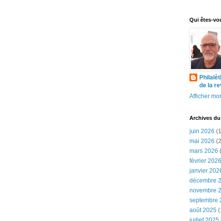
Qui êtes-vo
Philalè
de la r
Afficher mon
Archives du
juin 2026
(1
mai 2026
(2
mars 2026
(
février 202
janvier 202
décembre 
novembre 
septembre 
août 2025
(
juillet 2025