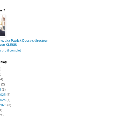
us ?
the, aka Patrick Ducray, directeur
evue KLESIS
 profil complet
 blog
)
)
4)
6
(2)
6
(3)
2025
(5)
2025
(7)
2025
(3)
1)
(1)