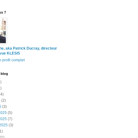
us ?
the, aka Patrick Ducray, directeur
evue KLESIS
 profil complet
 blog
)
)
4)
6
(2)
6
(3)
2025
(5)
2025
(7)
2025
(3)
1)
(1)