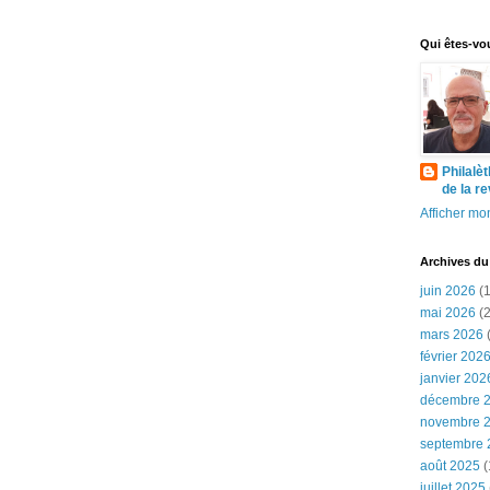
Qui êtes-vo
Philalè
de la r
Afficher mon
Archives du
juin 2026
(1
mai 2026
(2
mars 2026
(
février 202
janvier 202
décembre 
novembre 
septembre 
août 2025
(
juillet 2025