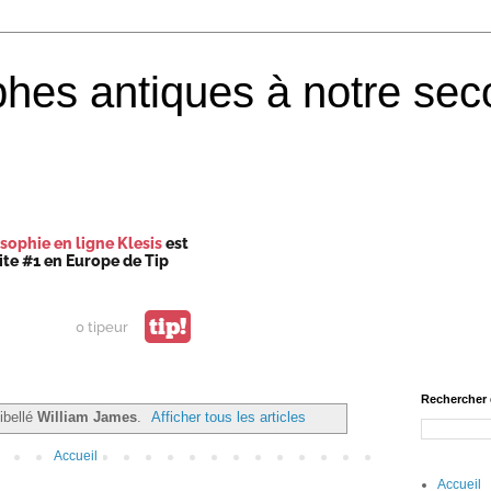
phes antiques à notre sec
sophie en ligne Klesis
est
site #1 en Europe de Tip
tip!
0 tipeur
Rechercher 
libellé
William James
.
Afficher tous les articles
Accueil
Accueil