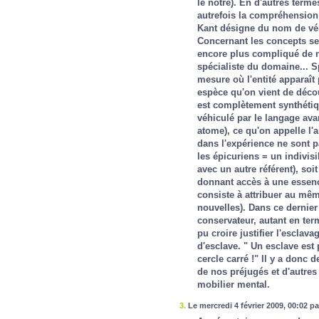
le nôtre). En d'autres term
autrefois la compréhension 
Kant désigne du nom de vér
Concernant les concepts se r
encore plus compliqué de n
spécialiste du domaine... S
mesure où l'entité apparaî
espèce qu'on vient de décou
est complètement synthétiqu
véhiculé par le langage ava
atome), ce qu'on appelle l'a
dans l'expérience ne sont 
les épicuriens = un indivisi
avec un autre référent), so
donnant accès à une essence
consiste à attribuer au même 
nouvelles). Dans ce dernier
conservateur, autant en ter
pu croire justifier l'esclav
d'esclave. " Un esclave est 
cercle carré !" Il y a donc 
de nos préjugés et d'autres
mobilier mental.
3.
Le mercredi 4 février 2009, 00:02 p