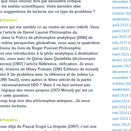
 que vous vouliez dire par deuxième critique.
décembre 
les entités scientifiques. Votre dernière idée
novembre 
es suggestions de lectures sur ce type de problème ?
octobre 20
septembre 
ar
Philalèthe
août 2015
(
rence qui me semble ici au centre de votre intérêt. Vous
juillet 2015
 l'article de Daniel Laurier
Philosophie du
juin 2015
(3
 dans le
Précis de philosophie analytique
(2000) de
a même perspective généraliste, vous avez le quatrième
mai 2015
(1
alisme
du livre de Roger Pouivet
Philosophie
avril 2015
(
st une introduction à la philo analytique à destination
mars 2015
(
intu, vous avez de Quine dans
Quiddités (dictionnaire
février 201
tences)
(1987) l'article
Référence, réification.
Je vous
janvier 201
té, histoire
de Hilary Putnam (1981 Editions de minuit)
décembre 
tre II
Un problème avec la référence
et du même
Le
novembre 
990 Seuil), entre autres le 4ème article de la partie
octobre 20
le nécessairement H2O ?
Mais il ne faut surtout pas
septembre 
 logique des noms propres
(1972 Minuit) qui est un
 cette question.
août 2014
(
coup trop loin des philosophes antiques...Je vous
juillet 2014
nnes lectures.
juin 2014
(1
mai 2014
(1
avril 2014
(
ar
Philalèthe
mars 2014
ssez déjà de Pascal Engel
La dispute
(1997): c'est une
février 201