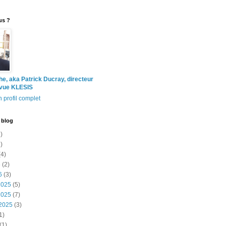
us ?
the, aka Patrick Ducray, directeur
evue KLESIS
 profil complet
 blog
)
)
4)
6
(2)
6
(3)
2025
(5)
2025
(7)
2025
(3)
1)
(1)