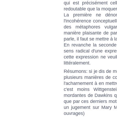
qui est précisément ce
redoutable que la moquer
La première ne dénon
l'incohérence conceptuel
des métaphores vulgari
manière plaisante de par
parle, il faut se mettre à
En revanche la seconde 
sens radical d'une expres
cette expression ne veuil
littéralement.
Résumons: si je dis de mon
plusieurs manières de co
l'acharnement à en mettre
c'est moins Wittgenst
mordantes de Dawkins qu
que par ces derniers mot
un jugement sur Mary Mi
ouvrages)