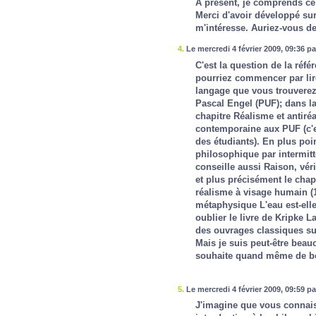
A présent, je comprends ce
Merci d'avoir développé sur 
m'intéresse. Auriez-vous d
4.
Le mercredi 4 février 2009, 09:36 p
C'est la question de la réfé
pourriez commencer par lire
langage
que vous trouverez
Pascal Engel (PUF); dans l
chapitre
Réalisme et antiré
contemporaine
aux PUF (c'e
des étudiants). En plus po
philosophique par intermit
conseille aussi
Raison, véri
et plus précisément le chapi
réalisme à visage humain
(1
métaphysique
L'eau est-el
oublier le livre de Kripke
La
des ouvrages classiques sur
Mais je suis peut-être beau
souhaite quand même de bo
5.
Le mercredi 4 février 2009, 09:59 p
J'imagine que vous connai