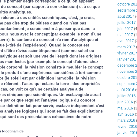
es le premier degré correspond à ce qu'on appelait
octobre 20
du concept (par rapport à son extension) et à ce que
septembre 
ités analytiques.
août 2017
(
éférant à des entités scientifiques, c'est, je crois,
juillet 2017
e pas dire trop de bêtises quand on n'est pas
pontanément je serais enclin à penser que dans la
juin 2017
(4
t pour nous avec le concept (par exemple le nom d'une
mai 2017
(1
vrir), le contenu du concept n'a rien d'analytique et
avril 2017
(
e (=tiré de l'expérience). Quand le concept est
mars 2017
(
nt d'être révisé scientifiquement (comme soleil ou
février 201
nalytique est soit une vue de l'esprit dont les origines
janvier 201
pas manifestes (par exemple le concept d'atome chez
décembre 
ble corporel; la révision consiste à meubler le concept
novembre 
it le produit d'une expérience considérée à tort comme
octobre 20
 (le soleil est par définition immobile; la révision
référent - l'astre qui éclaire la terre - des propriétés
septembre 
 cas, on voit ce qu'une certaine analyse a de
août 2016
(
mes éthiques que scientifiques. Un esclavagiste aurait
juillet 2016
age par ce que requiert l'analyse logique du concept
juin 2016
(9
par définition fait pour servir, esclave indépendant c'est
mai 2016
(3
des analyses logiques qui sont en fait des explicitations
avril 2016
(
 qui sont des présentations exhaustives de notre
mars 2016
(
février 201
ar Nicotinamide
janvier 201