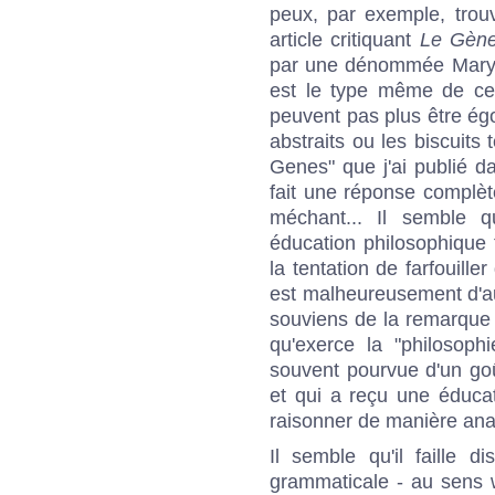
peux, par exemple, trou
article critiquant
Le Gène
par une dénommée Mary M
est le type même de ce 
peuvent pas plus être égo
abstraits ou les biscuits
Genes" que j'ai publié d
fait une réponse complète 
méchant... Il semble q
éducation philosophique 
la tentation de farfouille
est malheureusement d'au
souviens de la remarque
qu'exerce la "philosophi
souvent pourvue d'un goût
et qui a reçu une éduca
raisonner de manière ana
Il semble qu'il faille di
grammaticale - au sens w