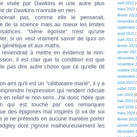
lle visée par Dawkins et une autre plus
avril 2022
(
mars 2022
(
ie de Dawkins n'annule en rien.
février 202
cerait pas, comme elle le penserait,
novembre 
le de la science mais au mieux les limites
septembre 
satrices. "Gène égoïste" n'est qu'une
août 2021
(
ler; si on veut vraiment savoir de quoi on
avril 2021
(
 la génétique et aux maths.
février 202
reviendrait à mettre en évidence le non-
janvier 202
décembre 
sion, il est clair que la condition est que
novembre 
le pas dire autre chose que ce qu'elle dit
octobre 20
septembre 
 ami qu'il est un "célibataire marié", il y a
août 2020
(
juillet 2020
mprendre l'expression qui rendent ridicule
juin 2020
(6
 en relief le non-sens. J'ai donc l'idée que
mai 2020
(1
ein qui est touché par ces remarques
avril 2020
(
e des épigones mal inspirés (il va de soi
mars 2020
s je ne prétends en aucune manière porter
février 202
dgley dont j'ignore malheureusement les
janvier 202
décembre 