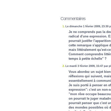
Commentaires
1.
Le dimanche 1 février 2009, 23:30 
Je ne comprends pas la deu
radical d'une expression. E
pourrait justifer l'apparit
cette remarque s'applique d
mais littéralement qu'est-c
Comment comprendre littéral
temps à petite échelle" ?
2.
Le mardi 3 février 2009, 15:47 par p
Vous abordez un sujet bien 
réflexions qui suivent, mais
essentiellement à communi
Je suis porté à penser en e
expression": c'est un non-s
"mon rêve occupe beaucoup 
on pourrait le juger maladr
pourrait penser que c'est un
des mondes possibles où d'a