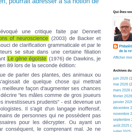
n, pourrait adresser à sa notion de
Qui êtes-vo
évoqué une critique faite par Dennett
ions of neuroscience
(2003) de Backer et
souci de clarification grammaticale et par le
Philalè
eurs se situe dans une certaine filiation
de la r
Afficher mon
ant
Le gène égoïste
(1976) de Dawkins, je
en 89 lors de la seconde édition:
Archives du
que de parler des plantes, des animaux ou
juin 2026
(1
'agissait de quelque chose qui mettrait
mai 2026
(2
a meilleure façon d'augmenter ses chances
mars 2026
(
 décrire "les mâles comme de gros joueurs
février 202
s investisseurs prudents" - est devenue un
janvier 202
ogistes. Il s'agit d'un langage inoffensif,
décembre 
novembre 
 mains de personnes qui ne possèdent pas
septembre 
ssaires pour les décrypter. Ou ayant un
août 2025
(
par conséquent, le comprenant mal. Je ne
juillet 2025