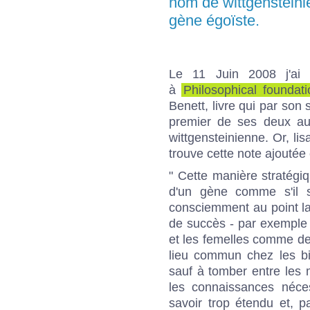
nom de wittgensteinie
gène égoïste.
Le 11 Juin 2008
j'ai 
à
Philosophical foundat
Benett, livre qui par son 
premier de ses deux aut
wittgensteinienne. Or, lis
trouve cette note ajoutée 
" Cette manière stratégi
d'un gène comme s'il s
consciemment au point l
de succès - par exemple
et les femelles comme de
lieu commun chez les biol
sauf à tomber entre les
les connaissances néce
savoir trop étendu et, 