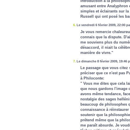
introduction à la philosophi
amusant entre Analyphron e
simples et éclairants sur la
Russell qui ont posé les ba
6.
Le vendredi 6 février 2009, 22:00 p
Je vous remercie chaleureus
connais que la dispute. D'a
me souviens plus du numéro 
désaccord, il niait la célèb
manière de vivre."
7.
Le dimanche 8 février 2009, 19:46 
Le passage que vous citez 
préciser que ce n'est pas P
à Philoconte:
" Vous me dites que cela lai
que nous gardons l'image 
avons même tendance, face à
nostalgie des sages helléni
beaucoup de philosophes qu
connaissance à réinstaurer l
soutenir que la philosophie
prétend même que la philo
me paraît absurde. Je voudr