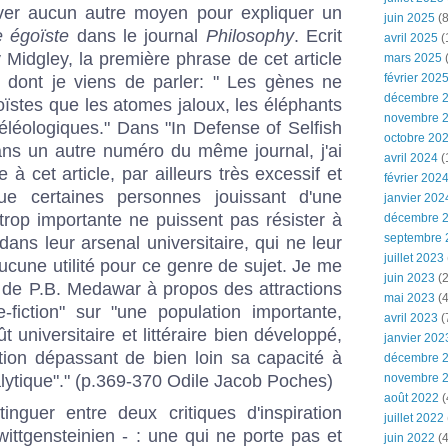
ver aucun autre moyen pour expliquer un
juin 2025
(8
 égoïste
dans le journal
Philosophy
. Ecrit
avril 2025
(
idgley, la première phrase de cet article
mars 2025
(
février 202
dont je viens de parler: " Les gènes ne
décembre 
ïstes que les atomes jaloux, les éléphants
novembre 
 téléologiques." Dans "In Defense of Selfish
octobre 20
ans un autre numéro du même journal, j'ai
avril 2024
(
à cet article, par ailleurs très excessif et
février 202
ue certaines personnes jouissant d'une
janvier 202
trop importante ne puissent pas résister à
décembre 
septembre 
r dans leur arsenal universitaire, qui ne leur
juillet 2023
cune utilité pour ce genre de sujet. Je me
juin 2023
(2
 de P.B. Medawar à propos des attractions
mai 2023
(4
e-fiction" sur "une population importante,
avril 2023
(
 universitaire et littéraire bien développé,
janvier 202
tion dépassant de bien loin sa capacité à
décembre 
lytique"." (p.369-370 Odile Jacob Poches)
novembre 
août 2022
(
stinguer entre deux critiques d'inspiration
juillet 2022
ittgensteinien - : une qui ne porte pas et
juin 2022
(4