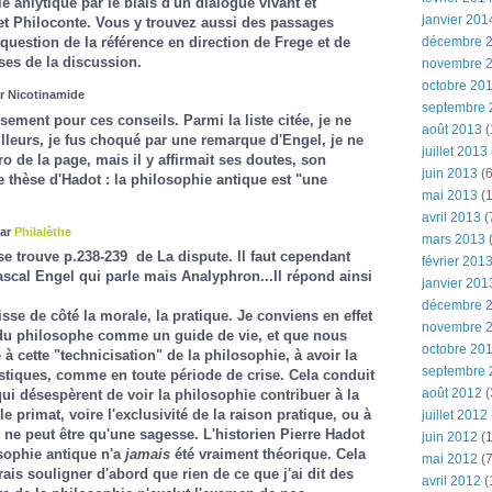
e anlytique par le biais d'un dialogue vivant et
janvier 201
t Philoconte. Vous y trouvez aussi des passages
décembre 
 question de la référence en direction de Frege et de
ses de la discussion.
novembre 
octobre 20
ar Nicotinamide
septembre 
ement pour ces conseils. Parmi la liste citée, je ne
août 2013
(
illeurs, je fus choqué par une remarque d'Engel, je ne
juillet 2013
de la page, mais il y affirmait ses doutes, son
juin 2013
(6
re thèse d'Hadot : la philosophie antique est "une
mai 2013
(1
avril 2013
(
par
Philalèthe
mars 2013
(
se trouve p.238-239 de
La dispute.
Il faut cependant
février 201
ascal Engel qui parle mais Analyphron...Il répond ainsi
janvier 201
décembre 
sse de côté la morale, la pratique. Je conviens en effet
novembre 
du philosophe comme un guide de vie, et que nous
octobre 20
 cette "technicisation" de la philosophie, à avoir la
septembre 
stiques, comme en toute période de crise. Cela conduit
août 2012
(
i désespèrent de voir la philosophie contribuer à la
e primat, voire l'exclusivité de la raison pratique, ou à
juillet 2012
 ne peut être qu'une sagesse. L'historien Pierre Hadot
juin 2012
(1
sophie antique n'a
jamais
été vraiment théorique. Cela
mai 2012
(7
ais souligner d'abord que rien de ce que j'ai dit des
avril 2012
(