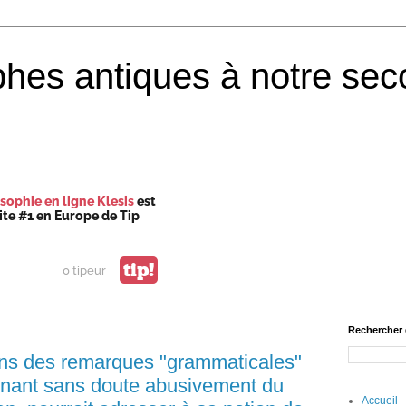
phes antiques à notre sec
sophie en ligne Klesis
est
site #1 en Europe de Tip
tip!
0 tipeur
Rechercher 
ns des remarques "grammaticales"
ignant sans doute abusivement du
Accueil