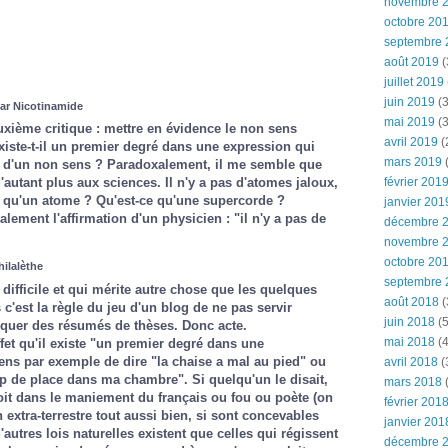
novembre 
octobre 20
septembre 
août 2019
(
juillet 2019
juin 2019
(3
par Nicotinamide
mai 2019
(3
xième critique : mettre en évidence le non sens
avril 2019
(
xiste-t-il un premier degré dans une expression qui
mars 2019
(
ion d'un non sens ? Paradoxalement, il me semble que
février 201
'autant plus aux sciences. Il n'y a pas d'atomes jaloux,
e qu'un atome ? Qu'est-ce qu'une supercorde ?
janvier 201
ement l'affirmation d'un physicien : "il n'y a pas de
décembre 
novembre 
octobre 20
hilalèthe
septembre 
difficile et qui mérite autre chose que les quelques
août 2018
(
 c'est la règle du jeu d'un blog de ne pas servir
juin 2018
(5
quer des résumés de thèses. Donc acte.
mai 2018
(4
ffet qu'il existe "un premier degré dans une
ens par exemple de dire "la chaise a mal au pied" ou
avril 2018
(
de place dans ma chambre". Si quelqu'un le disait,
mars 2018
(
oit dans le maniement du français ou fou ou poète (on
février 201
 extra-terrestre tout aussi bien, si sont concevables
janvier 201
utres lois naturelles existent que celles qui régissent
décembre 