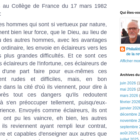
s au Collège de France du 17 mars 1982
:
Qui êtes-vo
a des hommes qui sont si vertueux par nature,
ent bien leur force, que le Dieu, au lieu de
ieu des autres hommes, avec les avantages
 ordinaire, les envoie en éclaireurs vers les
Philalè
de la r
 plus grandes difficultés. Et ce sont ces
Afficher mon
 éclaireurs de l'infortune, ces éclaireurs de
t d'une part faire pour eux-mêmes ces
Archives du
ment rudes et difficiles, mais, en bon
juin 2026
(1
e dans la cité d'où ils viennent, pour dire à
mai 2026
(2
près tout ces dangers qu'ils redoutent
mars 2026
(
 à s'en préoccuper tellement, puisqu'eux-
février 202
janvier 202
rience. Envoyés comme éclaireurs, ils ont
décembre 
s ont pu les vaincre, eh bien, les autres
novembre 
 ils reviennent ayant rempli leur contrat,
septembre 
ire et capables d'enseigner aux autres que
août 2025
(
juillet 2025