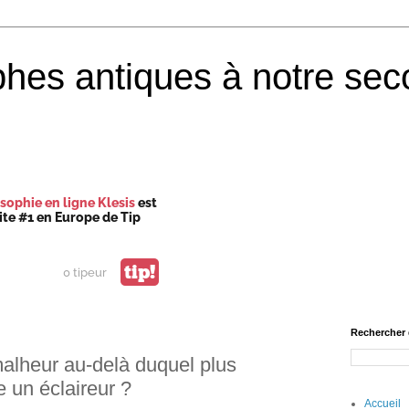
phes antiques à notre sec
sophie en ligne Klesis
est
site #1 en Europe de Tip
tip!
0 tipeur
Rechercher 
malheur au-delà duquel plus
 un éclaireur ?
Accueil