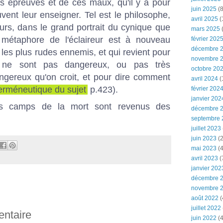
es épreuves et de ces maux, qu'il y a pour
juin 2025
(8
vent leur enseigner. Tel est le philosophe,
avril 2025
(
leurs, dans le grand portrait du cynique que
mars 2025
(
 métaphore de l'éclaireur est à nouveau
février 202
décembre 
 les plus rudes ennemis, et qui revient pour
novembre 
 ne sont pas dangereux, ou pas très
octobre 20
ngereux qu'on croit, et pour dire comment
avril 2024
(
erméneutique du sujet
p.423).
février 202
janvier 202
 camps de la mort sont revenus des
décembre 
septembre 
juillet 2023
juin 2023
(2
mai 2023
(4
avril 2023
(
janvier 202
décembre 
novembre 
août 2022
(
juillet 2022
entaire
juin 2022
(4