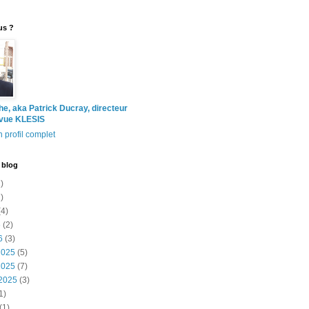
us ?
the, aka Patrick Ducray, directeur
evue KLESIS
 profil complet
 blog
)
)
4)
6
(2)
6
(3)
2025
(5)
2025
(7)
2025
(3)
1)
(1)