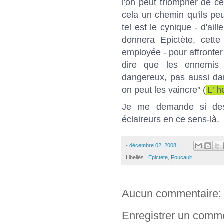
l'on peut triompher de c
cela un chemin qu'ils peu
tel est le cynique - d'ail
donnera Epictète, cette
employée - pour affronter
dire que les ennemis
dangereux, pas aussi da
on peut les vaincre" (
L' h
Je me demande si des
éclaireurs en ce sens-là.
-
décembre 02, 2008
Libellés :
Épictète
,
Foucault
Aucun commentaire:
Enregistrer un comm