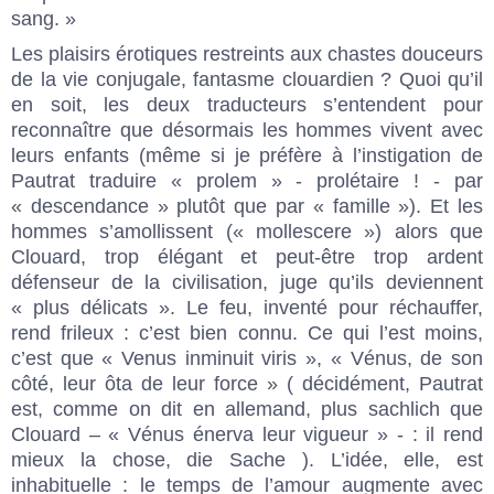
sang. »
Les plaisirs érotiques restreints aux chastes douceurs
de la vie conjugale, fantasme clouardien ? Quoi qu’il
en soit, les deux traducteurs s’entendent pour
reconnaître que désormais les hommes vivent avec
leurs enfants (même si je préfère à l’instigation de
Pautrat traduire « prolem » - prolétaire ! - par
« descendance » plutôt que par « famille »). Et les
hommes s’amollissent (« mollescere ») alors que
Clouard, trop élégant et peut-être trop ardent
défenseur de la civilisation, juge qu’ils deviennent
« plus délicats ». Le feu, inventé pour réchauffer,
rend frileux : c’est bien connu. Ce qui l’est moins,
c’est que « Venus inminuit viris », « Vénus, de son
côté, leur ôta de leur force » ( décidément, Pautrat
est, comme on dit en allemand, plus sachlich que
Clouard – « Vénus énerva leur vigueur » - : il rend
mieux la chose, die Sache ). L’idée, elle, est
inhabituelle : le temps de l’amour augmente avec