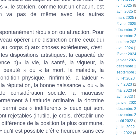
juin 2025
(8
ts », le stoïcien, comme tout un chacun, est
avril 2025
(
 n’en va pas de même avec les autres
mars 2025
(
février 202
décembre 
 spontanément répulsion ou attraction. Pour
novembre 
nouveau opérer une distinction entre ceux qui
octobre 20
) au corps c) aux choses extérieures, c'est-
avril 2024
(
, les dispositions artistiques, la capacité de
février 202
janvier 202
nce b)« la vie, la santé, la vigueur, la
décembre 
 la beauté » ou « la mort, la maladie, la
septembre 
ndition physique, l’infirmité, la laideur »
juillet 2023
, la réputation, la bonne naissance » ou « la
juin 2023
(2
mai 2023
(4
e considération sociale, la mauvaise
avril 2023
(
rmément à l’attitude ordinaire, la doctrine
janvier 202
 parmi ces « indifférents » ceux qui sont
décembre 
t rejetables (inutile, je crois, d’établir une
novembre 
août 2022
(
la différence de la position la plus commune,
juillet 2022
« qu’il est possible d’être heureux sans ces
juin 2022
(4