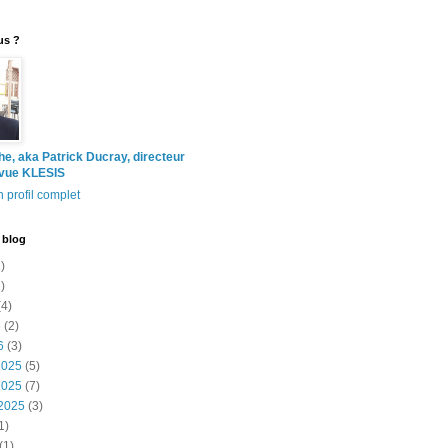
us ?
the, aka Patrick Ducray, directeur
evue KLESIS
 profil complet
 blog
)
)
4)
6
(2)
6
(3)
2025
(5)
2025
(7)
2025
(3)
1)
(1)