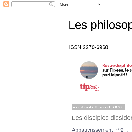
Les philoso
ISSN 2270-6968
Revue de philo
sur Tipeee, le 
participatif !
vendredi 8 avril 2005
Les disciples disside
Appauvrissement nº2 : i