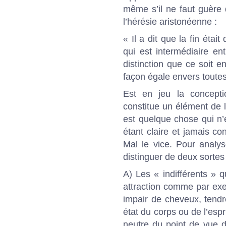
même s’il ne faut guère
l’hérésie aristonéenne :
« Il a dit que la fin étai
qui est intermédiaire ent
distinction que ce soit 
façon égale envers toutes.
Est en jeu la concepti
constitue un élément de l’
est quelque chose qui n’
étant claire et jamais con
Mal le vice. Pour analyse
distinguer de deux sortes 
A) Les « indifférents » q
attraction comme par exe
impair de cheveux, tendre
état du corps ou de l’esp
neutre du point de vue d