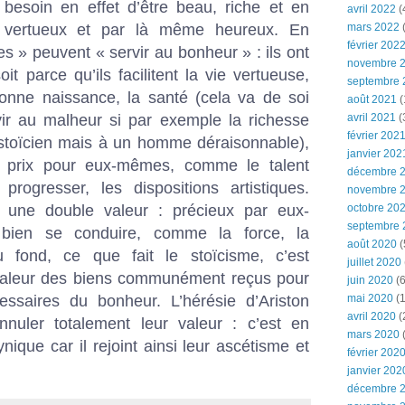
 besoin en effet d’être beau, riche et en
avril 2022
(
 vertueux et par là même heureux. En
mars 2022
(
février 202
s » peuvent « servir au bonheur » : ils ont
novembre 
it parce qu’ils facilitent la vie vertueuse,
septembre 
onne naissance, la santé (cela va de soi
août 2021
(
vir au malheur si par exemple la richesse
avril 2021
(
février 202
 stoïcien mais à un homme déraisonnable),
janvier 202
du prix pour eux-mêmes, comme le talent
décembre 
progresser, les dispositions artistiques.
novembre 
nt une double valeur : précieux par eux-
octobre 20
septembre 
bien se conduire, comme la force, la
août 2020
(
 Au fond, ce que fait le stoïcisme, c’est
juillet 2020
a valeur des biens communément reçus pour
juin 2020
(6
essaires du bonheur. L’hérésie d’Ariston
mai 2020
(1
avril 2020
(
nnuler totalement leur valeur : c’est en
mars 2020
que car il rejoint ainsi leur ascétisme et
février 202
janvier 202
décembre 