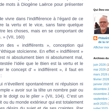
 de mots à Diogène Laërce pour présenter
Qui êtes-vo
t de vivre dans l’indifférence à l’égard de ce
re la vertu et le vice, sans faire quelque
entre les choses, mais en se comportant de
 » (VII, 160)
Philalè
de la r
on des « indifférents », conception qui
Afficher mon
éthique stoïcienne. En effet « indifférent »
est ni absolument bien ni absolument mal,
Archives du
testée l’idée que le Bien est la vertu et le
juin 2026
(1
r le concept d’ « indifférent », il faut en
mai 2026
(2
mars 2026
(
:
février 202
ui n’éveillent spontanément ni répulsion ni
janvier 202
décembre 
mple « avoir sur la tête un nombre pair ou
novembre 
 le doigt ou le plier » (VII, 104). C’est un
septembre 
rit ou du monde extérieur qui est totalement
août 2025
(
es désirs du sujet et de ses craintes. Par
juillet 2025