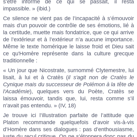
s’être informé de ce qui se passait, il resta
impassible. » (ibid.)
Ce silence ne vient pas de l’incapacité à s’émouvoir
mais d’un pouvoir de contrôle de ses émotions, lié à
la certitude, muette mais fondatrice, que ce qui arrive
de l’extérieur et à l’extérieur n’a aucune importance.
Même le texte homérique le laisse froid et Dieu sait
ce qu'Homère représente dans la culture grecque
traditionnelle :
« Un jour que Nicostrate, surnommé Clytemestre, lui
lisait, à lui et à Cratès (
il s'agit non de Cratès le
Cynique mais du successeur de Polémon à la tête de
l'Académie
), quelques vers du Poète, Cratès se
laissa émouvoir, tandis que, lui, resta comme s’il
n’avait pas entendu. » (IV, 18)
Je trouve ici l’illustration parfaite de l’attitude que
Platon recommande quelquefois d’avoir vis-à-vis
d’Homère dans ses dialogues : pas d’enthousiasme,
juste du recul critique. On ne s’étonnera donc pas du