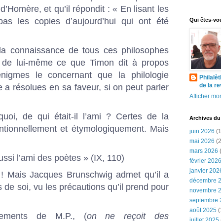
’Homère, et qu’il répondit : « En lisant les
 pas les copies d’aujourd’hui qui ont été
Qui êtes-vo
 la connaissance de tous ces philosophes
t de lui-même ce que Timon dit à propos
nigmes le concernant que la philologie
Philalè
de la r
a résolues en sa faveur, si on peut parler
Afficher mon
uoi, de qui était-il l’ami ? Certes de la
Archives du
entionnellement et étymologiquement. Mais
juin 2026
(1
mai 2026
(2
mars 2026
(
aussi l’ami des poètes » (IX, 110)
février 202
janvier 202
! Mais Jacques Brunschwig admet qu’il a
décembre 
s de soi, vu les précautions qu’il prend pour
novembre 
septembre 
août 2025
(
ements de M.P., (
on ne reçoit des
juillet 2025