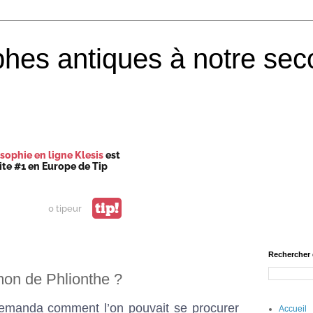
phes antiques à notre sec
sophie en ligne Klesis
est
site #1 en Europe de Tip
tip!
0 tipeur
Rechercher 
mon de Phlionthe ?
 demanda comment l’on pouvait se procurer
Accueil