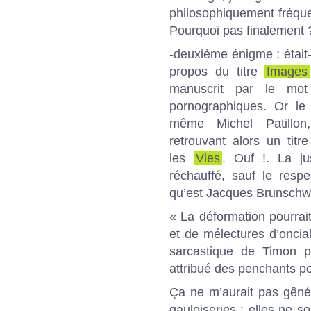
philosophiquement fréquen
Pourquoi pas finalement 
-deuxième énigme : était
propos du titre
Images
manuscrit par le mot
pornographiques. Or le 
même Michel Patillon
retrouvant alors un titr
les
Vies
. Ouf !. La ju
réchauffé, sauf le respe
qu’est Jacques Brunschwi
« La déformation pourrait
et de mélectures d’oncial
sarcastique de Timon po
attribué des penchants pou
Ça ne m’aurait pas gêné 
gauloiseries : elles ne