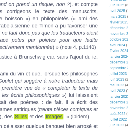
nd on prend un risque, non ?
), et compte
juin 2025
(8
s corrigeons le texte des manuscrits,
avril 2025
(
mars 2025
(
e boisson ») en philopoietés (« ami des
février 202
 rabelaisienne de Timon a pu favoriser une
décembre 
il ne faut donc pas que les traducteurs aient
novembre 
acé potes par poietes pour que ladite
octobre 20
avril 2024
(
bjectivement mentionnée
) » (note 4, p.1140)
février 202
tice à Brunschwig car, sans l’ajout du ie,
janvier 202
décembre 
septembre 
 l’ami du vin et que, lorsque les philosophes
juillet 2023
juin 2023
(2
 Goulet qui suggère à notre traducteur mais
mai 2023
(4
à première vue de « compléter le texte de
avril 2023
(
 les écrits philosophiques »
) lui laissaient
janvier 202
sait des poèmes : de fait, il a écrit des
décembre 
novembre 
ames satiriques (
trente pièces comiques et
août 2022
(
), des
Silles
et des
Images
. » (ibidem)
juillet 2022
juin 2022
(4
n délaisser quelque banquet bien arrosé et