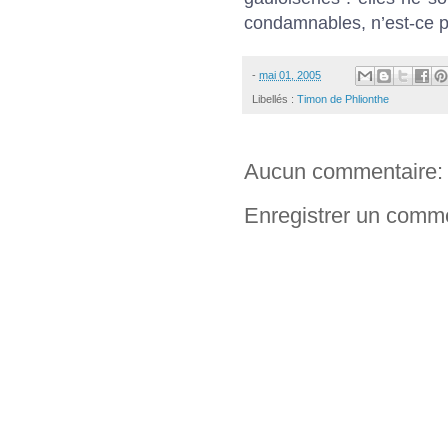
condamnables, n’est-ce 
-
mai 01, 2005
Libellés :
Timon de Phlionthe
Aucun commentaire:
Enregistrer un comm