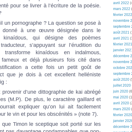
avril 2022
(
té pour se livrer à l’écriture de la poésie.
mars 2022
(
?
février 202
novembre 
-il un pornographe ? La question se pose à
septembre 
donné à une œuvre désignée dans le
août 2021
(
 kinaídous, qui désigne des poèmes
avril 2021
(
traducteur, s’appuyant sur l’érudition du
février 202
janvier 202
, transforme kinaídous en indalmous,
décembre 
e fameux et déjà plusieurs fois cité dans
novembre 
stification a cette fois un petit goût de
octobre 20
ct que je dois à cet excellent helléniste
septembre 
août 2020
(
g :
juillet 2020
 provenir d’une dittographie de kai abrégé
juin 2020
(6
mai 2020
(1
es (M.P). De plus, le caractère gaillard et
avril 2020
(
urrait expliquer qu’on lui ait facilement
mars 2020
r le vin et pour les obscénités » (note 7).
février 202
janvier 202
que Timon le sceptique soit porté sur les
décembre 
 sont pas davantage condamnables que non-