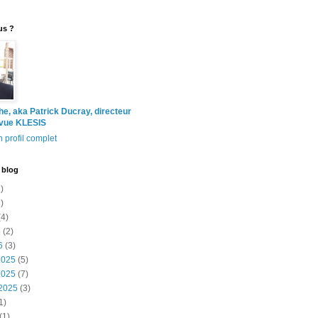
us ?
the, aka Patrick Ducray, directeur
evue KLESIS
 profil complet
 blog
)
)
4)
6
(2)
6
(3)
2025
(5)
2025
(7)
2025
(3)
1)
(1)