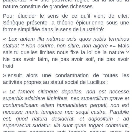
nature constitue de grandes richesses.
Pour élucider le sens de ce qu’il vient de citer,
Sénèque présente la théorie épicurienne sous une
forme simplifiée dans le sens de l’austérité:
«
Lex autem illa naturae scis quos nobis terminos
statuat ? Non esurire, non sitire, non algere
»= Mais
sais-tu quelles limites nous fixe la loi de la nature ?
Ne pas avoir faim, ne pas avoir soif, ne pas avoir
froid
S’ensuit alors une condamnation de toutes les
activités propres au statut social de Lucilius :
«
Ut famem sitimque depellas, non est necesse
superbis adsidere liminibus, nec supercilium grave et
contumeliosam etiam humanitatem perpeti, non est
necesse maria temptare nec sequi castra. Parabile
est, quod natura desiderat, et adpositum : ad
supervacua sudatur. Illa sunt quae togam conterunt,