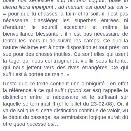
quae nos senescere sub tentorio cogunt, quae in
aliena litora inpingunt : ad manum est quod sat est
»
= pour que tu chasses la faim et la soif, il n’est pas
nécessaire d’assiéger les superbes entrées ni
d’endurer le sourcil accablant et même la
bienveillance blessante ; il n’est pas nécessaire de
tenter les mers ni de suivre les camps. Ce que la
nature réclame est à notre disposition et tout près: on
sue pour des choses inutiles. Ce sont elles qui usent
la toge, qui nous contraignent à vieillir sous la tente,
qui nous jettent vers des rives étrangères. Ce qui
suffit est à portée de main. »
Reste que ce texte contient une ambiguïté : en effet
la référence à ce qui suffit (
quod sat est
) rappelle la
distinction entre le nécessaire et le suffisant sur
laquelle se terminait II (cf le billet du 23-02-08). Or, il
va de soi que si cette distinction continue de valoir, vu
le début du passage, sa terminaison logique aurait dû
être
quod necesse est
…