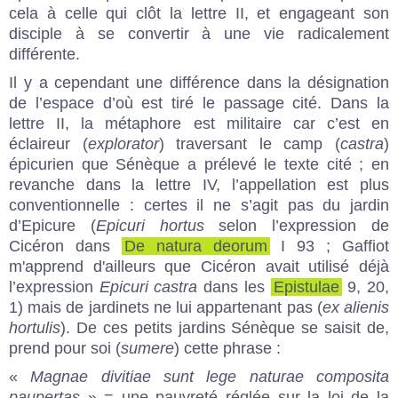
cela à celle qui clôt la lettre II, et engageant son
disciple à se convertir à une vie radicalement
différente.
Il y a cependant une différence dans la désignation
de l’espace d’où est tiré le passage cité. Dans la
lettre II, la métaphore est militaire car c’est en
éclaireur (
explorator
) traversant le camp (
castra
)
épicurien que Sénèque a prélevé le texte cité ; en
revanche dans la lettre IV, l’appellation est plus
conventionnelle : certes il ne s’agit pas du jardin
d’Epicure (
Epicuri hortus
selon l’expression de
Cicéron dans
De natura deorum
I 93 ; Gaffiot
m'apprend d'ailleurs que Cicéron avait utilisé déjà
l’expression
Epicuri castra
dans les
Epistulae
9, 20,
1) mais de jardinets ne lui appartenant pas (
ex alienis
hortulis
). De ces petits jardins Sénèque se saisit de,
prend pour soi (
sumere
) cette phrase :
«
Magnae divitiae sunt lege naturae composita
paupertas
» = une pauvreté réglée sur la loi de la