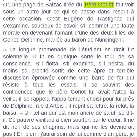
Or, une page de Balzac tirée du
Père Goriot
fait voir
sous un autre jour ce qui se passe dans l'esprit à
cette occasion. C’est Eugène de Rastignac qui
s’examine, soucieux de savoir s’il commet une faute
morale en devenant l’amant d’une des deux filles de
Goriot, Delphine, mariée au baron de Nuncingen :
« La longue promenade de l’étudiant en droit fut
solennelle. Il fit en quelque sorte le tour de sa
conscience. S’il flotta, s’il examina, s’il hésita, du
moins sa probité sortit de cette âpre et terrible
discussion éprouvée comme une barre de fer qui
résiste à tous les essais. Il se souvint des
confidences que le père Goriot lui avait faites la
veille, il se rappela l’appartement choisi pour lui près
de Delphine, rue d’Artois ; il reprit sa lettre, la relut, la
baisa. – Un tel amour est mon ancre de salut, se dit-
il. Ce pauvre vieillard a bien souffert par le cœur. Il ne
dit rien de ses chagrins, mais qui ne les devinerait
pas ! Eh bien ! j’aurai soin de lui comme d’un père, je