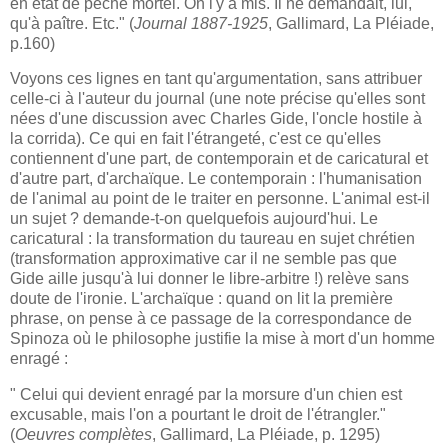
en état de péché mortel. On l'y a mis. Il ne demandait, lui,
qu'à paître. Etc." (
Journal 1887-1925
, Gallimard, La Pléiade,
p.160)
Voyons ces lignes en tant qu'argumentation, sans attribuer
celle-ci à l'auteur du journal (une note précise qu'elles sont
nées d'une discussion avec Charles Gide, l'oncle hostile à
la corrida). Ce qui en fait l'étrangeté, c'est ce qu'elles
contiennent d'une part, de contemporain et de caricatural et
d'autre part, d'archaïque. Le contemporain : l'humanisation
de l'animal au point de le traiter en personne. L'animal est-il
un sujet ? demande-t-on quelquefois aujourd'hui. Le
caricatural : la transformation du taureau en sujet chrétien
(transformation approximative car il ne semble pas que
Gide aille jusqu'à lui donner le libre-arbitre !) relève sans
doute de l'ironie. L'archaïque : quand on lit la première
phrase, on pense à ce passage de la correspondance de
Spinoza où le philosophe justifie la mise à mort d'un homme
enragé :
" Celui qui devient enragé par la morsure d'un chien est
excusable, mais l'on a pourtant le droit de l'étrangler."
(
Oeuvres complètes
, Gallimard, La Pléiade, p. 1295)