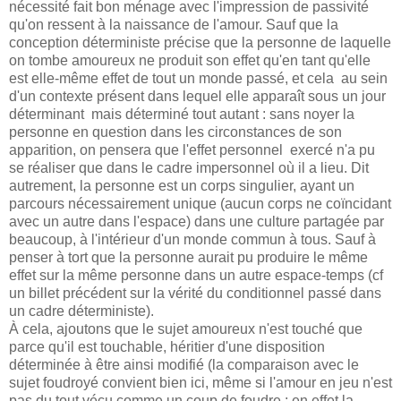
nécessité fait bon ménage avec l'impression de passivité
qu'on ressent à la naissance de l'amour. Sauf que la
conception déterministe précise que la personne de laquelle
on tombe amoureux ne produit son effet qu'en tant qu'elle
est elle-même effet de tout un monde passé, et cela au sein
d'un contexte présent dans lequel elle apparaît sous un jour
déterminant mais déterminé tout autant : sans noyer la
personne en question dans les circonstances de son
apparition, on pensera que l'effet personnel exercé n'a pu
se réaliser que dans le cadre impersonnel où il a lieu. Dit
autrement, la personne est un corps singulier, ayant un
parcours nécessairement unique (aucun corps ne coïncidant
avec un autre dans l'espace) dans une culture partagée par
beaucoup, à l'intérieur d'un monde commun à tous. Sauf à
penser à tort que la personne aurait pu produire le même
effet sur la même personne dans un autre espace-temps (cf
un billet précédent sur la vérité du conditionnel passé dans
un cadre déterministe).
À cela, ajoutons que le sujet amoureux n'est touché que
parce qu'il est touchable, héritier d'une disposition
déterminée à être ainsi modifié (la comparaison avec le
sujet foudroyé convient bien ici, même si l'amour en jeu n'est
pas du tout vécu comme un coup de foudre : en effet la