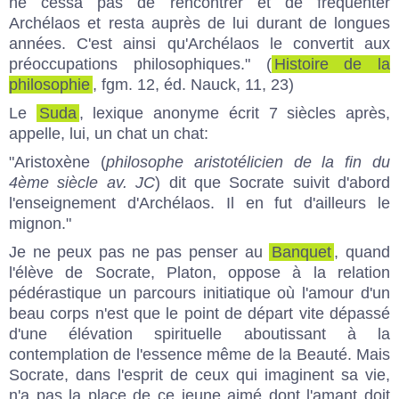
ne cessa pas de rencontrer et de fréquenter
Archélaos et resta auprès de lui durant de longues
années. C'est ainsi qu'Archélaos le convertit aux
préoccupations philosophiques." (
Histoire de la
philosophie
, fgm. 12, éd. Nauck, 11, 23)
Le
Suda
, lexique anonyme écrit 7 siècles après,
appelle, lui, un chat un chat:
"Aristoxène (
philosophe aristotélicien de la fin du
4ème siècle av. JC
) dit que Socrate suivit d'abord
l'enseignement d'Archélaos. Il en fut d'ailleurs le
mignon."
Je ne peux pas ne pas penser au
Banquet
, quand
l'élève de Socrate, Platon, oppose à la relation
pédérastique un parcours initiatique où l'amour d'un
beau corps n'est que le point de départ vite dépassé
d'une élévation spirituelle aboutissant à la
contemplation de l'essence même de la Beauté. Mais
Socrate, dans l'esprit de ceux qui imaginent sa vie,
n'a pas la place de ce jeune aimé dont l'amant doit