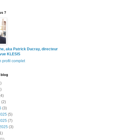
us ?
the, aka Patrick Ducray, directeur
evue KLESIS
 profil complet
 blog
)
)
4)
6
(2)
6
(3)
2025
(5)
2025
(7)
2025
(3)
1)
(1)