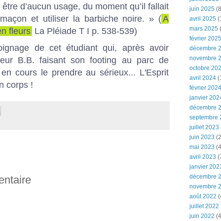
 être d’aucun usage, du moment qu’il fallait
juin 2025
(8
maçon et utiliser la barbiche noire. » (
A
avril 2025
(
mars 2025
(
en fleurs
La Pléiade T I p. 538-539)
février 202
ignage de cet étudiant qui, après avoir
décembre 
novembre 
seur B.B. faisant son footing au parc de
octobre 20
en cours le prendre au sérieux... L'Esprit
avril 2024
(
 corps !
février 202
janvier 202
décembre 
septembre 
juillet 2023
juin 2023
(2
mai 2023
(4
avril 2023
(
janvier 202
décembre 
entaire
novembre 
août 2022
(
juillet 2022
juin 2022
(4