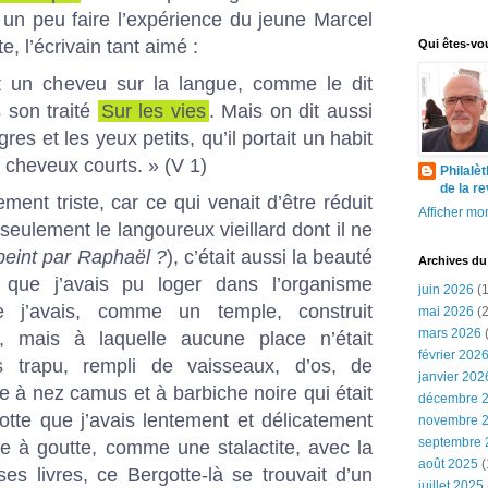
st un peu faire l’expérience du jeune Marcel
e, l’écrivain tant aimé :
Qui êtes-vo
it un cheveu sur la langue, comme le dit
 son traité
Sur les vies
. Mais on dit aussi
res et les yeux petits, qu’il portait un habit
 cheveux courts. » (V 1)
Philalè
de la r
ement triste, car ce qui venait d’être réduit
Afficher mon
seulement le langoureux vieillard dont il ne
 peint par Raphaël ?
), c’était aussi la beauté
Archives du
que j’avais pu loger dans l’organisme
juin 2026
(1
e j’avais, comme un temple, construit
mai 2026
(2
mars 2026
(
, mais à laquelle aucune place n’était
février 202
 trapu, rempli de vaisseaux, d’os, de
janvier 202
 à nez camus et à barbiche noire qui était
décembre 
otte que j’avais lentement et délicatement
novembre 
septembre 
e à goutte, comme une stalactite, avec la
août 2025
(
es livres, ce Bergotte-là se trouvait d’un
juillet 2025