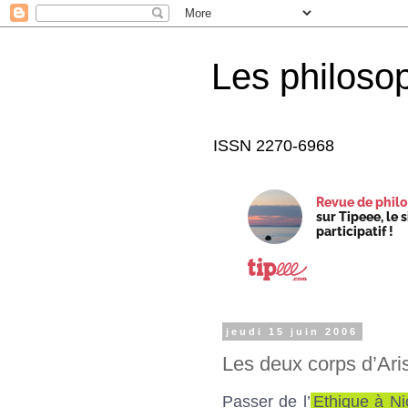
Les philoso
ISSN 2270-6968
Revue de philo
sur Tipeee, le 
participatif !
jeudi 15 juin 2006
Les deux corps d’Aris
Passer de l’
Ethique à N