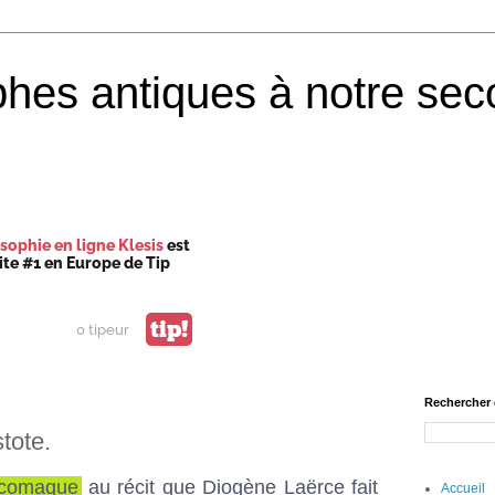
phes antiques à notre sec
sophie en ligne Klesis
est
site #1 en Europe de Tip
tip!
0 tipeur
Rechercher 
tote.
icomaque
au récit que Diogène Laërce fait
Accueil