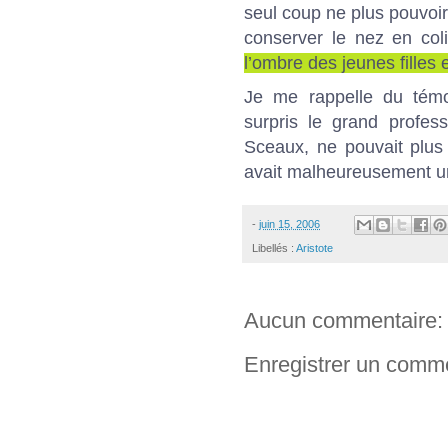
seul coup ne plus pouvoir
conserver le nez en coli
l’ombre des jeunes filles 
Je me rappelle du témo
surpris le grand profes
Sceaux, ne pouvait plus 
avait malheureusement un
-
juin 15, 2006
Libellés :
Aristote
Aucun commentaire:
Enregistrer un comm