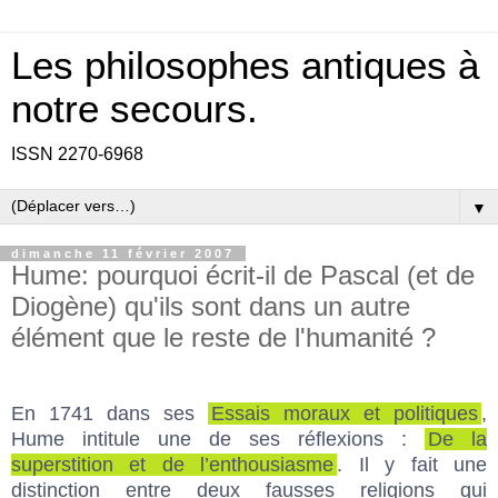
Les philosophes antiques à
notre secours.
ISSN 2270-6968
▼
dimanche 11 février 2007
Hume: pourquoi écrit-il de Pascal (et de
Diogène) qu'ils sont dans un autre
élément que le reste de l'humanité ?
En 1741 dans ses
Essais moraux et politiques
,
Hume intitule une de ses réflexions :
De la
superstition et de l’enthousiasme
. Il y fait une
distinction entre deux fausses religions qui