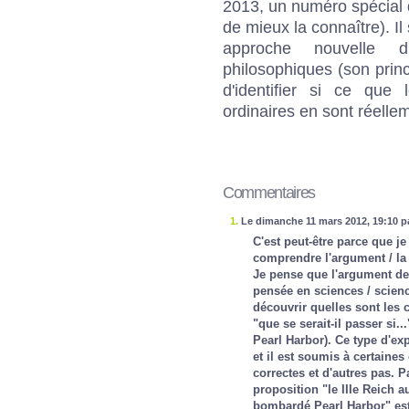
2013, un numéro spécial 
de mieux la connaître). Il
approche nouvelle 
philosophiques (son princ
d'identifier si ce que 
ordinaires en sont réelle
Commentaires
1.
Le dimanche 11 mars 2012, 19:10 p
C'est peut-être parce que j
comprendre l'argument / l
Je pense que l'argument der
pensée en sciences / scien
découvrir quelles sont les 
"que se serait-il passer si.
Pearl Harbor). Ce type d'ex
et il est soumis à certaines
correctes et d'autres pas. P
proposition "le IIIe Reich a
bombardé Pearl Harbor" est