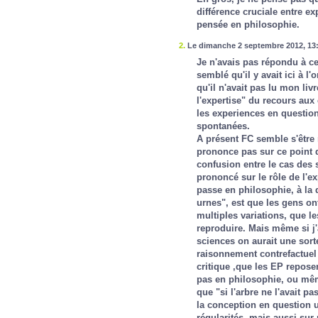
différence cruciale entre e
pensée en philosophie.
2.
Le dimanche 2 septembre 2012, 13:
Je n'avais pas répondu à ce
semblé qu'il y avait ici à l
qu'il n'avait pas lu mon liv
l'expertise" du recours aux
les experiences en question
spontanées.
A présent FC semble s'être ré
prononce pas sur ce point da
confusion entre le cas des 
prononcé sur le rôle de l'ex
passe en philosophie, à la d
urnes", est que les gens on
multiples variations, que l
reproduire. Mais même si j'a
sciences on aurait une sor
raisonnement contrefactuel
critique ,que les EP repose
pas en philosophie, ou mêm
que "si l'arbre ne l'avait pas
la conception en question 
régularités, mais aussi su