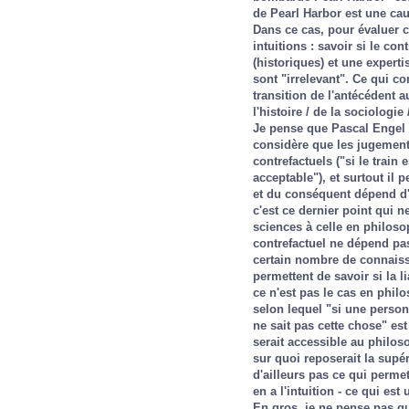
de Pearl Harbor est une cau
Dans ce cas, pour évaluer c
intuitions : savoir si le co
(historiques) et une expertis
sont "irrelevant". Ce qui co
transition de l'antécédent 
l'histoire / de la sociologie
Je pense que Pascal Engel t
considère que les jugement
contrefactuels ("si le train 
acceptable"), et surtout il 
et du conséquent dépend d'
c'est ce dernier point qui 
sciences à celle en philos
contrefactuel ne dépend pas 
certain nombre de connaiss
permettent de savoir si la 
ce n'est pas le cas en phil
selon lequel "si une personn
ne sait pas cette chose" est 
serait accessible au philos
sur quoi reposerait la supé
d'ailleurs pas ce qui permet
en a l'intuition - ce qui es
En gros, je ne pense pas que