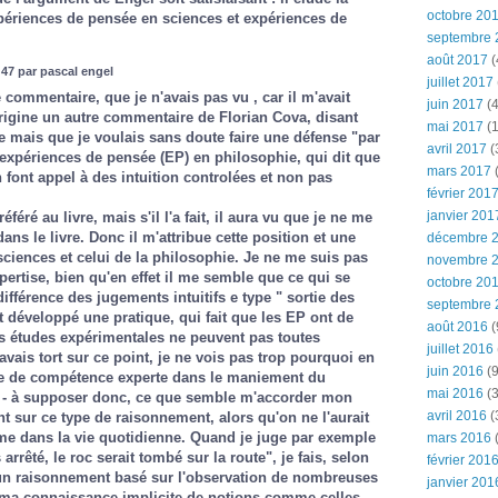
octobre 20
xpériences de pensée en sciences et expériences de
septembre 
août 2017
(
47 par pascal engel
juillet 2017
 commentaire, que je n'avais pas vu , car il m'avait
juin 2017
(4
'origine un autre commentaire de Florian Cova, disant
mai 2017
(1
re mais que je voulais sans doute faire une défense "par
avril 2017
(
 expériences de pensée (EP) en philosophie, qui dit que
mars 2017
(
 font appel à des intuition controlées et non pas
février 201
janvier 201
féré au livre, mais s'il l'a fait, il aura vu que je ne me
ns le livre. Donc il m'attribue cette position et une
décembre 
sciences et celui de la philosophie. Je ne me suis pas
novembre 
pertise, bien qu'en effet il me semble que ce qui se
octobre 20
ifférence des jugements intuitifs e type " sortie des
septembre 
t développé une pratique, qui fait que les EP ont de
août 2016
(
es études expérimentales ne peuvent pas toutes
juillet 2016
vais tort sur ce point, je ne vois pas trop pourquoi en
juin 2016
(9
te de compétence experte dans le maniement du
mai 2016
(3
 - à supposer donc, ce que semble m'accorder mon
avril 2016
(
nt sur ce type de raisonnement, alors qu'on ne l'aurait
e dans la vie quotidienne. Quand je juge par exemple
mars 2016
(
 arrêté, le roc serait tombé sur la route", je fais, selon
février 201
un raisonnement basé sur l'observation de nombreuses
janvier 201
r ma connaissance implicite de notions comme celles