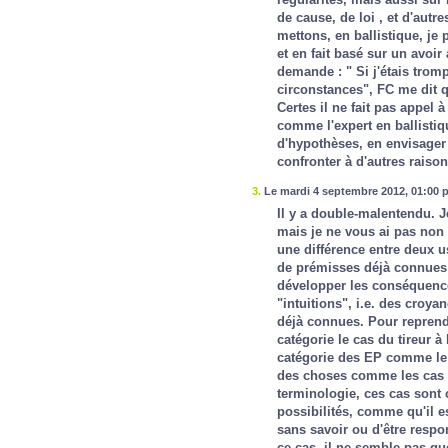
de cause, de loi , et d'autr
mettons, en ballistique, je
et en fait basé sur un avoi
demande : " Si j'étais tromp
circonstances", FC me dit q
Certes il ne fait pas appel à
comme l'expert en ballistiq
d'hypothèses, en envisager 
confronter à d'autres raiso
3.
Le mardi 4 septembre 2012, 01:00 p
Il y a double-malentendu. J
mais je ne vous ai pas non p
une différence entre deux u
de prémisses déjà connues 
développer les conséquences
"intuitions", i.e. des croy
déjà connues. Pour reprend
catégorie le cas du tireur 
catégorie des EP comme le 
des choses comme les cas Ge
terminologie, ces cas sont 
possibilités, comme qu'il e
sans savoir ou d'être respo
ce cas, il ne semble pas q