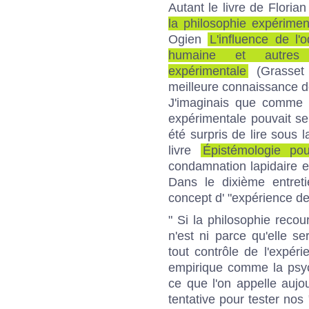
Autant le livre de
Floria
la philosophie expérimen
Ogien
L'influence de l
humaine et autres 
expérimentale
(Grasset 
meilleure connaissance 
J'imaginais que comme t
expérimentale pouvait se 
été surpris de lire sous
livre
Épistémologie po
condamnation lapidaire et
Dans le dixième entreti
concept d' "expérience de
" Si la philosophie reco
n'est ni parce qu'elle se
tout contrôle de l'expéri
empirique comme la psych
ce que l'on appelle aujou
tentative pour tester nos