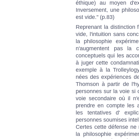
éthique) au moyen d'ex
Inversement, une philoso
est vide." (p.83)
Reprenant la distinction 
vide, l'intuition sans con
la philosophie expérim
n'augmentent pas la c
conceptuels qui les acco
à juger cette condamnati
exemple à la
Trolleylog
nées des expériences 
Thomson
à partir de l'h
personnes sur la voie si 
voie secondaire où il n'e
prendre en compte les 
les tentatives d' expl
personnes soumises intel
Certes cette défense ne r
la philosophie expérime