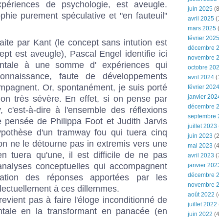
périences de psychologie, est aveugle.
juin 2025
(8
phie purement spéculative et "en fauteuil"
avril 2025
(
mars 2025
(
février 202
faite par Kant (le concept sans intution est
décembre 
cept est aveugle), Pascal Engel identifie ici
novembre 
entale à une somme d' expériences qui
octobre 20
onnaissance, faute de développements
avril 2024
(
mpagnent. Or, spontanément, je suis porté
février 202
janvier 202
on très sévère. En effet, si on pense par
décembre 
y
, c'est-à-dire à l'ensemble des réflexions
septembre 
de pensée de
Philippa Foot
et
Judith Jarvis
juillet 2023
ypothèse d'un tramway fou qui tuera cinq
juin 2023
(2
on ne le détourne pas in extremis vers une
mai 2023
(4
n tuera qu'une, il est difficile de ne pas
avril 2023
(
analyses conceptuelles qui accompagnent
janvier 202
décembre 
ication des réponses apportées par les
novembre 
lectuellement à ces dillemmes.
août 2022
(
evient pas à faire l'éloge inconditionné de
juillet 2022
ntale en la transformant en panacée (en
juin 2022
(4