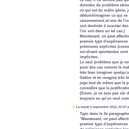
données du problème et/ou 
ce qui est du malin génie, j
déduire/imaginer ce qui se 
raisonnement et non de l'in
soit destinée à susciter des
l'on soit dans un tel cas.)
Maintenant, on peut effecti
premier type d'expériences
prémisses explicites (conna
soi-disant spontanées sont e
implicites.
Le seul problème que je vois
pour des cas comme le malin
très bien imaginer quelqu'
Gettier et en imagine très b
juge tout de même que le p
considère que la justificati
(Sinon, je ne suis pas sûr 
toujours eu qu'un seul comm
4.
Le mardi 4 septembre 2012, 01:07 p
Typo dans le 2e paragraphe
"Maintenant, on peut effect
premier type d'expériences