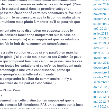
de mes connaissances antérieures sur le sujet. (Pour
janvier 201
e le classerai aussi dans la première catégorie :
décembre 
passerait étant donné certaines conditions relève d'un
novembre 
tuition. Je ne pense pas que la fiction du malin génie
octobre 20
 intuitions mais plutôt à montrer qu'il se pourrait que
septembre 
août 2013
(
vement nier cette distinction en supposant que le
juillet 2013
 de pensées fonctionne uniquement sur la base de
juin 2013
(6
issance implicite) et en supposant que les intuitions
mai 2013
(1
n fait le fruit de raisonnement contrefactuels
avril 2013
(
 à cette solution est que si elle paraît bien marcher
mars 2013
(
 génie, j'ai plus de mal pour les cas Gettier. Je peux
février 201
un qui comprend très bien ce qui se passe dans les cas
janvier 201
ien toutes les variations et ce qu'elles impliquent mais
décembre 
ersonnage a une vraie connaissance, parce qu'il
novembre 
on quoiqu'accidentelle est suffisante.
octobre 20
de comprendre le début du commentaire. Il n'y a
septembre 
entaire de ma part et c'est celui-ci.)
août 2012
(
ar Florian Cova
juillet 2012
 :
juin 2012
(1
ivement nier cette distinction en supposant que le
mai 2012
(7
 de pensées NE fonctionne PAS uniquement sur la base
avril 2012
(