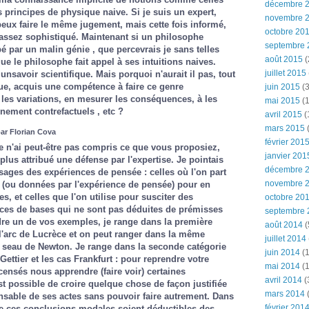
décembre 
es principes de physique naive. Si je suis un expert,
novembre 
 peux faire le même jugement, mais cette fois informé,
octobre 20
r assez sophistiqué. Maintenant si un philosophe
septembre 
é par un malin génie , que percevrais je sans telles
août 2015
(
ue le philosophe fait appel à ses intuitions naives.
juillet 2015
 unsavoir scientifique. Mais porquoi n'aurait il pas, tout
ue, acquis une compétence à faire ce genre
juin 2015
(3
les variations, en mesurer les conséquences, à les
mai 2015
(1
nnement contrefactuels , etc ?
avril 2015
(
mars 2015
(
ar Florian Cova
février 201
e n'ai peut-être pas compris ce que vous proposiez,
janvier 201
lus attribué une défense par l'expertise. Je pointais
décembre 
sages des expériences de pensée : celles où l'on part
novembre 
(ou données par l'expérience de pensée) pour en
, et celles que l'on utilise pour susciter des
octobre 20
ances de bases qui ne sont pas déduites de prémisses
septembre 
re un de vos exemples, je range dans la première
août 2014
(
à l'arc de Lucrèce et on peut ranger dans la même
juillet 2014
seau de Newton. Je range dans la seconde catégorie
juin 2014
(1
ttier et les cas Frankfurt : pour reprendre votre
mai 2014
(1
censés nous apprendre (faire voir) certaines
avril 2014
(
st possible de croire quelque chose de façon justifiée
mars 2014
nsable de ses actes sans pouvoir faire autrement. Dans
février 201
ue ces conclusions modales soient déductibles des