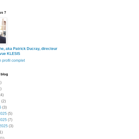
us ?
the, aka Patrick Ducray, directeur
evue KLESIS
 profil complet
 blog
)
)
4)
6
(2)
6
(3)
2025
(5)
2025
(7)
2025
(3)
1)
(1)