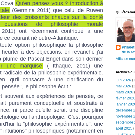
n Cova
Qu'en pensez-vous ? Introduction à
tale
(Germina 2011) que celui de
Ruwen
Qui êtes-vo
'odeur des croissants chauds sur la bonté
questions de philosophie morale
2011) ont récemment contribué à une
de
ce courant né outre-Atlantique
.
oute option philosophique la philosophie
Philalè
heurter à des objections, en revanche j'ai
de la r
 la plume de
Pascal Engel
dans son dernier
Afficher mon
ur une marquise
( Ithaque, 2011) une
 radicale de la philosophie expérimentale.
Archives du
en, qu'il consacre à une clarification du
juin 2026
(1
 pensée", le philosophe écrit :
mai 2026
(2
mars 2026
(
urt souvent aux expériences de pensée, ce
février 202
rait purement conceptuelle et soustraite à
janvier 202
ence, ni parce qu'elle serait une discipline
décembre 
ologie ou l'anthropologie. C'est pourquoi
novembre 
septembre 
rd'hui la "philosophie expérimentale", une
août 2025
(
 ""intuitions" philosophiques (notamment en
juillet 2025