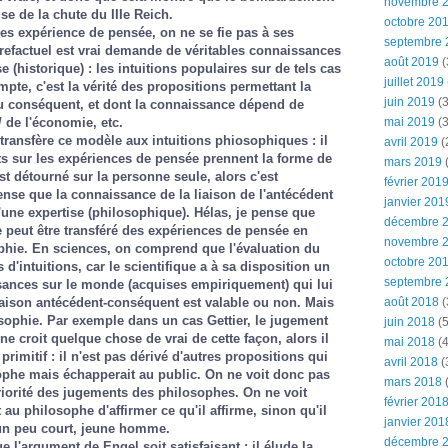
novembre 
se de la chute du IIIe Reich.
octobre 20
es expérience de pensée, on ne se fie pas à ses
septembre 
ntrefactuel est vrai demande de véritables connaissances
août 2019
(
e (historique) : les intuitions populaires sur de tels cas
juillet 2019
mpte, c'est la vérité des propositions permettant la
juin 2019
(3
au conséquent, et dont la connaissance dépend de
mai 2019
(3
 / de l'économie, etc.
ransfère ce modèle aux intuitions phiosophiques : il
avril 2019
(
s sur les expériences de pensée prennent la forme de
mars 2019
(
est détourné sur la personne seule, alors c'est
février 201
pense que la connaissance de la liaison de l'antécédent
janvier 201
une expertise (philosophique). Hélas, je pense que
décembre 
ne peut être transféré des expériences de pensée en
novembre 
ophie. En sciences, on comprend que l'évaluation du
octobre 20
d'intuitions, car le scientifique a à sa disposition un
septembre 
ances sur le monde (acquises empiriquement) qui lui
août 2018
(
liaison antécédent-conséquent est valable ou non. Mais
osophie. Par exemple dans un cas Gettier, le jugement
juin 2018
(5
e croit quelque chose de vrai de cette façon, alors il
mai 2018
(4
primitif : il n'est pas dérivé d'autres propositions qui
avril 2018
(
ophe mais échapperait au public. On ne voit donc pas
mars 2018
(
riorité des jugements des philosophes. On ne voit
février 201
 au philosophe d'affirmer ce qu'il affirme, sinon qu'il
janvier 201
t un peu court, jeune homme.
décembre 
 l'argument de Engel soit satisfaisant : il élude la