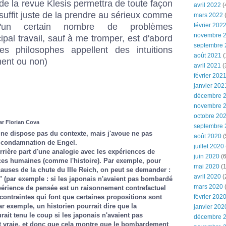
de la revue
Klesis
permettra de toute façon
avril 2022
(
 suffit juste de la prendre au sérieux comme
mars 2022
(
d'un certain nombre de problèmes
février 202
novembre 
ipal travail, sauf à me tromper, est d'abord
septembre 
les philosophes appellent des intuitions
août 2021
(
ment ou non)
avril 2021
(
février 202
janvier 202
décembre 
novembre 
octobre 20
ar Florian Cova
septembre 
e ne dispose pas du contexte, mais j'avoue ne pas
août 2020
(
a condamnation de Engel.
juillet 2020
rière part d'une analogie avec les expériences de
juin 2020
(6
ces humaines (comme l'histoire). Par exemple, pour
mai 2020
(1
causes de la chute du IIIe Reich, on peut se demander :
avril 2020
(
.." (par exemple : si les japonais n'avaient pas bombardé
mars 2020
périence de pensée est un raisonnement contrefactuel
février 202
 contraintes qui font que certaines propositions sont
ar exemple, un historien pourrait dire que la
janvier 202
urait tenu le coup si les japonais n'avaient pas
décembre 
 vraie, et donc que cela montre que le bombardement