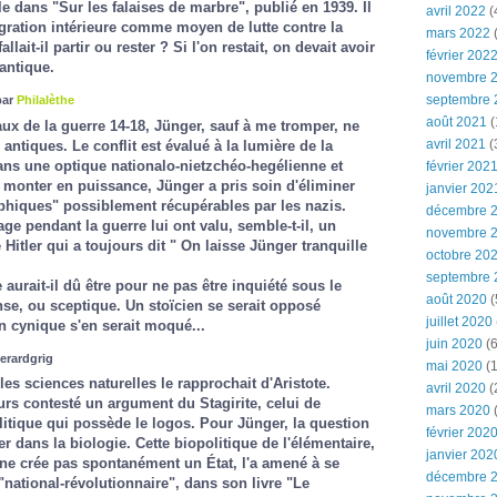
lle dans "Sur les falaises de marbre", publié en 1939. Il
avril 2022
(
gration intérieure comme moyen de lutte contre la
mars 2022
(
llait-il partir ou rester ? Si l'on restait, on devait avoir
février 202
antique.
novembre 
septembre 
par
Philalèthe
août 2021
(
aux de la guerre 14-18, Jünger, sauf à me tromper, ne
avril 2021
(
antiques. Le conflit est évalué à la lumière de la
dans une optique nationalo-nietzchéo-hegélienne et
février 202
monter en puissance, Jünger a pris soin d'éliminer
janvier 202
phiques" possiblement récupérables par les nazis.
décembre 
ge pendant la guerre lui ont valu, semble-t-il, un
novembre 
 Hitler qui a toujours dit " On laisse Jünger tranquille
octobre 20
septembre 
aurait-il dû être pour ne pas être inquiété sous le
août 2020
(
se, ou sceptique. Un stoïcien se serait opposé
juillet 2020
n cynique s'en serait moqué...
juin 2020
(6
gerardgrig
mai 2020
(1
es sciences naturelles le rapprochait d'Aristote.
avril 2020
(
rs contesté un argument du Stagirite, celui de
mars 2020
ique qui possède le logos. Pour Jünger, la question
février 202
r dans la biologie. Cette biopolitique de l'élémentaire,
janvier 202
ne crée pas spontanément un État, l'a amené à se
décembre 
ational-révolutionnaire", dans son livre "Le