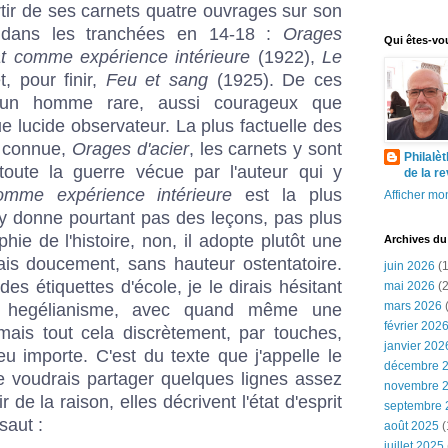
rtir de ses carnets quatre ouvrages sur son
r dans les tranchées en 14-18 :
Orages
Qui êtes-vo
t comme expérience intérieure
(1922),
Le
, pour finir,
Feu et sang
(1925). De ces
 d'un homme rare, aussi courageux que
 lucide observateur. La plus factuelle des
s connue,
Orages d'acier
, les carnets y sont
Philalè
 toute la guerre vécue par l'auteur qui y
de la r
mme expérience intérieure
est la plus
Afficher mon
'y donne pourtant pas des leçons, pas plus
ophie de l'histoire, non, il adopte plutôt une
Archives du
ais doucement, sans hauteur ostentatoire.
juin 2026
(1
ec des étiquettes d'école, je le dirais hésitant
mai 2026
(2
mars 2026
(
et hegélianisme, avec quand même une
février 202
mais tout cela discrètement, par touches,
janvier 202
u importe. C'est du texte que j'appelle le
décembre 
e voudrais partager quelques lignes assez
novembre 
de la raison, elles décrivent l'état d'esprit
septembre 
saut :
août 2025
(
juillet 2025