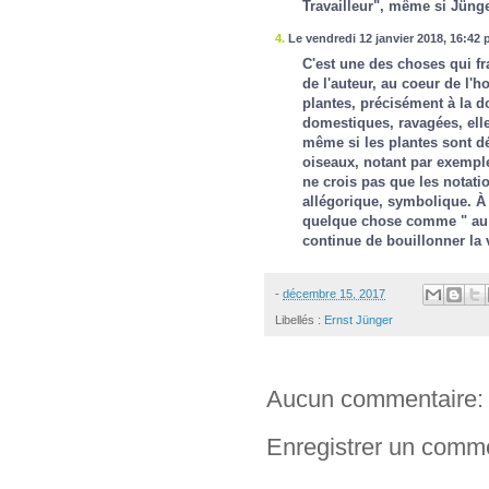
Travailleur", même si Jünge
4.
Le vendredi 12 janvier 2018, 16:42 
C'est une des choses qui fr
de l'auteur, au coeur de l'ho
plantes, précisément à la d
domestiques, ravagées, elle
même si les plantes sont d
oiseaux, notant par exemple
ne crois pas que les notati
allégorique, symbolique. À l
quelque chose comme " au s
continue de bouillonner la 
-
décembre 15, 2017
Libellés :
Ernst Jünger
Aucun commentaire:
Enregistrer un comm