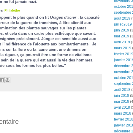
novembre 
r ne fut jamais nazi.
octobre 20
par
Philalèthe
septembre 
appent le plus quand on lit
Orages d'acier
: la capacité
août 2019
(
rreur de la guerre de tranchées, à être attentif aux
juillet 2019
omination des plantes sauvages sur les plantes
juin 2019
(3
s, et cela dans un cadre plus esthétique que savant,
mai 2019
(3
ésignées précisément. Jünger est sensible aussi aux
avril 2019
(
 l'indifférence de l'alouette aux bombardements. Je
mars 2019
(
ons sur la flore ou la faune aient une dimension
février 201
a rigueur, ça pourrait être une forme de vitalisme,
ein de la guerre qui est aussi la vie des hommes,
janvier 201
vie sous les formes les plus belles."
décembre 
novembre 
octobre 20
septembre 
août 2018
(
juin 2018
(5
mai 2018
(4
avril 2018
(
mars 2018
(
février 201
entaire
janvier 201
décembre 