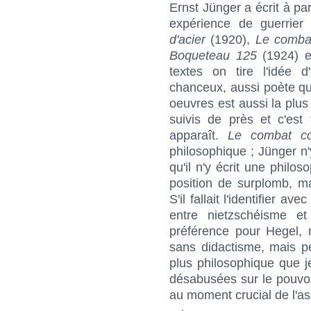
Ernst Jünger a écrit à pa
expérience de guerrie
d'acier
(1920),
Le comba
Boqueteau 125
(1924) et
textes on tire l'idée
chanceux, aussi poète que
oeuvres est aussi la plu
suivis de près et c'est
apparaît.
Le combat co
philosophique ; Jünger n
qu'il n'y écrit une philos
position de surplomb, m
S'il fallait l'identifier av
entre nietzschéisme 
préférence pour Hegel, 
sans didactisme, mais pe
plus philosophique que j
désabusées sur le pouvoir 
au moment crucial de l'as