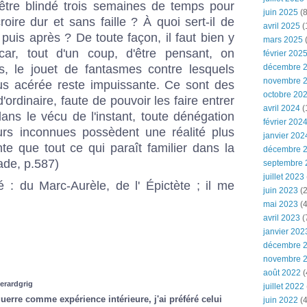
'être blindé trois semaines de temps pour
juin 2025
(8
roire dur et sans faille ? À quoi sert-il de
avril 2025
(
t puis après ? De toute façon, il faut bien y
mars 2025
(
 car, tout d'un coup, d'être pensant, on
février 202
ns, le jouet de fantasmes contre lesquels
décembre 
novembre 
lus acérée reste impuissante. Ce sont des
octobre 20
ordinaire, faute de pouvoir les faire entrer
avril 2024
(
ans le vécu de l'instant, toute dénégation
février 202
urs inconnues possèdent une réalité plus
janvier 202
te que tout ce qui paraît familier dans la
décembre 
ade, p.587)
septembre 
juillet 2023
: du Marc-Aurèle, de l' Épictète ; il me
juin 2023
(2
mai 2023
(4
avril 2023
(
janvier 202
décembre 
novembre 
août 2022
(
gerardgrig
juillet 2022
uerre comme expérience intérieure, j'ai préféré celui
juin 2022
(4