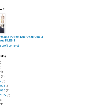
us ?
the, aka Patrick Ducray, directeur
evue KLESIS
 profil complet
 blog
)
)
4)
6
(2)
6
(3)
2025
(5)
2025
(7)
2025
(3)
1)
(1)