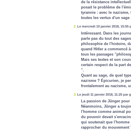
de la résistance intellectue
posait le problème de l'émi
tyrannie : avec le nazisme, fa
toutes les vertus d'un sage 
2.
Le mercredi 10 janvier 2018, 15:55 
Intéressant. Dans les journ
parle pas du tout des sages 
philosophie de l'histoire, 
quand Hitler a commencé à 
tous les passages "philoso
Mais ses textes et son coura
certain respect de la part de
".
Quant au sage, de quel type 
nazisme ? Épicurien, je pen
frontalement au nazisme, u
3.
Le jeudi 11 janvier 2018, 11:25 par 
La passion de Jünger pour l
Néanmoins, Jünger a toujou
l'homme comme animal polit
du pouvoir devait s'enracine
qui soutenait que l'homme 
rapprocher du mouvement "n