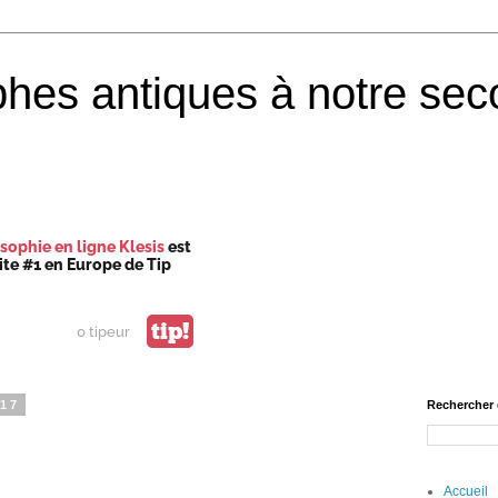
phes antiques à notre sec
sophie en ligne Klesis
est
site #1 en Europe de Tip
tip!
0 tipeur
017
Rechercher 
Accueil