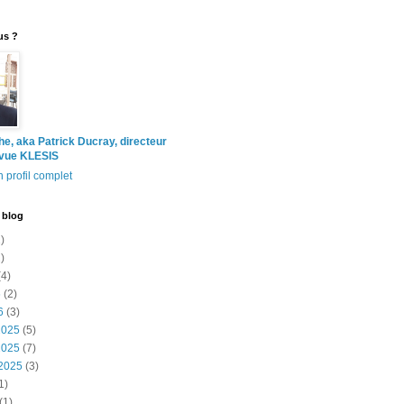
us ?
the, aka Patrick Ducray, directeur
evue KLESIS
 profil complet
 blog
)
)
4)
6
(2)
6
(3)
2025
(5)
2025
(7)
2025
(3)
1)
(1)