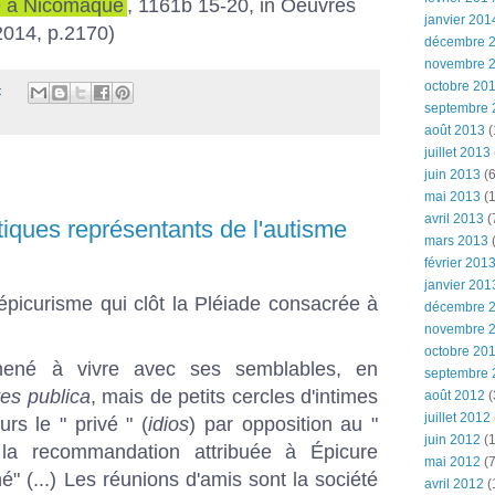
e à Nicomaque
, 1161b 15-20, in Oeuvres
janvier 201
2014, p.2170)
décembre 
novembre 
octobre 20
:
septembre 
août 2013
(
juillet 2013
juin 2013
(6
mai 2013
(1
avril 2013
(
tiques représentants de l'autisme
mars 2013
(
février 201
janvier 201
épicurisme qui clôt la Pléiade consacrée à
décembre 
novembre 
octobre 20
mené à vivre avec ses semblables, en
septembre 
res publica
, mais de petits cercles d'intimes
août 2012
(
juillet 2012
urs le " privé " (
idios
) par opposition au "
juin 2012
(1
 la recommandation attribuée à Épicure
mai 2012
(7
hé" (...) Les réunions d'amis sont la société
avril 2012
(