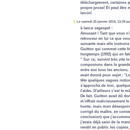
téléchargement, certaines 
propre prose! Et peut êtr
larcin!
3.
Le samedi 25 janvier 2014, 13:29 p
à lance sagespel :
Amusant ! Tant que vous n'a
retrouvez en lui ce que vou
suivante mais elle instruira
Guitton qui commet cette fo
longtemps
(1992) qui en fait 
" Sur ce, survint très vite 
composions dans la grande s
entre eux tous les anciens,
avait donné pour sujet : "
Le
tête quelques vagues notio
s'approcha de moi, quelques
t'aider. D'ailleurs c'est le 
De fait, Guitton avait dû d
m'offrait malicieusement le
honte, mais mon désespoir f
corrigé du maître, en conser
conclusion) que j'accommod
j'avais déjà saisi de la ma
rendit en public les copies,