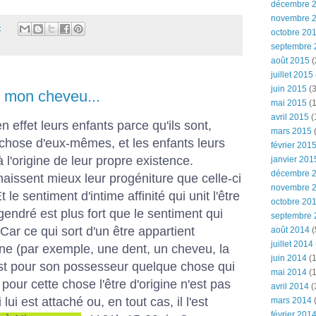
décembre 
novembre 
:
octobre 20
septembre 
août 2015
(
juillet 2015
juin 2015
(3
 mon cheveu...
mai 2015
(1
avril 2015
(
n effet leurs enfants parce qu'ils sont,
mars 2015
(
 chose d'eux-mêmes, et les enfants leurs
février 201
à l'origine de leur propre existence.
janvier 201
décembre 
naissent mieux leur progéniture que celle-ci
novembre 
 le sentiment d'intime affinité qui unit l'être
octobre 20
ngendré est plus fort que le sentiment qui
septembre 
 Car ce qui sort d'un être appartient
août 2014
(
juillet 2014
gine (par exemple, une dent, un cheveu, la
juin 2014
(1
st pour son possesseur quelque chose qui
mai 2014
(1
 pour cette chose l'être d'origine n'est pas
avril 2014
(
ui est attaché ou, en tout cas, il l'est
mars 2014
février 201