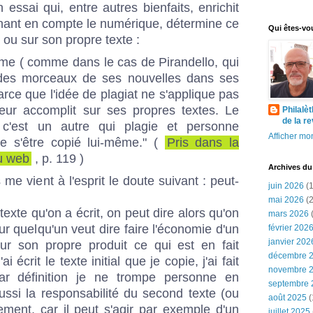
ssai qui, entre autres bienfaits, enrichit
renant en compte le numérique, détermine ce
Qui êtes-vo
 ou sur son propre texte :
même ( comme dans le cas de Pirandello, qui
t des morceaux de ses nouvelles dans ses
arce que l'idée de plagiat ne s'applique pas
teur accomplit sur ses propres textes. Le
Philalè
de la r
i c'est un autre qui plagie et personne
Afficher mon
de s'être copié lui-même." (
Pris dans la
du web
, p. 119 )
Archives du
 me vient à l'esprit le doute suivant : peut-
juin 2026
(1
mai 2026
(2
exte qu'on a écrit, on peut dire alors qu'on
mars 2026
(
ur quelqu'un veut dire faire l'économie d'un
février 202
janvier 202
our son propre produit ce qui est en fait
décembre 
ai écrit le texte initial que je copie, j'ai fait
novembre 
 par définition je ne trompe personne en
septembre 
ssi la responsabilité du second texte (ou
août 2025
(
ement, car il peut s'agir par exemple d'un
juillet 2025