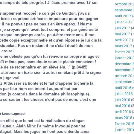
de temps de tels progrès ! J' étais premier avec 17 sur
octobre 20
septembre 
simplement recopié le corrigé de Guitton, j'avais
août 2017
(
on texte : suprême artifice et imposture pour me gagner
juillet 2017
: il ne pouvait pas ne pas s'en être aperçu ! Ne me
juin 2017
(4
r je croyais qu'il avait tout compris, et par générosité
mai 2017
(1
lorsque longtemps après, peut-être trente ans, il me
avril 2017
(
ette copie exceptionnelle et qu'en réponse je lui dis la
 stupéfait. Pas un instant il ne s'était douté de mon
mars 2017
(
 croire !
février 201
e ne déteste pas qu'on lui renvoie sa propre image et
janvier 201
aît même pas, sans doute sous le plaisir conscient /
décembre 
e de se reconnaître en un élève élu..." (p.84-85)
novembre 
 attribuer un texte sien à autrui en étant prêt à le signer
octobre 20
n juge vrai.
septembre 
 Althusser sa honte et le fait d'appeler tricherie la
août 2016
(
s par leur nom est interdit aujourd'hui par
juillet 2016
ion (y compris dans le domaine philosophique).
a sursauter : les choses n'ont pas de nom, c'est une
juin 2016
(9
mai 2016
(3
avril 2016
(
r lance sagespel
mars 2016
(
 effet que le net est la réalisation du slogan
février 201
l'auteur. Alain Minc l'a même invoqué pour se
janvier 201
lagiat. Mais les juges ne l'ont pas entendu ainsi.