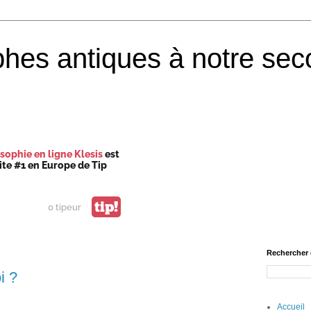
phes antiques à notre sec
sophie en ligne Klesis
est
site #1 en Europe de Tip
tip!
0 tipeur
Rechercher 
i ?
Accueil