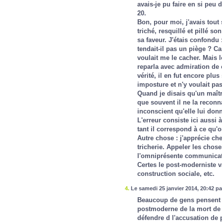
avais-je pu faire en si peu 
20.
Bon, pour moi, j'avais tout 
triché, resquillé et pillé s
sa faveur. J'étais confondu 
tendait-il pas un piège ? Ca
voulait me le cacher. Mais 
reparla avec admiration de c
vérité, il en fut encore plus
imposture et n'y voulait pas
Quand je disais qu'un maîtr
que souvent il ne la reconn
inconscient qu'elle lui donn
L'erreur consiste ici aussi à
tant il correspond à ce qu'o
Autre chose : j'apprécie chez
tricherie. Appeler les chose
l'omniprésente communicat
Certes le post-moderniste v
construction sociale, etc.
4.
Le samedi 25 janvier 2014, 20:42 pa
Beaucoup de gens pensent en
postmoderne de la mort de 
défendre d l'accusation de p