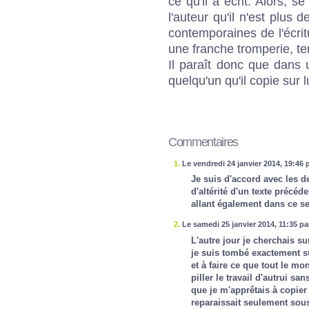
ce qu'il a écrit. Alors, se
l'auteur qu'il n'est plus 
contemporaines de l'écritu
une franche tromperie, ten
Il paraît donc que dans 
quelqu'un qu'il copie sur l
Commentaires
1.
Le vendredi 24 janvier 2014, 19:46 
Je suis d'accord avec les d
d'altérité d'un texte précé
allant également dans ce s
2.
Le samedi 25 janvier 2014, 11:35 pa
L'autre jour je cherchais s
je suis tombé exactement su
et à faire ce que tout le mo
piller le travail d'autrui sa
que je m'apprêtais à copier 
reparaissait seulement sou