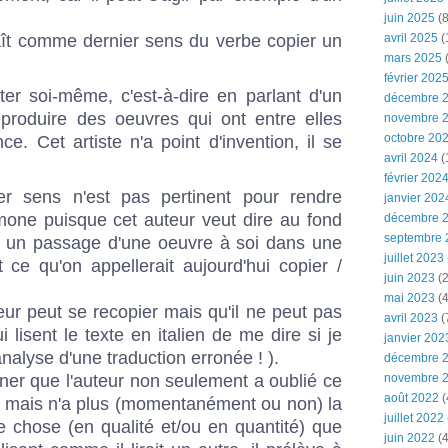
juin 2025
(8
ît comme dernier sens du verbe copier un
avril 2025
(
mars 2025
(
février 202
miter soi-même, c'est-à-dire en parlant d'un
décembre 
, produire des oeuvres qui ont entre elles
novembre 
octobre 20
. Cet artiste n'a point d'invention, il se
avril 2024
(
février 202
er sens n'est pas pertinent pour rendre
janvier 202
Simone puisque cet auteur veut dire au fond
décembre 
septembre 
er un passage d'une oeuvre à soi dans une
juillet 2023
 ce qu'on appellerait aujourd'hui copier /
juin 2023
(2
mai 2023
(4
ur peut se recopier mais qu'il ne peut pas
avril 2023
(
i lisent le texte en italien de me dire si je
janvier 202
analyse d'une traduction erronée ! ).
décembre 
er que l'auteur non seulement a oublié ce
novembre 
août 2022
(
sé mais n'a plus (momentanément ou non) la
juillet 2022
e chose (en qualité et/ou en quantité) que
juin 2022
(4