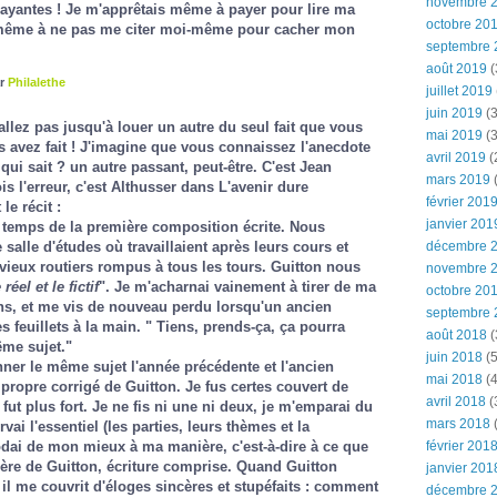
novembre 
payantes ! Je m'apprêtais même à payer pour lire ma
octobre 20
e même à ne pas me citer moi-même pour cacher mon
septembre 
août 2019
(
ar
Philalethe
juillet 2019
juin 2019
(3
llez pas jusqu'à louer un autre du seul fait que vous
mai 2019
(3
s avez fait ! J'imagine que vous connaissez l'anecdote
avril 2019
(
 qui sait ? un autre passant, peut-être. C'est Jean
mars 2019
(
is l'erreur, c'est Althusser dans
L'avenir dure
février 201
le récit :
janvier 201
le temps de la première composition écrite. Nous
décembre 
alle d'études où travaillaient après leurs cours et
 vieux routiers rompus à tous les tours. Guitton nous
novembre 
 réel et le fictif
". Je m'acharnai vainement à tirer de ma
octobre 20
ns, et me vis de nouveau perdu lorsqu'un ancien
septembre 
 feuillets à la main. " Tiens, prends-ça, ça pourra
août 2018
(
même sujet."
juin 2018
(5
onner le même sujet l'année précédente et l'ancien
mai 2018
(4
 propre corrigé de Guitton. Je fus certes couvert de
avril 2018
(
ut plus fort. Je ne fis ni une ni deux, je m'emparai du
mars 2018
(
vai l'essentiel (les parties, leurs thèmes et la
février 201
ai de mon mieux à ma manière, c'est-à-dire à ce que
nière de Guitton, écriture comprise. Quand Guitton
janvier 201
 il me couvrit d'éloges sincères et stupéfaits : comment
décembre 