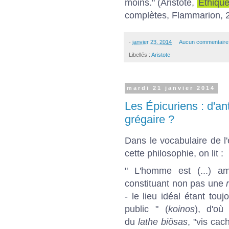
moins." (Aristote,
Ethiqu
complètes, Flammarion, 
-
janvier 23, 2014
Aucun commentaire
Libellés :
Aristote
mardi 21 janvier 2014
Les Épicuriens : d'an
grégaire ?
Dans le vocabulaire de l'
cette philosophie, on lit :
" L'homme est (...) a
constituant non pas une
- le lieu idéal étant toujo
public " (
koinos
), d'où
du
lathe biôsas
, "vis cac