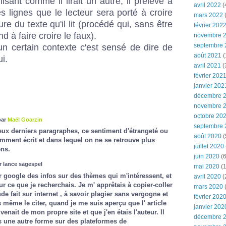
 lisant comme il lirait un autre, il prélève à
avril 2022
(
des lignes que le lecteur sera porté à croire
mars 2022
(
re du texte qu'il lit (procédé qui, sans être
février 202
d à faire croire le faux).
novembre 
septembre 
un certain contexte c'est sensé de dire de
août 2021
(
ui.
avril 2021
(
février 202
janvier 202
décembre 
novembre 
octobre 20
par
Maël Goarzin
septembre 
eux derniers paragraphes, ce sentiment d'étrangeté ou
août 2020
(
demment écrit et dans lequel on ne se retrouve plus
juillet 2020
ens.
juin 2020
(6
r lance sagespel
mai 2020
(1
ur google des infos sur des thèmes qui m'intéressent, et
avril 2020
(
r ce que je recherchais. Je m' apprêtais à copier-coller
mars 2020
nde fait sur internet , à savoir plagier sans vergogne et
février 202
ns même le citer, quand je me suis aperçu que l' article
janvier 202
venait de mon propre site et que j'en étais l'auteur. Il
décembre 
s une autre forme sur des plateformes de