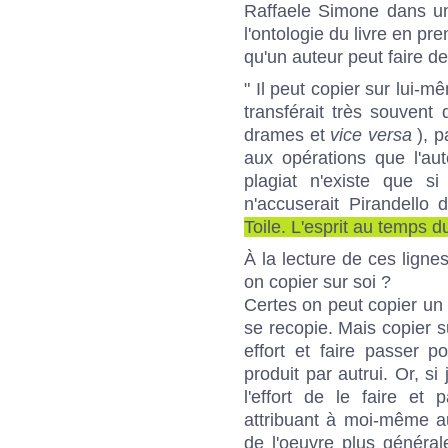
Raffaele Simone dans un e
l'ontologie du livre en p
qu'un auteur peut faire de
" Il peut copier sur lui-
transférait très souven
drames et
vice versa
), p
aux opérations que l'au
plagiat n'existe que s
n'accuserait Pirandello 
Toile. L'esprit au temps 
À la lecture de ces lignes
on copier sur soi ?
Certes on peut copier un t
se recopie. Mais copier s
effort et faire passer p
produit par autrui. Or, si j'
l'effort de le faire et
attribuant à moi-même au
de l'oeuvre plus général