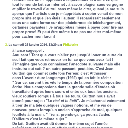
tout le monde fait sur internet , à savoir plagier sans vergogne
et piller le travail d'autrui sans même le citer, quand je me suis
aperçu que l' article que je m'apprêtais à copier venait de mon
propre site et que j'en étais l'auteur. Il reparaissait seulement
sous une autre forme sur des plateformes de téléchargement,
certaines payantes ! Je m'apprêtais même à payer pour lire ma
propre prose! Et peut être même à ne pas me citer moi-même
pour cacher mon larcin!
3.
Le samedi 25 janvier 2014, 13:29 par
Philalethe
à lance sagespel :
Amusant ! Tant que vous n'allez pas jusqu'à louer un autre du
seul fait que vous retrouvez en lui ce que vous avez fait !
J'imagine que vous connaissez l'anecdote suivante mais elle
instruira qui sait ? un autre passant, peut-être. C'est Jean
Guitton qui commet cette fois l'erreur, c'est Althusser
dans
L'avenir dure longtemps
(1992) qui en fait le récit :
" Sur ce, survint très vite le temps de la première composition
écrite. Nous composions dans la grande salle d'études où
travaillaient après leurs cours et entre eux tous les anciens,
vieux routiers rompus à tous les tours. Guitton nous avait
donné pour sujet : "
Le réel et le fictif
". Je m'acharnai vainement
à tirer de ma tête quelques vagues notions, et me vis de
nouveau perdu lorsqu'un ancien s'approcha de moi, quelques
feuillets à la main. " Tiens, prends-ça, ça pourra t'aider.
D'ailleurs c'est le même sujet."
De fait, Guitton avait dû donner le même sujet l'année