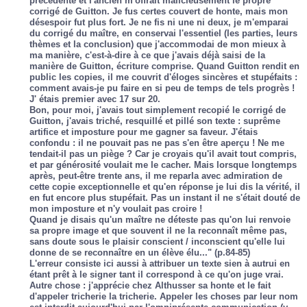
précédente et l'ancien m'offrait malicieusement le propre
corrigé de Guitton. Je fus certes couvert de honte, mais mon
désespoir fut plus fort. Je ne fis ni une ni deux, je m'emparai
du corrigé du maître, en conservai l'essentiel (les parties, leurs
thèmes et la conclusion) que j'accommodai de mon mieux à
ma manière, c'est-à-dire à ce que j'avais déjà saisi de la
manière de Guitton, écriture comprise. Quand Guitton rendit en
public les copies, il me couvrit d'éloges sincères et stupéfaits :
comment avais-je pu faire en si peu de temps de tels progrès !
J' étais premier avec 17 sur 20.
Bon, pour moi, j'avais tout simplement recopié le corrigé de
Guitton, j'avais triché, resquillé et pillé son texte : suprême
artifice et imposture pour me gagner sa faveur. J'étais
confondu : il ne pouvait pas ne pas s'en être aperçu ! Ne me
tendait-il pas un piège ? Car je croyais qu'il avait tout compris,
et par générosité voulait me le cacher. Mais lorsque longtemps
après, peut-être trente ans, il me reparla avec admiration de
cette copie exceptionnelle et qu'en réponse je lui dis la vérité, il
en fut encore plus stupéfait. Pas un instant il ne s'était douté de
mon imposture et n'y voulait pas croire !
Quand je disais qu'un maître ne déteste pas qu'on lui renvoie
sa propre image et que souvent il ne la reconnaît même pas,
sans doute sous le plaisir conscient / inconscient qu'elle lui
donne de se reconnaître en un élève élu..." (p.84-85)
L'erreur consiste ici aussi à attribuer un texte sien à autrui en
étant prêt à le signer tant il correspond à ce qu'on juge vrai.
Autre chose : j'apprécie chez Althusser sa honte et le fait
d'appeler tricherie la tricherie. Appeler les choses par leur nom