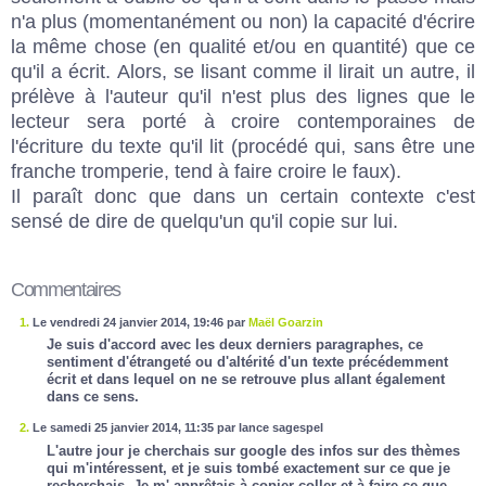
n'a plus (momentanément ou non) la capacité d'écrire
la même chose (en qualité et/ou en quantité) que ce
qu'il a écrit. Alors, se lisant comme il lirait un autre, il
prélève à l'auteur qu'il n'est plus des lignes que le
lecteur sera porté à croire contemporaines de
l'écriture du texte qu'il lit (procédé qui, sans être une
franche tromperie, tend à faire croire le faux).
Il paraît donc que dans un certain contexte c'est
sensé de dire de quelqu'un qu'il copie sur lui.
Commentaires
1.
Le vendredi 24 janvier 2014, 19:46 par
Maël Goarzin
Je suis d'accord avec les deux derniers paragraphes, ce
sentiment d'étrangeté ou d'altérité d'un texte précédemment
écrit et dans lequel on ne se retrouve plus allant également
dans ce sens.
2.
Le samedi 25 janvier 2014, 11:35 par lance sagespel
L'autre jour je cherchais sur google des infos sur des thèmes
qui m'intéressent, et je suis tombé exactement sur ce que je
recherchais. Je m' apprêtais à copier-coller et à faire ce que