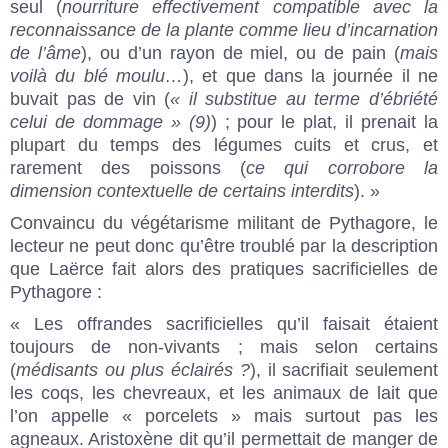
seul (
nourriture effectivement compatible avec la
reconnaissance de la plante comme lieu d’incarnation
de l’âme
), ou d’un rayon de miel, ou de pain (
mais
voilà du blé moulu…
), et que dans la journée il ne
buvait pas de vin (
« il substitue au terme d’ébriété
celui de dommage » (9)
) ; pour le plat, il prenait la
plupart du temps des légumes cuits et crus, et
rarement des poissons (
ce qui corrobore la
dimension contextuelle de certains interdits
). »
Convaincu du végétarisme militant de Pythagore, le
lecteur ne peut donc qu’être troublé par la description
que Laërce fait alors des pratiques sacrificielles de
Pythagore :
« Les offrandes sacrificielles qu’il faisait étaient
toujours de non-vivants ; mais selon certains
(
médisants ou plus éclairés ?
), il sacrifiait seulement
les coqs, les chevreaux, et les animaux de lait que
l’on appelle « porcelets » mais surtout pas les
agneaux. Aristoxène dit qu’il permettait de manger de