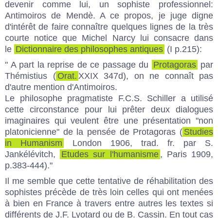
devenir comme lui, un sophiste professionnel:
Antimoiros de Mendè. A ce propos, je juge digne
d'intérêt de faire connaître quelques lignes de la très
courte notice que Michel Narcy lui consacre dans
le
Dictionnaire des philosophes antiques
(I p.215):
" A part la reprise de ce passage du
Protagoras
par
Thémistius (
Orat.
XXIX 347d), on ne connaît pas
d'autre mention d'Antimoiros.
Le philosophe pragmatiste F.C.S. Schiller a utilisé
cette circonstance pour lui prêter deux dialogues
imaginaires qui veulent être une présentation "non
platonicienne" de la pensée de Protagoras (
Studies
in Humanism
London 1906, trad. fr. par S.
Jankélévitch,
Etudes sur l'humanisme
, Paris 1909,
p.383-444)."
Il me semble que cette tentative de réhabilitation des
sophistes précède de très loin celles qui ont menées
à bien en France à travers entre autres les textes si
différents de J.F. Lyotard ou de B. Cassin. En tout cas