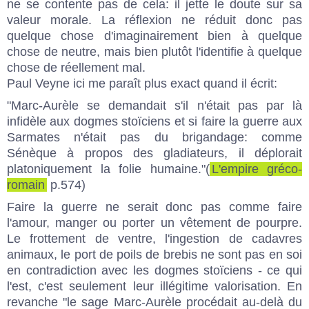
ne se contente pas de cela: il jette le doute sur sa
valeur morale. La réflexion ne réduit donc pas
quelque chose d'imaginairement bien à quelque
chose de neutre, mais bien plutôt l'identifie à quelque
chose de réellement mal.
Paul Veyne ici me paraît plus exact quand il écrit:
"Marc-Aurèle se demandait s'il n'était pas par là
infidèle aux dogmes stoïciens et si faire la guerre aux
Sarmates n'était pas du brigandage: comme
Sénèque à propos des gladiateurs, il déplorait
platoniquement la folie humaine."(
L'empire gréco-
romain
p.574)
Faire la guerre ne serait donc pas comme faire
l'amour, manger ou porter un vêtement de pourpre.
Le frottement de ventre, l'ingestion de cadavres
animaux, le port de poils de brebis ne sont pas en soi
en contradiction avec les dogmes stoïciens - ce qui
l'est, c'est seulement leur illégitime valorisation. En
revanche "le sage Marc-Aurèle procédait au-delà du