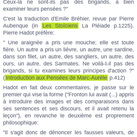
Ceux-là ne sont-ils pas des brigands, à bien
examiner leurs pensées ?"
C'est la traduction d'Emile Bréhier, revue par Pierre
Aubenque (in
Les Stoïciens
La Pléiade p.1225).
Pierre Hadot préfère:
" Une araignée a pris une mouche; elle est toute
fière. Un autre a pris un lièvre, un autre, une sardine,
dans son filet, un autre, des sangliers, un autre, des
ours, un autre, des Sarmates. Ne voilà-t-il pas des
brigands, si tu examines leurs principes d'action ?"
(
Introduction aux Pensées de Marc-Aurèle
p.412)
Hadot en fait deux commentaires, je passe sur le
premier qui vise la forme ("Fronton lui avait (...) appris
à introduire des images et des comparaisons dans
ses sentences et ses discours, et il avait retenu la
leçon"), en revanche le deuxième est proprement
philosophique:
"Il s'agit donc de dénoncer les fausses valeurs, de