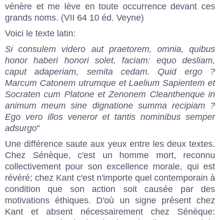
vénère et me lève en toute occurrence devant ces
grands noms. (VII 64 10 éd. Veyne)
Voici le texte latin:
Si consulem videro aut praetorem, omnia, quibus
honor haberi honori solet, faciam: equo desliam,
caput adaperiam, semita cedam. Quid ergo ?
Marcum Catonem utrumque et Laelium Sapientem et
Socraten cum Platone et Zenonem Cleanthenque in
animum meum sine dignatione summa recipiam ?
Ego vero illos veneror et tantis nominibus semper
adsurgo
"
Une différence saute aux yeux entre les deux textes.
Chez Sénèque, c'est un homme mort, reconnu
collectivement pour son excellence morale, qui est
révéré; chez Kant c'est n'importe quel contemporain à
condition que son action soit causée par des
motivations éthiques. D'où un signe présent chez
Kant et absent nécessairement chez Sénèque: