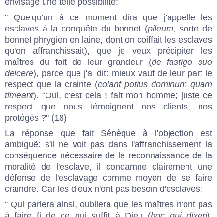
envisage une telle possibilité:
" Quelqu'un à ce moment dira que j'appelle les
esclaves à la conquête du bonnet (
pileum
, sorte de
bonnet phrygien en laine, dont on coiffait les esclaves
qu'on affranchissait), que je veux précipiter les
maîtres du fait de leur grandeur (
de fastigo suo
deicere
), parce que j'ai dit: mieux vaut de leur part le
respect que la crainte (
colant potius dominum quam
timeant
). "Oui, c'est cela ! fait mon homme; juste ce
respect que nous témoignent nos clients, nos
protégés ?" (18)
La réponse que fait Sénèque à l'objection est
ambiguë: s'il ne voit pas dans l'affranchissement la
conséquence nécessaire de la reconnaissance de la
moralité de l'esclave, il condamne clairement une
défense de l'esclavage comme moyen de se faire
craindre. Car les dieux n'ont pas besoin d'esclaves:
" Qui parlera ainsi, oubliera que les maîtres n'ont pas
à faire fi de ce qui suffit à Dieu (
hoc qui dixerit,