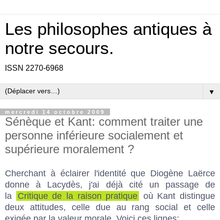
Les philosophes antiques à
notre secours.
ISSN 2270-6968
▼
mercredi 14 octobre 2009
Sénèque et Kant: comment traiter une
personne inférieure socialement et
supérieure moralement ?
Cherchant à éclairer l'identité que Diogène Laërce
donne à Lacydès, j'ai
déjà
cité un passage de
la
Critique de la raison pratique
où Kant distingue
deux attitudes, celle due au rang social et celle
exigée par la valeur morale. Voici ces lignes: