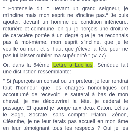
" Fontenelle dit. " Devant un grand seigneur, je
m'incline mais mon esprit ne s'incline pas." Je puis
ajouter: devant un homme de condition inférieure,
roturière et commune, en qui je perçois une droiture
de caractère portée à un degré que je ne reconnais
pas à moi-même, mon esprit s'incline, que je le
veuille ou non, et si haut que j'élève la tête pour ne
pas lui laisser oublier ma supériorité." (V 77)
Or, dans la 64ème
Lettre à Lucilius
, Sénèque fait
une distinction ressemblante:
" Si j'aperçois un consul ou un préteur, je leur rendrai
tout l'honneur que les charges honorifiques ont
accoutumé de recevoir: je sauterai à bas de mon
cheval, je me découvrirai la tête, je céderai le
passage. Et quand je songe aux deux Caton, Lélius
le Sage, Socrate, sans compter Platon, Zénon,
Cléanthe, je ne leur ferais pas accueil en mon âme
en leur témoignant tous les respects ? Oui je les