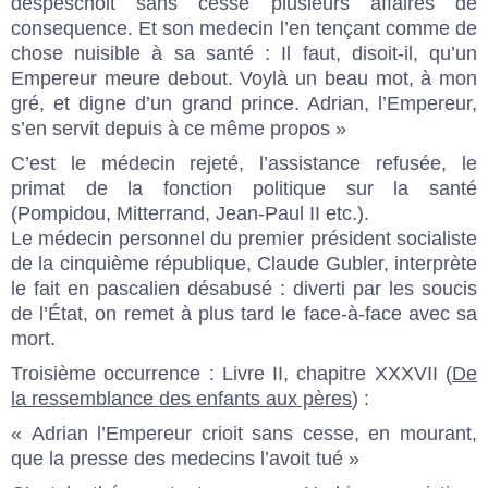
despeschoit sans cesse plusieurs affaires de
consequence. Et son medecin l’en tençant comme de
chose nuisible à sa santé : Il faut, disoit-il, qu’un
Empereur meure debout. Voylà un beau mot, à mon
gré, et digne d’un grand prince. Adrian, l’Empereur,
s’en servit depuis à ce même propos »
C’est le médecin rejeté, l’assistance refusée, le
primat de la fonction politique sur la santé
(Pompidou, Mitterrand, Jean-Paul II etc.).
Le médecin personnel du premier président socialiste
de la cinquième république, Claude Gubler, interprète
le fait en pascalien désabusé : diverti par les soucis
de l’État, on remet à plus tard le face-à-face avec sa
mort.
Troisième occurrence : Livre II, chapitre XXXVII (
De
la ressemblance des enfants aux pères
) :
« Adrian l’Empereur crioit sans cesse, en mourant,
que la presse des medecins l’avoit tué »