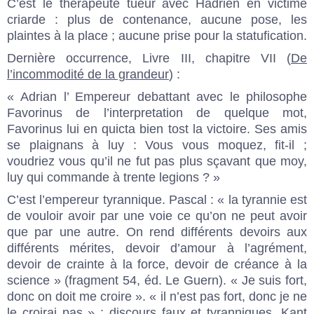
C’est le thérapeute tueur avec Hadrien en victime
criarde : plus de contenance, aucune pose, les
plaintes à la place ; aucune prise pour la statufication.
Dernière occurrence, Livre III, chapitre VII (
De
l’incommodité de la grandeur
) :
« Adrian l’ Empereur debattant avec le philosophe
Favorinus de l’interpretation de quelque mot,
Favorinus lui en quicta bien tost la victoire. Ses amis
se plaignans à luy : Vous vous moquez, fit-il ;
voudriez vous qu’il ne fut pas plus sçavant que moy,
luy qui commande à trente legions ? »
C’est l’empereur tyrannique. Pascal : « la tyrannie est
de vouloir avoir par une voie ce qu’on ne peut avoir
que par une autre. On rend différents devoirs aux
différents mérites, devoir d’amour à l’agrément,
devoir de crainte à la force, devoir de créance à la
science » (fragment 54, éd. Le Guern). « Je suis fort,
donc on doit me croire ». « il n’est pas fort, donc je ne
le croirai pas » : discours faux et tyranniques. Kant