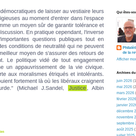
émocratiques de laisser au vestiaire leurs
Qui êtes-vo
ligieuses au moment d'entrer dans l'espace
omme un moyen sûr de garantir tolérance et
iscussion. En pratique cependant, l'inverse
d'importantes questions publiques tout en
des conditions de neutralité qui ne peuvent
Philalè
meilleur moyen de s'assurer des retours de
de la r
t. Le politique vidé de tout engagement
Afficher mon
îne un appauvrissement de la vie civique.
Archives du
rte aux moralismes étriqués et intolérants.
ient fortement là où les libéraux craignent
juin 2026
(1
mai 2026
(2
ourde." (Michael J.Sandel,
Justice
, Albin
mars 2026
(
février 202
janvier 202
décembre 
novembre 
septembre 
août 2025
(
ias
juillet 2025