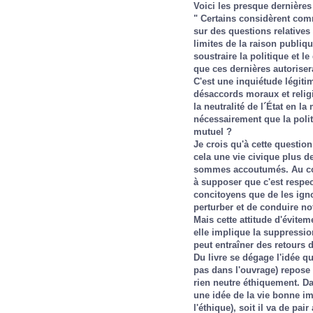
Voici les presque dernières 
" Certains considèrent com
sur des questions relatives
limites de la raison publiq
soustraire la politique et l
que ces dernières autorisera
C'est une inquiétude légitim
désaccords moraux et religi
la neutralité de l´État en la
nécessairement que la polit
mutuel ?
Je crois qu'à cette questio
cela une vie civique plus d
sommes accoutumés. Au co
à supposer que c'est respec
concitoyens que de les igno
perturber et de conduire not
Mais cette attitude d'évite
elle implique la suppressi
peut entraîner des retours d
Du livre se dégage l'idée q
pas dans l'ouvrage) repose s
rien neutre éthiquement. Dan
une idée de la vie bonne im
l'éthique), soit il va de pai