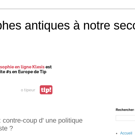
phes antiques à notre sec
sophie en ligne Klesis
est
site #1 en Europe de Tip
tip!
0 tipeur
Rechercher 
 contre-coup d' une politique
ste ?
Accueil