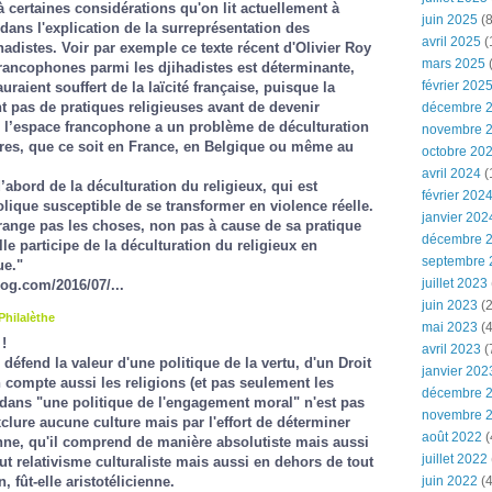
 certaines considérations qu'on lit actuellement à
juin 2025
(8
 dans l'explication de la surreprésentation des
avril 2025
(
adistes. Voir par exemple ce texte récent d'Olivier Roy
mars 2025
(
rancophones parmi les djihadistes est déterminante,
février 202
raient souffert de la laïcité française, puisque la
nt pas de pratiques religieuses avant de devenir
décembre 
e l’espace francophone a un problème de déculturation
novembre 
tres, que ce soit en France, en Belgique ou même au
octobre 20
avril 2024
(
abord de la déculturation du religieux, qui est
février 202
ique susceptible de se transformer en violence réelle.
janvier 202
’arrange pas les choses, non pas à cause de sa pratique
décembre 
lle participe de la déculturation du religieux en
septembre 
ue."
juillet 2023
log.com/2016/07/...
juin 2023
(2
Philalèthe
mai 2023
(4
!
avril 2023
(
 défend la valeur d'une politique de la vertu, d'un Droit
janvier 202
n compte aussi les religions (et pas seulement les
décembre 
 dans "une politique de l'engagement moral" n'est pas
novembre 
xclure aucune culture mais par l'effort de déterminer
août 2022
(
onne, qu'il comprend de manière absolutiste mais aussi
juillet 2022
tout relativisme culturaliste mais aussi en dehors de tout
, fût-elle aristotélicienne.
juin 2022
(4