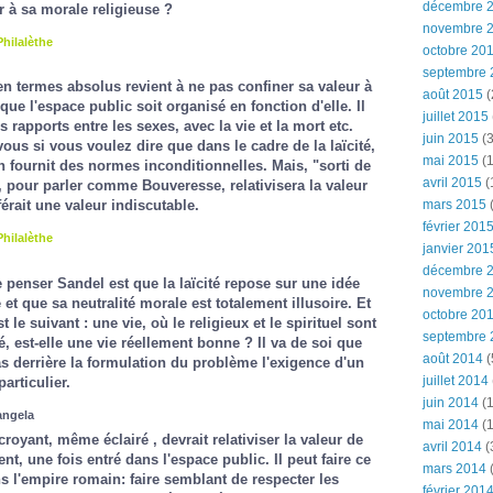
décembre 
r à sa morale religieuse ?
novembre 
Philalèthe
octobre 20
septembre 
en termes absolus revient à ne pas confiner sa valeur à
août 2015
(
 que l'espace public soit organisé en fonction d'elle. Il
juillet 2015
es rapports entre les sexes, avec la vie et la mort etc.
juin 2015
(3
ous si vous voulez dire que dans le cadre de la laïcité,
mai 2015
(1
on fournit des normes inconditionnelles. Mais, "sorti de
avril 2015
(
é, pour parler comme Bouveresse, relativisera la valeur
mars 2015
(
érait une valeur indiscutable.
février 201
Philalèthe
janvier 201
décembre 
 penser Sandel est que la laïcité repose sur une idée
novembre 
t que sa neutralité morale est totalement illusoire. Et
octobre 20
 le suivant : une vie, où le religieux et le spirituel sont
septembre 
, est-elle une vie réellement bonne ? Il va de soi que
août 2014
(
s derrière la formulation du problème l'exigence d'un
juillet 2014
articulier.
juin 2014
(1
angela
mai 2014
(1
royant, même éclairé , devrait relativiser la valeur de
avril 2014
(
t, une fois entré dans l'espace public. Il peut faire ce
mars 2014
ns l'empire romain: faire semblant de respecter les
février 201