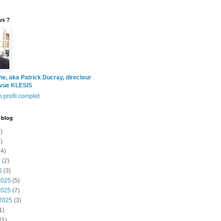
us ?
the, aka Patrick Ducray, directeur
evue KLESIS
 profil complet
 blog
)
)
4)
6
(2)
6
(3)
2025
(5)
2025
(7)
2025
(3)
1)
(1)