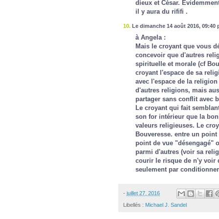
dieux et César. Evidemment
il y aura du rififi .
10.
Le dimanche 14 août 2016, 09:40 
à Angela :
Mais le croyant que vous décr
concevoir que d'autres relig
spirituelle et morale (cf B
croyant l'espace de sa reli
avec l'espace de la religion
d'autres religions, mais auss
partager sans conflit avec 
Le croyant qui fait semblan
son for intérieur que la bo
valeurs religieuses. Le cro
Bouveresse. entre un point 
point de vue "désengagé" où
parmi d'autres (voir sa reli
courir le risque de n'y voir 
seulement par conditionnem
-
juillet 27, 2016
Libellés :
Michael J. Sandel