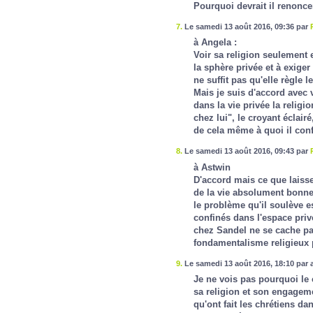
Pourquoi devrait il renonce
7.
Le samedi 13 août 2016, 09:36 par
à Angela :
Voir sa religion seulement 
la sphère privée et à exiger
ne suffit pas qu'elle règle l
Mais je suis d'accord avec v
dans la vie privée la religi
chez lui", le croyant éclair
de cela même à quoi il conf
8.
Le samedi 13 août 2016, 09:43 par
à Astwin
D'accord mais ce que laisse
de la vie absolument bonne e
le problème qu'il soulève est
confinés dans l'espace privé
chez Sandel ne se cache pa
fondamentalisme religieux p
9.
Le samedi 13 août 2016, 18:10 par 
Je ne vois pas pourquoi le c
sa religion et son engagemen
qu'ont fait les chrétiens da