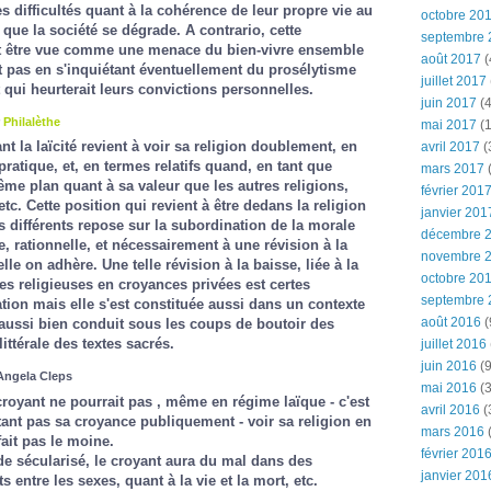
des difficultés quant à la cohérence de leur propre vie au
octobre 20
ue la société se dégrade. A contrario, cette
septembre 
ut être vue comme une menace du bien-vivre ensemble
août 2017
(
t pas en s'inquiétant éventuellement du prosélytisme
juillet 2017
 qui heurterait leurs convictions personnelles.
juin 2017
(4
r
Philalèthe
mai 2017
(1
t la laïcité revient à voir sa religion doublement, en
avril 2017
(
ratique, et, en termes relatifs quand, en tant que
mars 2017
(
même plan quant à sa valeur que les autres religions,
février 201
etc. Cette position qui revient à être dedans la religion
janvier 201
différents repose sur la subordination de la morale
décembre 
e, rationnelle, et nécessairement à une révision à la
novembre 
lle on adhère. Une telle révision à la baisse, liée à la
octobre 20
s religieuses en croyances privées est certes
septembre 
ion mais elle s'est constituée aussi dans un contexte
août 2016
(
 aussi bien conduit sous les coups de boutoir des
ittérale des textes sacrés.
juillet 2016
juin 2016
(9
Angela Cleps
mai 2016
(3
croyant ne pourrait pas , même en régime laïque - c'est
avril 2016
(
ant pas sa croyance publiquement - voir sa religion en
mars 2016
(
ait pas le moine.
février 201
 sécularisé, le croyant aura du mal dans des
janvier 201
 entre les sexes, quant à la vie et la mort, etc.