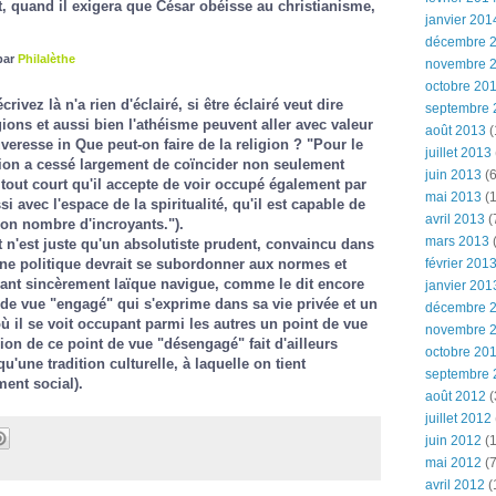
, quand il exigera que César obéisse au christianisme,
janvier 201
décembre 
par
Philalèthe
novembre 
octobre 20
ivez là n'a rien d'éclairé, si être éclairé veut dire
septembre 
ions et aussi bien l'athéisme peuvent aller avec valeur
août 2013
(
ouveresse in
Que peut-on faire de la religion ?
"Pour le
juillet 2013
gion a cessé largement de coïncider non seulement
juin 2013
(6
 tout court qu'il accepte de voir occupé également par
mai 2013
(1
i avec l'espace de la spiritualité, qu'il est capable de
avril 2013
(
bon nombre d'incroyants.").
mars 2013
(
t n'est juste qu'un absolutiste prudent, convaincu dans
nne politique devrait se subordonner aux normes et
février 201
yant sincèrement laïque navigue, comme le dit encore
janvier 201
de vue "engagé" qui s'exprime dans sa vie privée et un
décembre 
 il se voit occupant parmi les autres un point de vue
novembre 
gion de ce point de vue "désengagé" fait d'ailleurs
octobre 20
qu'une tradition culturelle, à laquelle on tient
septembre 
ent social).
août 2012
(
juillet 2012
juin 2012
(1
mai 2012
(7
avril 2012
(