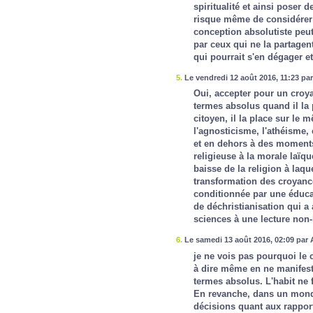
spiritualité et ainsi poser 
risque même de considérer q
conception absolutiste pe
par ceux qui ne la partagen
qui pourrait s'en dégager et
5.
Le vendredi 12 août 2016, 11:23 pa
Oui, accepter pour un croyan
termes absolus quand il la p
citoyen, il la place sur le 
l'agnosticisme, l'athéisme, 
et en dehors à des moments 
religieuse à la morale laïqu
baisse de la religion à laque
transformation des croyance
conditionnée par une éducat
de déchristianisation qui a
sciences à une lecture non-l
6.
Le samedi 13 août 2016, 02:09 par 
je ne vois pas pourquoi le 
à dire même en ne manifest
termes absolus. L'habit ne f
En revanche, dans un monde
décisions quant aux rapports