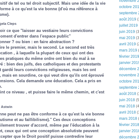
novembre 
itif de tel ou tel droit subjectif. Mais une idée de la vie
octobre 20
orme à ce qu'est la vie bonne (d'où ma référence à
septembre 
isme).
août 2019
(
gela Cleps
juillet 2019
ir ce que "laisser au vestiaire leurs convictions
juin 2019
(3
oment d'entrer dans l'espace public"
mai 2019
(3
donner ? ou bien : en faire abstraction ?
avril 2019
(
dire le premier, mais le second. Le second est très
mars 2019
(
ucation , à laquelle la plupart de ceux qui ont des
février 201
 des pratiques du même ordre ont bien du mal à se
janvier 201
vé : bien des juifs, des catholiques et des protestants
décembre 
 gardé leurs convictions religieuses, mais les ont
novembre 
, mais en sourdine, ce qui veut dire qu'ils ont éprouvé
ensions. Cela demande une éducation. Cela a pris en
octobre 20
e.
septembre 
eint ce niveau , et puisse faire le même chemin, et c'est
août 2018
(
juin 2018
(5
mai 2018
(4
r Astwin
avril 2018
(
nne peut ne pas être conforme à ce qu'est la vie bonne
mars 2018
(
lutisme et au faillibilisme)." Ces deux conceptions
février 201
icilement trouver d'accord, même par l'éducation à la
ffet, ceux qui ont une conception absolutiste peuvent
janvier 201
cepter que le Droit positif puisse contredire leur
décembre 