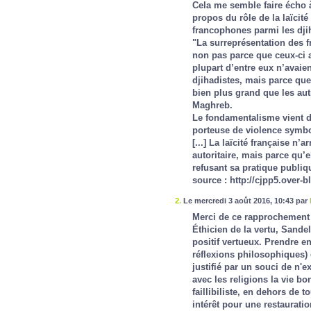
Cela me semble faire écho à
propos du rôle de la laïcité
francophones parmi les djih
"La surreprésentation des f
non pas parce que ceux-ci au
plupart d’entre eux n’avaie
djihadistes, mais parce qu
bien plus grand que les au
Maghreb.
Le fondamentalisme vient d’
porteuse de violence symbol
[...] La laïcité française n
autoritaire, mais parce qu’e
refusant sa pratique publiq
source :
http://cjpp5.over-b
2.
Le mercredi 3 août 2016, 10:43 par
Merci de ce rapprochement 
Éthicien de la vertu, Sandel
positif vertueux. Prendre e
réflexions philosophiques)
justifié par un souci de n'e
avec les religions la vie b
faillibiliste, en dehors de 
intérêt pour une restauration