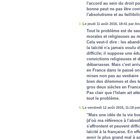
l'accord au sein du droit pos
bonne peut ne pas être conf
l'absolutisme et au faillibil
3.
Le jeudi 11 août 2016, 18:41 par An
Tout le problème est de savo
morales et religieuses au m
Cela veut-il dire : les aban
la laïcité n'a jamais voulu 
difficile; il suppose une éd
convictions religieuses et
débarrasser. Mais c'est arri
en France dans le passé ont
mises non pas au vestiaire 
bien des dilemmes et des t
gros deux siècles en Franc
Pas clair que l'Islam ait att
tout le problème.
4.
Le vendredi 12 août 2016, 11:18 pa
"Mais une idée de la vie bo
(d'où ma référence à l'abso
s'affrontent et peuvent diff
laïcité à la française. En e
avoir le plus grand mal à ac