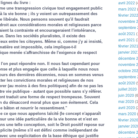
lignes du livre :
avril 2022
(
me une transgression civique tout engagement public
mars 2022
(
 à la vie bonne ; ils y voient un outrepassement des
février 202
ue libérale. Nous pensons souvent qu'il faudrait
novembre 
e droit aux considérations morales et religieuses parce
septembre 
ient la contrainte et encourageraient l'intolérance,
août 2021
(
e. Dans les sociétés pluralistes, il existe des
avril 2021
(
eux entre les citoyens. Même si, comme j'y ai insisté,
février 202
 matière est impossible, cela implique-t-il
ique menée s'affranchisse de l'exigence de respect
janvier 202
décembre 
n l'on peut répondre non. Il nous faut cependant pour
novembre 
ense et plus engagée que celle à laquelle nous nous
octobre 20
urs des dernières décennies, nous en sommes venus
septembre 
ter les convictions morales et religieuses de nos
août 2020
(
rer (au moins à des fins politiques) afin de ne pas les
juillet 2020
re vie publique - autant que possible sans s'y référer.
juin 2020
(6
ment traduit une forme de respect trompeuse. Souvent
mai 2020
(1
on du désaccord moral plus que son évitement. Cela
e bâton et nourrir le ressentiment."
avril 2020
(
ue ce que nous appelons laïcité (le concept n'apparaît
mars 2020
ur une idée particulière de la vie bonne et n'est en
février 202
s une telle conception, soit le Droit positif repose sur
janvier 202
plicite (même s'il est défini comme indépendant de
décembre 
r avec une explicitation de la base éthique qui justifie