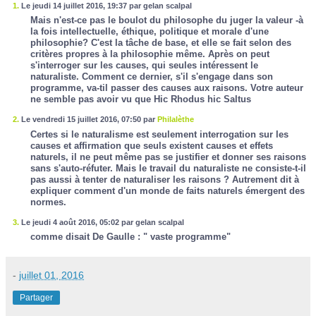
1.
Le jeudi 14 juillet 2016, 19:37 par gelan scalpal
Mais n'est-ce pas le boulot du philosophe du juger la valeur -à
la fois intellectuelle, éthique, politique et morale d'une
philosophie? C'est la tâche de base, et elle se fait selon des
critères propres à la philosophie même. Après on peut
s'interroger sur les causes, qui seules intéressent le
naturaliste. Comment ce dernier, s'il s'engage dans son
programme, va-til passer des causes aux raisons. Votre auteur
ne semble pas avoir vu que Hic Rhodus hic Saltus
2.
Le vendredi 15 juillet 2016, 07:50 par
Philalèthe
Certes si le naturalisme est seulement interrogation sur les
causes et affirmation que seuls existent causes et effets
naturels, il ne peut même pas se justifier et donner ses raisons
sans s'auto-réfuter. Mais le travail du naturaliste ne consiste-t-il
pas aussi à tenter de naturaliser les raisons ? Autrement dit à
expliquer comment d'un monde de faits naturels émergent des
normes.
3.
Le jeudi 4 août 2016, 05:02 par gelan scalpal
comme disait De Gaulle : " vaste programme"
-
juillet 01, 2016
Partager