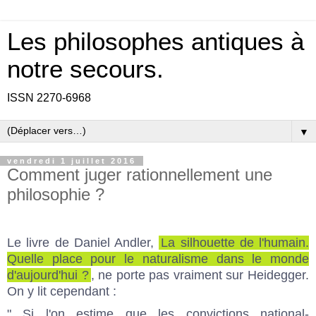
Les philosophes antiques à
notre secours.
ISSN 2270-6968
▼
vendredi 1 juillet 2016
Comment juger rationnellement une
philosophie ?
Le livre de Daniel Andler,
La silhouette de l'humain.
Quelle place pour le naturalisme dans le monde
d'aujourd'hui ?
, ne porte pas vraiment sur Heidegger.
On y lit cependant :
" Si l'on estime que les convictions national-