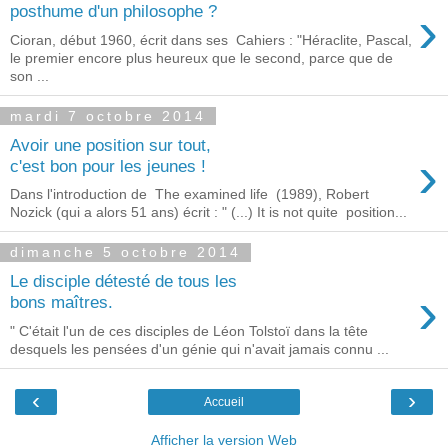
›
posthume d'un philosophe ?
Cioran, début 1960, écrit dans ses Cahiers : "Héraclite, Pascal,
le premier encore plus heureux que le second, parce que de
son ...
mardi 7 octobre 2014
Avoir une position sur tout,
›
c'est bon pour les jeunes !
Dans l'introduction de The examined life (1989), Robert
Nozick (qui a alors 51 ans) écrit : " (...) It is not quite position...
dimanche 5 octobre 2014
Le disciple détesté de tous les
›
bons maîtres.
" C'était l'un de ces disciples de Léon Tolstoï dans la tête
desquels les pensées d'un génie qui n'avait jamais connu ...
‹
›
Accueil
Afficher la version Web