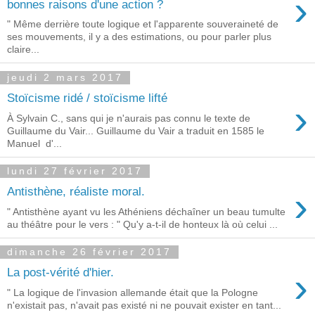
›
bonnes raisons d'une action ?
" Même derrière toute logique et l'apparente souveraineté de
ses mouvements, il y a des estimations, ou pour parler plus
claire...
jeudi 2 mars 2017
Stoïcisme ridé / stoïcisme lifté
›
À Sylvain C., sans qui je n'aurais pas connu le texte de
Guillaume du Vair... Guillaume du Vair a traduit en 1585 le
Manuel d'...
lundi 27 février 2017
›
Antisthène, réaliste moral.
" Antisthène ayant vu les Athéniens déchaîner un beau tumulte
au théâtre pour le vers : " Qu'y a-t-il de honteux là où celui ...
dimanche 26 février 2017
›
La post-vérité d'hier.
" La logique de l'invasion allemande était que la Pologne
n'existait pas, n'avait pas existé ni ne pouvait exister en tant...