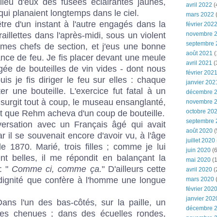
lieu d'eux des fusées éclairantes jaunes,
avril 2022
(
ui planaient longtemps dans le ciel.
mars 2022
(
e d'un instant à l'autre engagés dans la
février 202
traillettes dans l'après-midi, sous un violent
novembre 
septembre 
 mes chefs de section, et j'eus une bonne
août 2021
(
nce de feu. Je fis placer devant une meule
avril 2021
(
gée de bouteilles de vin vides - dont nous
février 202
s je fis diriger le feu sur elles : chaque
janvier 202
ter une bouteille. L'exercice fut fatal à un
décembre 
i surgit tout à coup, le museau ensanglanté,
novembre 
octobre 20
et que Rehm acheva d'un coup de bouteille.
septembre 
ersation avec un Français âgé qui avait
août 2020
(
ar il se souvenait encore d'avoir vu, à l'âge
juillet 2020
e 1870. Marié, trois filles ; comme je lui
juin 2020
(6
nt belles, il me répondit en balançant la
mai 2020
(1
: "
Comme ci, comme ça.
" D'ailleurs cette
avril 2020
(
dignité que confère à l'homme une longue
mars 2020
février 202
janvier 202
Dans l'un des bas-côtés, sur la paille, un
décembre 
mes chenues ; dans des écuelles rondes,