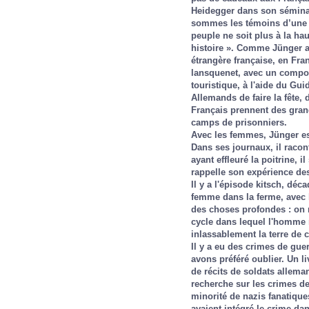
Heidegger dans son séminai
sommes les témoins d’une lo
peuple ne soit plus à la ha
histoire ». Comme Jünger a
étrangère française, en Fran
lansquenet, avec un comport
touristique, à l'aide du Gu
Allemands de faire la fête, d
Français prennent des grand
camps de prisonniers.
Avec les femmes, Jünger est
Dans ses journaux, il racon
ayant effleuré la poitrine, i
rappelle son expérience de
Il y a l'épisode kitsch, déc
femme dans la ferme, avec 
des choses profondes : on r
cycle dans lequel l'homme r
inlassablement la terre de
Il y a eu des crimes de gu
avons préféré oublier. Un li
de récits de soldats allema
recherche sur les crimes d
minorité de nazis fanatique
avaient intégré le crime dan