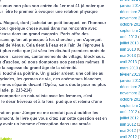
)
e vous non plus son entrée du 1er mai 41 (à noter que
janvier 201
ur être le premier à évoquer une relation physique
décembre 
novembre 
es. Muguet, dont j'achetai un petit bouquet, en l'honneur
octobre 20
n pour quelque chose aussi dans ma rencontre avec
septembre 
deuse dans un grand magasin. Paris offre des
août 2013
(
sans qu'on ait presque à les chercher ; on s'aperçoit
juillet 2013
el de Vénus. Cela tient à l'eau et à l'air. Je l'éprouve à
juin 2013
(6
 plus nette que j'ai vécu les dix-huit premiers mois de
mai 2013
(1
sion : casernes, cantonnements de village, blockhaus.
es d'ascèse, où nous domptons nos pensées mêmes, il
avril 2013
(
 la sagesse du grand âge de la sérénité.
mars 2013
(
ai touché sa poitrine. Un glacier ardent, une colline au
février 201
yriades, les germes de vie, des anémomes blanches,
janvier 201
sommes séparés devant l'Opéra, sans doute pour ne plus
décembre 
iade, p. 213-214)
novembre 
 comporter en naturaliste avec les femmes, c'est
octobre 20
 désir fiévreux et à la fois pudique et retenu d'une
septembre 
août 2012
(
ration pour Jünger ne me conduit pas à oublier les
macht, le livre que vous citez sur cette question est en
juillet 2012
ut y avoir un homme d'exception dans une armée
juin 2012
(1
mai 2012
(7
avril 2012
(
ilalèthe