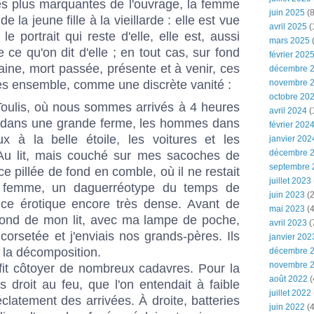
es plus marquantes de l'ouvrage, la femme
juin 2025
(8
e la jeune fille à la vieillarde : elle est vue
avril 2025
(
e portrait qui reste d'elle, elle est, aussi
mars 2025
(
 ce qu'on dit d'elle ; en tout cas, sur fond
février 202
ine, mort passée, présente et à venir, ces
décembre 
s ensemble, comme une discrète vanité :
novembre 
octobre 20
Toulis, où nous sommes arrivés à 4 heures
avril 2024
(
 dans une grande ferme, les hommes dans
février 202
x à la belle étoile, les voitures et les
janvier 202
décembre 
 Au lit, mais couché sur mes sacoches de
septembre 
ce pillée de fond en comble, où il ne restait
juillet 2023
e femme, un daguerréotype du temps de
juin 2023
(2
nce érotique encore très dense. Avant de
mai 2023
(4
u fond de mon lit, avec ma lampe de poche,
avril 2023
(
corsetée et j'enviais nos grands-pères. Ils
janvier 202
e la décomposition.
décembre 
novembre 
fit côtoyer de nombreux cadavres. Pour la
août 2022
(
s droit au feu, que l'on entendait à faible
juillet 2022
éclatement des arrivées. À droite, batteries
juin 2022
(4