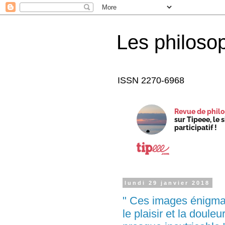
Les philoso
ISSN 2270-6968
Revue de philo
sur Tipeee, le 
participatif !
lundi 29 janvier 2018
" Ces images énigmat
le plaisir et la doule