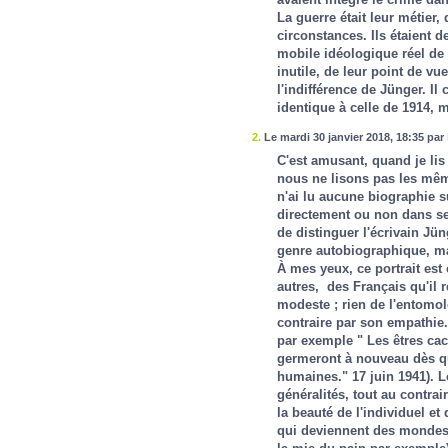
La guerre était leur métier,
circonstances. Ils étaient d
mobile idéologique réel de 
inutile, de leur point de vu
l'indifférence de Jünger. Il
identique à celle de 1914, m
2.
Le mardi 30 janvier 2018, 18:35 par
C'est amusant, quand je lis
nous ne lisons pas les même
n'ai lu aucune biographie su
directement ou non dans ses
de distinguer l'écrivain Jü
genre autobiographique, mai
À mes yeux, ce portrait est
autres, des Français qu'il 
modeste ; rien de l'entomol
contraire par son empathie. 
par exemple " Les êtres ca
germeront à nouveau dès qu
humaines." 17 juin 1941). L
généralités, tout au contrai
la beauté de l'individuel et
qui deviennent des mondes 