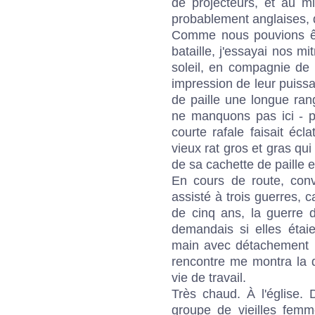
de projecteurs, et au mi
probablement anglaises, q
Comme nous pouvions êtr
bataille, j'essayai nos mi
soleil, en compagnie de
impression de leur puissa
de paille une longue ran
ne manquons pas ici - pui
courte rafale faisait écla
vieux rat gros et gras qu
de sa cachette de paille 
En cours de route, conv
assisté à trois guerres, c
de cinq ans, la guerre d
demandais si elles étaie
main avec détachement 
rencontre me montra la 
vie de travail.
Très chaud. À l'église. 
groupe de vieilles fem