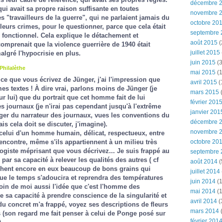
décembre 
 qui avait sa propre raison suffisante en toutes
novembre 
es "travailleurs de la guerre", qui ne parlaient jamais du
octobre 20
leurs crimes, pour le questionner, parce que cela était
septembre 
e fonctionnel. Cela explique le détachement et
août 2015
(
 comprenait que la violence guerrière de 1940 était
juillet 2015
algré l'hypocrisie en plus.
juin 2015
(3
Philalèthe
mai 2015
(1
 ce que vous écrivez de Jünger, j'ai l'impression que
avril 2015
(
s textes ! À dire vrai, parlons moins de Jünger (je
mars 2015
(
r lui) que du portrait que cet homme fait de lui
février 201
 journaux (je n'irai pas cependant jusqu'à l'extrême
janvier 201
nger du narrateur des journaux, vues les conventions du
décembre 
s cela doit se discuter, j'imagine).
novembre 
 celui d'un homme humain, délicat, respectueux, entre
rencontre, même s'ils appartiennent à un milieu très
octobre 20
ogiste méprisant que vous décrivez... Je suis frappé au
septembre 
par sa capacité à relever les qualités des autres ( cf
août 2014
(
chent encore en eux beaucoup de bons grains qui
juillet 2014
e le temps s'adoucira et reprendra des températures
juin 2014
(1
oin de moi aussi l'idée que c'est l'homme des
mai 2014
(1
re sa capacité à prendre conscience de la singularité et
avril 2014
(
 du concret m'a frappé, voyez ses descriptions de fleurs
mars 2014
(son regard me fait penser à celui de Ponge posé sur
février 201