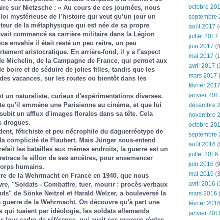
octobre 20
re sur Nietzsche : « Au cours de ces journées, nous
i mystérieuse de l’histoire qui veut qu’un jour un
septembre 
uteur de la métaphysique qui est née de sa propre
août 2017
(
vait commencé sa carrière militaire dans la Légion
juillet 2017
ce envahie il était resté un peu reître, un peu
juin 2017
(4
ement aristocratique. En arrière-fond, il y a l'aspect
mai 2017
(1
ide Michelin, de la Campagne de France, qui permet aux
avril 2017
(
e boire et de séduire de jolies filles, tandis que les
mars 2017
(
es vacances, sur les routes ou bientôt dans les
février 201
janvier 201
 un naturaliste, curieux d'expérimentations diverses.
te qu'il emmène une Parisienne au cinéma, et que lui
décembre 
l subit un afflux d'images florales dans sa tête. Cela
novembre 
s drogues.
octobre 20
adent, fétichiste et peu nécrophile du daguerréotype de
septembre 
la complicité de Flaubert. Mais Jünger sous-entend
août 2016
(
efait les batailles aux mêmes endroits, la guerre est un
juillet 2016
etrace le sillon de ses ancêtres, pour ensemencer
juin 2016
(9
 corps humains.
mai 2016
(3
erre de la Wehrmacht en France en 1940, que nous
avril 2016
(
vre, "Soldats - Combattre, tuer, mourir : procès-verbaux
nds" de Sönke Neitzel et Harald Welzer, a bouleversé la
mars 2016
(
e guerre de la Wehrmacht. On découvre qu'à part une
février 201
s qui tuaient par idéologie, les soldats allemands
janvier 201
s leur cadre de référence, qui avait ses propres règles.