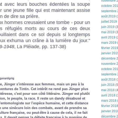
novembre 
nt avec leurs bouches édentées la soupe
octobre 20
r une jeune fille qui est maintenant assise
septembre 
n de dire sa prière.
août 2019
(
eux hommes creusaient une tombe - pour un
juillet 2019
juin 2019
(3
 des réfugiés morts au cours de ces deux
mai 2019
(3
ouillaient dans ce sol depuis si longtemps
avril 2019
(
eux exhuma un crâne à la lumière du jour."
mars 2019
(
39-1948
, La Pléiade, pp. 137-38)
février 201
janvier 201
décembre 
novembre 
octobre 20
septembre 
 gerardgrig
août 2018
(
e, Jünger s'intéresse aux femmes, mais un peu à la
juin 2018
(5
entures de Tintin. Cet intérêt ne rend pas Jünger plus
mai 2018
(4
ntéresse, c'est pour son côté littéraire. Jünger est plutôt
avril 2018
(
tion, le peuple, la race. Il reste un dandy désabusé et
mars 2018
(
'entomologiste sur l'espèce humaine, et cette distance
février 201
upe une sinécure loin des combats, avant de prendre sa
janvier 201
ulture française, ou peut-être à cause de cela, il ne fait
décembre 
 Il devait penser la défaite française à la manière de