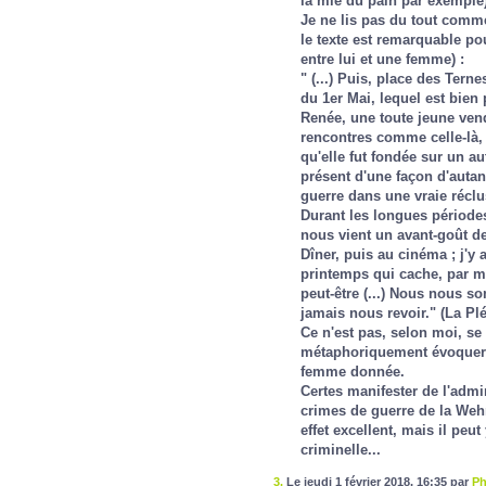
la mie du pain par exemple
Je ne lis pas du tout comm
le texte est remarquable po
entre lui et une femme) :
" (...) Puis, place des Tern
du 1er Mai, lequel est bie
Renée, une toute jeune ven
rencontres comme celle-là, 
qu'elle fut fondée sur un aut
présent d'une façon d'autant
guerre dans une vraie réclu
Durant les longues périod
nous vient un avant-goût de
Dîner, puis au cinéma ; j'y 
printemps qui cache, par m
peut-être (...) Nous nous 
jamais nous revoir." (La Plé
Ce n'est pas, selon moi, se
métaphoriquement évoquer le
femme donnée.
Certes manifester de l'admi
crimes de guerre de la Wehr
effet excellent, mais il pe
criminelle...
3.
Le jeudi 1 février 2018, 16:35 par
Ph