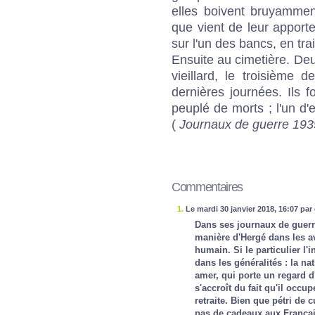
elles boivent bruyamme
que vient de leur apporte
sur l'un des bancs, en trai
Ensuite au cimetière. D
vieillard, le troisième
dernières journées. Ils f
peuplé de morts ; l'un d'
(
Journaux de guerre 19
Commentaires
1.
Le mardi 30 janvier 2018, 16:07 par
Dans ses journaux de guerr
manière d'Hergé dans les av
humain. Si le particulier l'i
dans les généralités : la na
amer, qui porte un regard d
s'accroît du fait qu'il occ
retraite. Bien que pétri de c
pas de cadeaux aux Français.