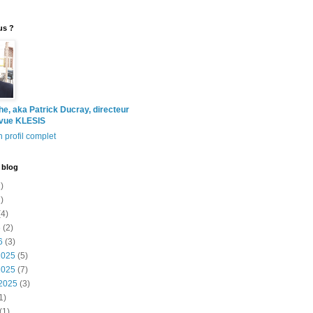
us ?
the, aka Patrick Ducray, directeur
evue KLESIS
 profil complet
 blog
)
)
4)
6
(2)
6
(3)
2025
(5)
2025
(7)
2025
(3)
1)
(1)