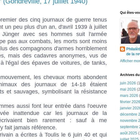
 (Gondreville, 17 juillet 1940)
Qui êtes-vo
premier des cinq journaux de guerre tenus
 un peu plus d'un an, d'avril 1939 à juillet
r Jünger avec ses hommes suit l'armée
ipe pas aux combats, les morts sont moins
 plus des compagnons d'armes horriblement
Philalè
de la r
rès, mais des cadavres anonymes, vus de
Afficher mon
 à l'égal des épaves de voitures, de tanks,
Archives du
e mouvement, les chevaux morts abondent
juin 2026
(1
nimaux des journaux de 14-18 étaient
mai 2026
(2
ts et sauvages, symbolisant la résistance
mars 2026
(
février 202
mmes aussi font leur entrée dans l'oeuvre
janvier 202
rivée inattendue car les journaux de la
décembre 
écrivaient bien rarement : sauf à me
novembre 
y fait jamais référence.
septembre 
août 2025
(
ivain a écrites à Toulis le 6 juin 40 et qui
juillet 2025