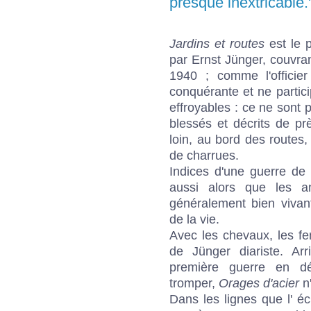
presque inextricable."
Jardins et routes
est le 
par Ernst Jünger, couvrant
1940 ; comme l'officie
conquérante et ne partic
effroyables : ce ne sont
blessés et décrits de p
loin, au bord des routes,
de charrues.
Indices d'une guerre d
aussi alors que les a
généralement bien vivan
de la vie.
Avec les chevaux, les fe
de Jünger diariste. Ar
première guerre en d
tromper,
Orages d'acier
n'
Dans les lignes que l' écr