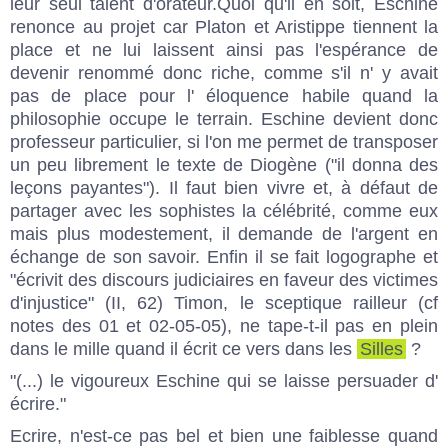
leur seul talent d'orateur.Quoi qu'il en soit, Eschine
renonce au projet car Platon et Aristippe tiennent la
place et ne lui laissent ainsi pas l'espérance de
devenir renommé donc riche, comme s'il n' y avait
pas de place pour l' éloquence habile quand la
philosophie occupe le terrain. Eschine devient donc
professeur particulier, si l'on me permet de transposer
un peu librement le texte de Diogène ("il donna des
leçons payantes"). Il faut bien vivre et, à défaut de
partager avec les sophistes la célébrité, comme eux
mais plus modestement, il demande de l'argent en
échange de son savoir. Enfin il se fait logographe et
"écrivit des discours judiciaires en faveur des victimes
d'injustice" (II, 62) Timon, le sceptique railleur (cf
notes des 01 et 02-05-05), ne tape-t-il pas en plein
dans le mille quand il écrit ce vers dans les
Silles
?
"(...) le vigoureux Eschine qui se laisse persuader d'
écrire."
Ecrire, n'est-ce pas bel et bien une faiblesse quand