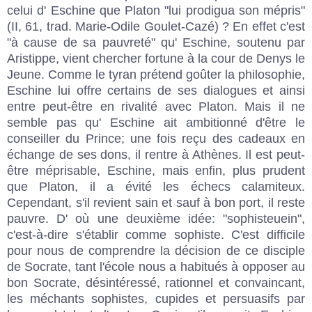
celui d' Eschine que Platon "lui prodigua son mépris"
(II, 61, trad. Marie-Odile Goulet-Cazé) ? En effet c'est
"à cause de sa pauvreté" qu' Eschine, soutenu par
Aristippe, vient chercher fortune à la cour de Denys le
Jeune. Comme le tyran prétend goûter la philosophie,
Eschine lui offre certains de ses dialogues et ainsi
entre peut-être en rivalité avec Platon. Mais il ne
semble pas qu' Eschine ait ambitionné d'être le
conseiller du Prince; une fois reçu des cadeaux en
échange de ses dons, il rentre à Athènes. Il est peut-
être méprisable, Eschine, mais enfin, plus prudent
que Platon, il a évité les échecs calamiteux.
Cependant, s'il revient sain et sauf à bon port, il reste
pauvre. D' où une deuxième idée: "sophisteuein",
c'est-à-dire s'établir comme sophiste. C'est difficile
pour nous de comprendre la décision de ce disciple
de Socrate, tant l'école nous a habitués à opposer au
bon Socrate, désintéressé, rationnel et convaincant,
les méchants sophistes, cupides et persuasifs par