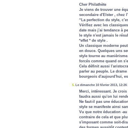
Cher Philathète
Je viens de trouver une équi
secondaire d'Elster , chez 
“La perfection du style, c’es
Vérifiez avec les classiques
date mais j'ai tendance à pe
le style n'est jamais le rés
*effet * de style .
Un classique moderne peut ex
en douce. Quelques uns seul
style tourne au manièrisme.
forcés comme quand on s'eff
Cela définit aussi l'aristocr
parler au peuple. Le drame
bourgeois d'aujourd'hui, est
5.
Le dimanche 10 février 2013, 12:26 
Merci, intéressant. Je crois 
faudra aussi qu'on lui rende
Ne faut-il pas une éducatio
style se manifeste ainsi san
Vu que notre éducation -au 
contraire de cela et que pl
s'imposant comme soit-disa
des formes aussitôt contest