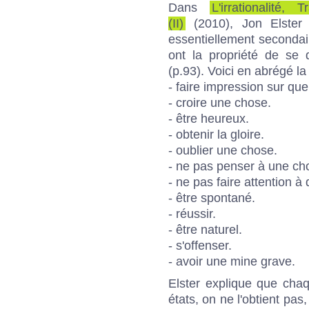
Dans
L'irrationalité
(II)
(2010), Jon Elster 
essentiellement secondai
ont la propriété de se 
(p.93). Voici en abrégé la l
- faire impression sur que
- croire une chose.
- être heureux.
- obtenir la gloire.
- oublier une chose.
- ne pas penser à une ch
- ne pas faire attention à
- être spontané.
- réussir.
- être naturel.
- s'offenser.
- avoir une mine grave.
Elster explique que cha
états, on ne l'obtient pas