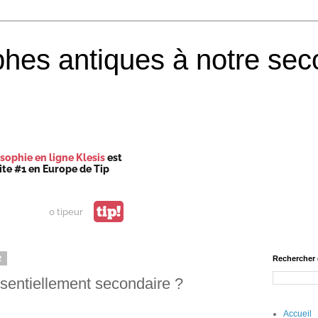
phes antiques à notre sec
sophie en ligne Klesis
est
site #1 en Europe de Tip
tip!
0 tipeur
2
Rechercher 
essentiellement secondaire ?
Accueil