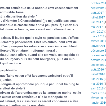
octobre 20
valent esthétique de la notion d'effet essentiellement
septembre 
l'admirable Taine
août 2017
(
t la disparition du style.”
juillet 2017
 , d'Homère à Chateaubriand ( je ne justifie pas cette
juin 2017
(4
nser que le classicisme finit à peu près là) : chez eux
mai 2017
(1
ultat d'une recherche, mais vient naturellement sans
avril 2017
(
mars 2017
(
ister. Il faudra que le style ne paraisse pas, s'efface
février 201
ement y parviennent. Chez les autres , tout effet de
janvier 201
 C'est pourquoi les retours au classicisme semblent
orce d'être naturel , rationnel, moral .
décembre 
atie,qui sans effort, quand elle est vraie, est capable de
novembre 
 du bourgeois,puis du petit bourgeois, puis du mini
octobre 20
 qu'il se force.
septembre 
août 2016
(
par philalèthe
juillet 2016
que Taine est en effet largement caricaturé et qu'il
juin 2016
(9
 justice.
mai 2016
(3
n longue et approfondie pour que par un tel training le
s effort de style ?
avril 2016
(
niveau de l'apprentissage de la langue au moins- est le
mars 2016
(
us aucun canon esthétique n' a le monopole en
février 201
nt naturel, les classicismes seront condamnés à être
janvier 201
ées et hantées par la nostalgie.