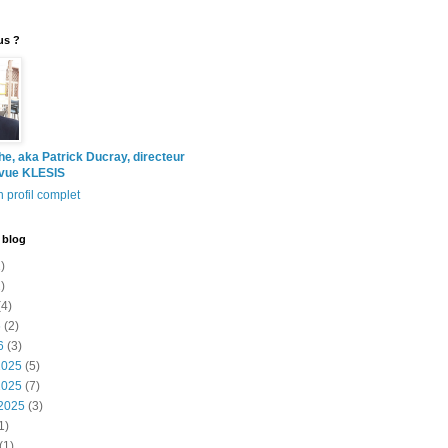
us ?
the, aka Patrick Ducray, directeur
evue KLESIS
 profil complet
 blog
)
)
4)
6
(2)
6
(3)
2025
(5)
2025
(7)
2025
(3)
1)
(1)