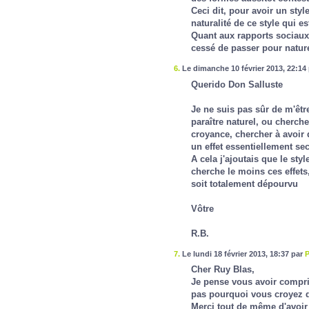
Ceci dit, pour avoir un style 
naturalité de ce style qui es
Quant aux rapports sociaux,
cessé de passer pour nature
6.
Le dimanche 10 février 2013, 22:14
Querido Don Salluste
Je ne suis pas sûr de m'êt
paraître naturel, ou chercher
croyance, chercher à avoir d
un effet essentiellement se
A cela j'ajoutais que le styl
cherche le moins ces effets, 
soit totalement dépourvu
Vôtre
R.B.
7.
Le lundi 18 février 2013, 18:37 par
P
Cher Ruy Blas,
Je pense vous avoir compr
pas pourquoi vous croyez q
Merci tout de même d'avoir 