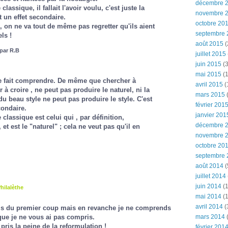
décembre 
classique, il fallait l'avoir voulu, c'est juste la
novembre 
t un effet secondaire.
octobre 20
 on ne va tout de même pas regretter qu'ils aient
septembre 
ls !
août 2015
(
 par R.B
juillet 2015
juin 2015
(3
mai 2015
(1
re fait comprendre. De même que chercher à
avril 2015
(
 à croire , ne peut pas produire le naturel, ni la
mars 2015
(
u beau style ne peut pas produire le style. C'est
février 201
condaire.
janvier 201
e classique est celui qui , par définition,
décembre 
et est le "naturel" ; cela ne veut pas qu'il en
novembre 
octobre 20
septembre 
août 2014
(
juillet 2014
juin 2014
(1
hilalèthe
mai 2014
(1
avril 2014
(
is du premier coup mais en revanche je ne comprends
mars 2014
ue je ne vous ai pas compris.
pris la peine de la reformulation !
février 201