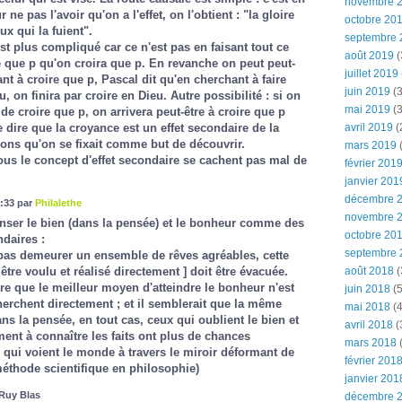
novembre 
r ne pas l'avoir qu'on a l'effet, on l'obtient : "la gloire
octobre 20
ux qui la fuient".
septembre 
st plus compliqué car ce n'est pas en faisant tout ce
août 2019
(
re que p qu'on croira que p. En revanche on peut peut-
juillet 2019
nt à croire que p, Pascal dit qu'en cherchant à faire
juin 2019
(3
 on finira par croire en Dieu. Autre possibilité : si on
mai 2019
(3
e croire que p, on arrivera peut-être à croire que p
 dire que la croyance est un effet secondaire de la
avril 2019
(
ons qu'on se fixait comme but de découvrir.
mars 2019
(
ous le concept d'effet secondaire se cachent pas mal de
février 201
janvier 201
décembre 
:33 par
Philalethe
novembre 
enser le bien (dans la pensée) et le bonheur comme des
octobre 20
ndaires :
septembre 
 pas demeurer un ensemble de rêves agréables, cette
août 2018
(
être voulu et réalisé directement ] doit être évacuée.
e que le meilleur moyen d'atteindre le bonheur n'est
juin 2018
(5
herchent directement ; et il semblerait que la même
mai 2018
(4
ns la pensée, en tout cas, ceux qui oublient le bien et
avril 2018
(
ent à connaître les faits ont plus de chances
mars 2018
(
x qui voient le monde à travers le miroir déformant de
février 201
méthode scientifique en philosophie)
janvier 201
 Ruy Blas
décembre 