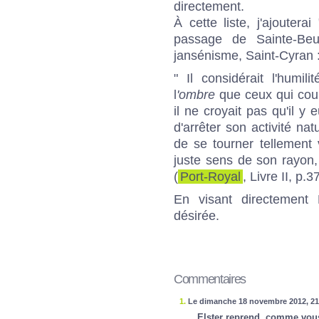
directement.
À cette liste, j'ajoute
passage de Sainte-Be
jansénisme, Saint-Cyran 
" Il considérait l'humi
l
'ombre
que ceux qui coure
il ne croyait pas qu'il y
d'arrêter son activité na
de se tourner tellement v
juste sens de son rayon,
(
Port-Royal
, Livre II, p.
En visant directement D
désirée.
Commentaires
1.
Le dimanche 18 novembre 2012, 21
Elster reprend, comme vous