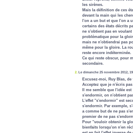
les sirènes.
Mais la définition de ces é
devant la main qui les cher
l'on a un but et que l'on a 
certains des états décrits p
ne s'obtient pas en voulant p
problématique pour la gloir
mais ne n'obtiendrai pas po
même pour la gloire. La ro
reste encore indéterminée.
Ce qui reste obscur, pour moi
secondaire.
2.
Le dimanche 25 novembre 2012, 19
Excusez-moi, Ruy Blas, de v
Acceptez que je n'écris pas 
Il me semble que l'idée est
s'endormir, on n'obtient pas
L'effet "s'endormir" est sec
s'endormir. Par exemple, s'
a comme but de ne pas s'en
premier de ne pas s'endorm
Pour "vouloir obtenir la glo
bienfaits lorsqu'on n'en réc
est en fait l'effet inverse d