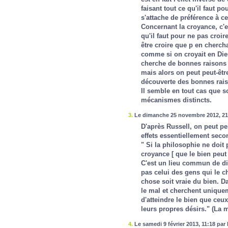
faisant tout ce qu'il faut pou
s'attache de préférence à ce
Concernant la croyance, c'e
qu'il faut pour ne pas croi
être croire que p en chercha
comme si on croyait en Dieu,
cherche de bonnes raisons d
mais alors on peut peut-être
découverte des bonnes rais
Il semble en tout cas que s
mécanismes distincts.
3.
Le dimanche 25 novembre 2012, 21
D'après Russell, on peut p
effets essentiellement seco
" Si la philosophie ne doit
croyance [ que le bien peut 
C'est un lieu commun de dir
pas celui des gens qui le c
chose soit vraie du bien. Da
le mal et cherchent uniquem
d'atteindre le bien que ceu
leurs propres désirs." (La 
4.
Le samedi 9 février 2013, 11:18 par