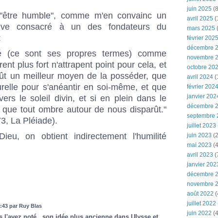
juin 2025
(8
rai "être humble", comme m'en convainc un
avril 2025
(
uve consacré à un des fondateurs du
mars 2025
(
:
février 202
décembre 
lité (ce sont ses propres termes) comme
novembre 
nt plus fort n'attrapent point pour cela, et
octobre 20
 eût un meilleur moyen de la posséder, que
avril 2024
(
turelle pour s'anéantir en soi-même, et que
février 202
janvier 202
ers le soleil divin, et si en plein dans le
décembre 
 que tout ombre autour de nous disparût."
septembre 
373, La Pléiade).
juillet 2023
ieu, on obtient indirectement l'humilité
juin 2023
(2
mai 2023
(4
avril 2023
(
janvier 202
décembre 
novembre 
août 2022
(
juillet 2022
:43 par Ruy Blas
juin 2022
(4
 l'avez noté , son idée plus ancienne dans Ulysse et