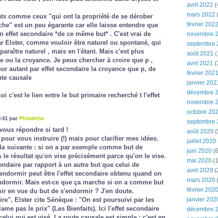
avril 2022
(
mars 2022
(
tats comme ceux "qui ont la propriété de se dérober
février 202
che" est un peu égarante car elle laisse entendre que
un effet secondaire *de ce même but* . C'est vrai de
novembre 
ar Elster, comme vouloir être naturel ou spontané, qui
septembre 
araître naturel , mais en l'étant. Mais c'est plus
août 2021
(
e ou la croyance. Je peux chercher à croire que p ,
avril 2021
(
ur autant par effet secondaire la croyance que p, de
février 202
ute causale
janvier 202
décembre 
 c'est le lien entre le but primaire recherché t l'effet
novembre 
octobre 20
:41 par
Philalethe
septembre 
ous répondre si tard !
août 2020
(
pour vous instruire (!) mais pour clarifier mes idées.
juillet 2020
 la suivante : si on a par exemple comme but de
juin 2020
(6
 le résultat qu'on vise précisément parce qu'on le vise.
mai 2020
(1
ondaire par rapport à un autre but que celui de
avril 2020
(
endormir peut être l'effet secondaire obtenu quand on
mars 2020
dormir. Mais est-ce que ça marche si on a comme but
février 202
ir en vue du but de s'endormir ? J'en doute.
ire", Elster cite Sénèque : "On est poursuivi par les
janvier 202
lame pas le prix" (
Les Bienfaits
). Ici l'effet secondaire
décembre 
e celui qui est visé. La route causale est simple : c'est en