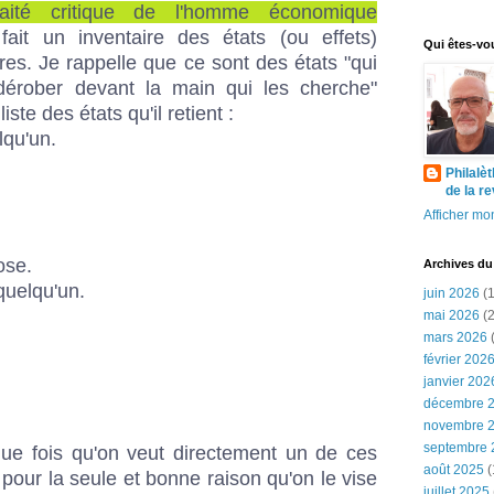
, Traité critique de l'homme économique
fait un inventaire des
états (ou effets)
Qui êtes-vo
res
. Je rappelle que ce sont des états "qui
dérober devant la main qui les cherche"
iste des états qu'il retient :
lqu'un.
Philalè
de la r
Afficher mon
ose.
Archives du
 quelqu'un.
juin 2026
(1
mai 2026
(2
mars 2026
(
février 202
janvier 202
décembre 
novembre 
septembre 
que fois qu'on veut directement un de ces
août 2025
(
, pour la seule et bonne raison qu'on le vise
juillet 2025