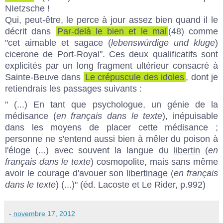
NIetzsche !
Qui, peut-être, le perce à jour assez bien quand il le
décrit dans
Par-delà le bien et le mal
(48) comme
"cet aimable et sagace (
lebenswürdige und kluge
)
cicerone de Port-Royal". Ces deux qualificatifs sont
explicités par un long fragment ultérieur consacré à
Sainte-Beuve dans
Le crépuscule des idoles
, dont je
retiendrais les passages suivants :
" (...) En tant que psychologue, un génie de la
médisance (
en français dans le texte
), inépuisable
dans les moyens de placer cette médisance ;
personne ne s'entend aussi bien à mêler du poison à
l'éloge (...) avec souvent la langue du
libertin
(
en
français dans le texte
) cosmopolite, mais sans même
avoir le courage d'avouer son
libertinage
(
en français
dans le texte
) (...)" (éd. Lacoste et Le Rider, p.992)
-
novembre 17, 2012