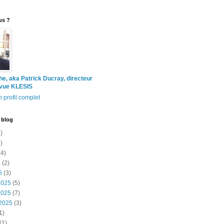
us ?
the, aka Patrick Ducray, directeur
evue KLESIS
 profil complet
 blog
)
)
4)
6
(2)
6
(3)
2025
(5)
2025
(7)
2025
(3)
1)
(1)