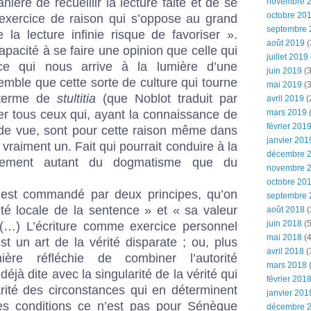
ière de recueillir la lecture faite et de se
novembre 
octobre 20
n exercice de raison qui s’oppose au grand
septembre 
la lecture infinie risque de favoriser ».
août 2019
(
capacité à se faire une opinion que celle qui
juillet 2019
ce qui nous arrive à la lumière d’une
juin 2019
(3
semble que cette sorte de culture qui tourne
mai 2019
(3
 terme de
stultitia
(que Noblot traduit par
avril 2019
(
er tous ceux qui, ayant la connaissance de
mars 2019
(
février 201
s de vue, sont pour cette raison même dans
janvier 201
 vraiment un. Fait qui pourrait conduire à la
décembre 
sement autant du dogmatisme que du
novembre 
octobre 20
 est commandé par deux principes, qu’on
septembre 
ité locale de la sentence » et « sa valeur
août 2018
(
juin 2018
(5
e (…) L’écriture comme exercice personnel
mai 2018
(4
est un art de la vérité disparate ; ou, plus
avril 2018
(
ère réfléchie de combiner l’autorité
mars 2018
(
déjà dite avec la singularité de la vérité qui
février 201
larité des circonstances qui en déterminent
janvier 201
es conditions ce n’est pas pour Sénèque
décembre 