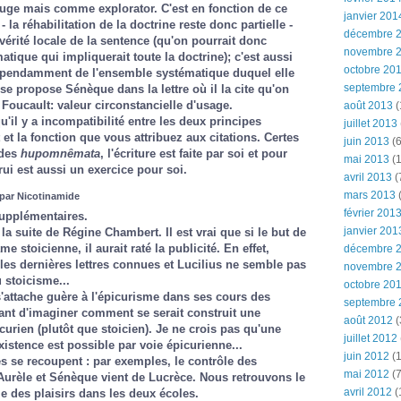
ge mais comme explorator. C'est en fonction de ce
janvier 201
- la réhabilitation de la doctrine reste donc partielle -
décembre 
vérité locale de la sentence (qu'on pourrait donc
novembre 
tique qui impliquerait toute la doctrine); c'est aussi
octobre 20
épendamment de l'ensemble systématique duquel elle
septembre 
e se propose Sénèque dans la lettre où il la cite qu'on
 Foucault: valeur circonstancielle d'usage.
août 2013
(
'il y a incompatibilité entre les deux principes
juillet 2013
et la fonction que vous attribuez aux citations. Certes
juin 2013
(6
 des
hupomnêmata
, l'écriture est faite par soi et pour
mai 2013
(1
rui est aussi un exercice pour soi.
avril 2013
(
mars 2013
(
par Nicotinamide
février 201
supplémentaires.
janvier 201
la suite de Régine Chambert. Il est vrai que si le but de
e stoicienne, il aurait raté la publicité. En effet,
décembre 
 les dernières lettres connues et Lucilius ne semble pas
novembre 
 stoicisme...
octobre 20
 s'attache guère à l'épicurisme dans ses cours des
septembre 
ssant d'imaginer comment se serait construit une
août 2012
(
urien (plutôt que stoicien). Je ne crois pas qu'une
juillet 2012
existence est possible par voie épicurienne...
juin 2012
(1
es se recoupent : par exemples, le contrôle des
mai 2012
(7
Aurèle et Sénèque vient de Lucrèce. Nous retrouvons le
avril 2012
(
e des plaisirs dans les deux écoles.