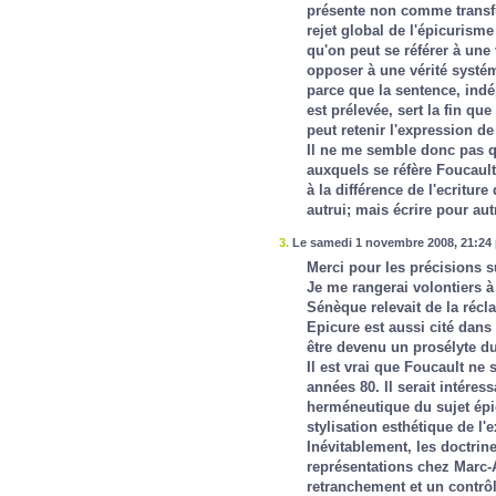
présente non comme transfu
rejet global de l'épicurisme 
qu'on peut se référer à une 
opposer à une vérité systéma
parce que la sentence, ind
est prélevée, sert la fin qu
peut retenir l'expression de
Il ne me semble donc pas qu
auxquels se réfère Foucault 
à la différence de l'ecriture
autrui; mais écrire pour aut
3.
Le samedi 1 novembre 2008, 21:24 
Merci pour les précisions 
Je me rangerai volontiers à 
Sénèque relevait de la réclam
Epicure est aussi cité dans
être devenu un prosélyte du
Il est vrai que Foucault ne
années 80. Il serait intére
herméneutique du sujet épic
stylisation esthétique de l'
Inévitablement, les doctrin
représentations chez Marc-
retranchement et un contrôl