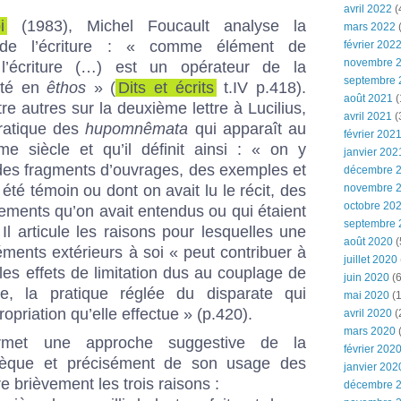
avril 2022
(
i
(1983), Michel Foucault analyse la
mars 2022
(
e l’écriture : « comme élément de
février 202
novembre 
 l’écriture (…) est un opérateur de la
septembre 
rité en
êthos
» (
Dits et écrits
t.IV p.418).
août 2021
(
re autres sur la deuxième lettre à Lucilius,
avril 2021
(
pratique des
hupomnêmata
qui apparaît au
février 202
 siècle et qu’il définit ainsi : « on y
janvier 202
 des fragments d’ouvrages, des exemples et
décembre 
été témoin ou dont on avait lu le récit, des
novembre 
octobre 20
ements qu’on avait entendus ou qui étaient
septembre 
. Il articule les raisons pour lesquelles une
août 2020
(
léments extérieurs à soi « peut contribuer à
juillet 2020
 les effets de limitation dus au couplage de
juin 2020
(6
ure, la pratique réglée du disparate qui
mai 2020
(1
ropriation qu’elle effectue » (p.420).
avril 2020
(
mars 2020
rmet une approche suggestive de la
février 202
èque et précisément de son usage des
janvier 202
re brièvement les trois raisons :
décembre 