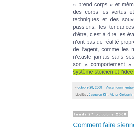
« prend corps » et même
des corps les vertus et
techniques et des souve
passions, les tendance
d’être, c’est-à-dire les 
n’ont pas de réalité propr
de l’agent, comme les 
n’existe jamais sans se
son « comportement » 
système stoïcien et l’idé
-
octobre 28, 2008
Aucun commentair
Libellés :
Jaegwon Kim
,
Victor Goldschm
lundi 27 octobre 2008
Comment faire sienne