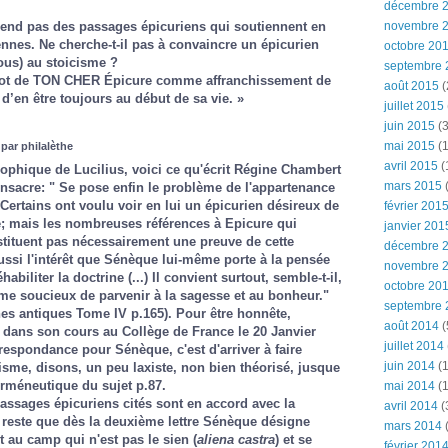
décembre 
novembre 
end pas des passages épicuriens qui soutiennent en
ennes. Ne cherche-t-il pas à convaincre un épicurien
octobre 20
sous) au stoicisme ?
septembre 
e mot de TON CHER Épicure comme affranchissement de
août 2015
(
ux d’en être toujours au début de sa vie. »
juillet 2015
juin 2015
(3
mai 2015
(1
par philalèthe
avril 2015
(
sophique de Lucilius, voici ce qu'écrit Régine Chambert
mars 2015
(
consacre: " Se pose enfin le problème de l'appartenance
Certains ont voulu voir en lui un épicurien désireux de
février 201
e; mais les nombreuses références à Epicure qui
janvier 201
nstituent pas nécessairement une preuve de cette
décembre 
aussi l'intérêt que Sénèque lui-même porte à la pensée
novembre 
abiliter la doctrine (...) Il convient surtout, semble-t-il,
octobre 20
me soucieux de parvenir à la sagesse et au bonheur."
septembre 
hes antiques
Tome IV p.165). Pour être honnête,
août 2014
(
dans son cours au Collège de France le 20 Janvier
juillet 2014
rrespondance pour Sénèque, c'est d'arriver à faire
juin 2014
(1
risme, disons, un peu laxiste, non bien théorisé, jusque
rméneutique du sujet
p.87.
mai 2014
(1
 passages épicuriens cités sont en accord avec la
avril 2014
(
l reste que dès la deuxième lettre Sénèque désigne
mars 2014
au camp qui n'est pas le sien (
aliena castra
) et se
février 201