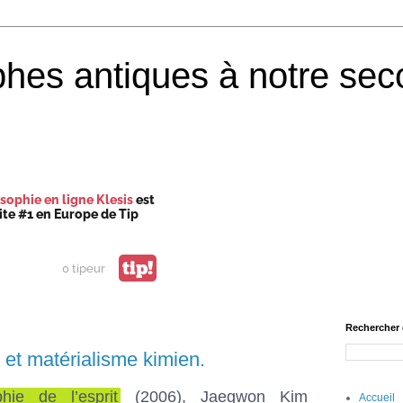
phes antiques à notre sec
sophie en ligne Klesis
est
site #1 en Europe de Tip
tip!
0 tipeur
Rechercher 
 et matérialisme kimien.
phie de l’esprit
(2006), Jaegwon Kim
Accueil