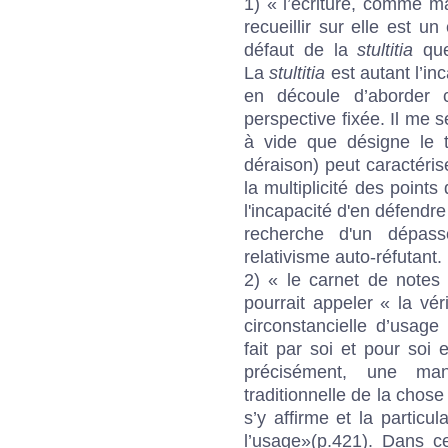
1) « l’écriture, comme man
recueillir sur elle est u
défaut de la
stultitia
que 
La
stultitia
est autant l’in
en découle d’aborder 
perspective fixée. Il me 
à vide que désigne le
déraison) peut caractéris
la multiplicité des point
l'incapacité d'en défendre
recherche d'un dépas
relativisme auto-réfutant.
2) « le carnet de notes
pourrait appeler « la vér
circonstancielle d’usag
fait par soi et pour soi 
précisément, une mani
traditionnelle de la chose 
s’y affirme et la particu
l’usage»(p.421). Dans c