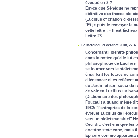
évoqué en 2 ?
Est-ce que Sénèque ne repr
définitive des thèses stoici
(Lucilius cf citation ci-des
"Et je puis te renvoyer l
cette lettre : « Il est fâche
Lettre 23
2.
Le mercredi 29 octobre 2008, 22:45 
Concernant l'identité philo
dans la notice qu'elle lui 
philosophique de Lucilius. 
se tourner vers le stoïcism
émaillent les lettres ne co
allégeance: elles reflètent 
du Jardin et son souci de réh
de voir en Lucilius un hom
(
Dictionnaire des philosop
Foucault a quand même dit 
1982: "l'entreprise de la co
évoluer Lucilius de l'épicu
vers un stoïcisme strict"
He
Ceci dit, c'est vrai que les
doctrine stoïcienne, mais i
Epicure comme appartenant 