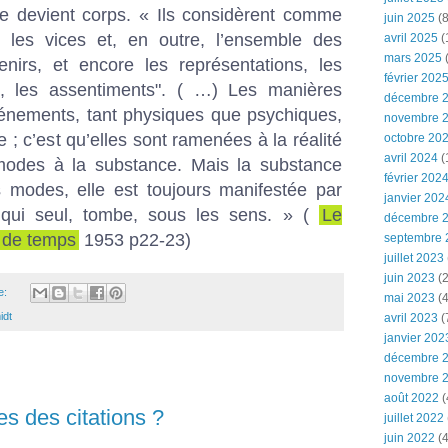
 devient corps. « Ils considèrent comme
juin 2025
(8
 les vices et, en outre, l’ensemble des
avril 2025
(
mars 2025
(
nirs, et encore les représentations, les
février 202
s, les assentiments". ( …) Les manières
décembre 
événements, tant physiques que psychiques,
novembre 
e ; c’est qu’elles sont ramenées à la réalité
octobre 20
avril 2024
(
modes à la substance. Mais la substance
février 202
s modes, elle est toujours manifestée par
janvier 202
qui seul, tombe, sous les sens. » (
Le
décembre 
e de temps
1953 p22-23)
septembre 
juillet 2023
juin 2023
(2
e:
mai 2023
(4
idt
avril 2023
(
janvier 202
décembre 
novembre 
août 2022
(
s des citations ?
juillet 2022
juin 2022
(4