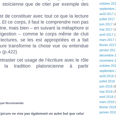
ne stoïcienne que de citer par exemple des
octobre 20
septembre 
août 2017
(
 est de constituer avec tout ce que la lecture
juillet 2017
. Et ce corps, il faut le comprendre non pas
juin 2017
(4
ne, mais bien – en suivant la métaphore si
mai 2017
(1
igestion – comme le corps même de cluii
avril 2017
(
lectures, se les est appropriées et a fait
mars 2017
(
riture transforme la chose vue ou entendue
février 201
janvier 201
» (p.422)
décembre 
ontraster cet usage de l’écriture avec le rôle
novembre 
e la tradition platonicienne à partir
octobre 20
septembre 
août 2016
(
juillet 2016
juin 2016
(9
mai 2016
(3
avril 2016
(
mars 2016
(
 par Nicotinamide
février 201
janvier 201
picure ne vise pas également un autre but que celui