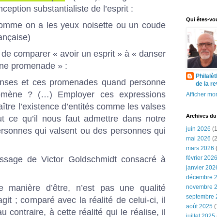
eption substantialiste de l’esprit :
Qui êtes-vo
comme on a les yeux noisette ou un coude
rançaise)
ent de comparer « avoir un esprit » à « danser
 une promenade » :
Philalè
anses et ces promenades quand personne
de la r
omène ? (…) Employer ces expressions
Afficher mon
ître l’existence d’entités comme les valses
Archives du
t ce qu’il nous faut admettre dans notre
juin 2026
(1
ersonnes qui valsent ou des personnes qui
mai 2026
(2
mars 2026
(
ssage de Victor Goldschmidt consacré à
février 202
janvier 202
décembre 
e manière d’être, n’est pas une qualité
novembre 
septembre 
git ; comparé avec la réalité de celui-ci, il
août 2025
(
u contraire, à cette réalité qui le réalise, il
juillet 2025