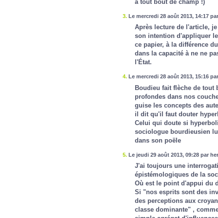
à tout bout de champ !)
3.
Le mercredi 28 août 2013, 14:17 pa
Après lecture de l'article,
son intention d'appliquer l
ce papier, à la différence d
dans la capacité à ne ne pas
l'État.
4.
Le mercredi 28 août 2013, 15:16 par
Boudieu fait flèche de tout b
profondes dans nos couches
guise les concepts des auteu
il dit qu'il faut douter hy
Celui qui doute si hyperboli
sociologue bourdieusien lu
dans son poële
5.
Le jeudi 29 août 2013, 09:28 par he
J'ai toujours une interrogat
épistémologiques de la soc
Où est le point d'appui du
Si "nos esprits sont des inv
des perceptions aux croyance
classe dominante" , comment