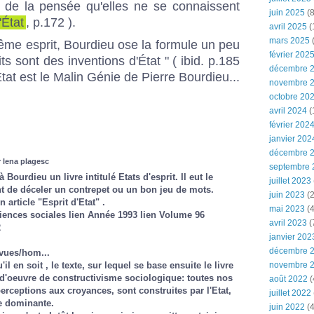
s de la pensée qu'elles ne se connaissent
juin 2025
(8
'État
, p.172 ).
avril 2025
(
mars 2025
(
ême esprit, Bourdieu ose la formule un peu
février 202
ts sont des inventions d'État " ( ibid. p.185
décembre 
 État est le Malin Génie de Pierre Bourdieu...
novembre 
octobre 20
avril 2024
(
février 202
janvier 202
décembre 
r lena plagesc
septembre 
 Bourdieu un livre intitulé Etats d'esprit. Il eut le
juillet 2023
t de déceler un contrepet ou un bon jeu de mots.
juin 2023
(2
 article "Esprit d'Etat" .
mai 2023
(4
iences sociales lien Année 1993 lien Volume 96
avril 2023
(
2
janvier 202
décembre 
evues/hom...
novembre 
'il en soit , le texte, sur lequel se base ensuite le livre
 d'oeuvre de constructivisme sociologique: toutes nos
août 2022
(
erceptions aux croyances, sont construites par l'Etat,
juillet 2022
se dominante.
juin 2022
(4