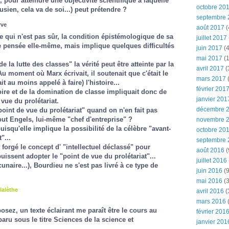
 pour atteindre une objectivité scientifique à laquelle
octobre 20
sien, cela va de soi...) peut prétendre ?
septembre 
rve
août 2017
(
ce qui n'est pas sûr, la condition épistémologique de sa
juillet 2017
e pensée elle-même, mais implique quelques difficultés
juin 2017
(4
mai 2017
(1
e de la lutte des classes" la vérité peut être atteinte par la
avril 2017
(
 Au moment où Marx écrivait, il soutenait que c'était le
mars 2017
(
ait au moins appelé à faire) l'histoire...
février 201
toire et de la domination de classe impliquait donc de
janvier 201
vue du prolétariat.
décembre 
int de vue du prolétariat" quand on n'en fait pas
ut Engels, lui-même "chef d'entreprise" ?
novembre 
isqu'elle implique la possibilité de la célèbre "avant-
octobre 20
"...
septembre 
orgé le concept d' "intellectuel déclassé" pour
août 2016
(
uissent adopter le "point de vue du prolétariat"...
juillet 2016
naire...), Bourdieu ne s'est pas livré à ce type de
juin 2016
(9
mai 2016
(3
lalèthe
avril 2016
(
mars 2016
(
sez, un texte éclairant me paraît être le cours au
février 201
aru sous le titre
Sciences de la science et
janvier 201