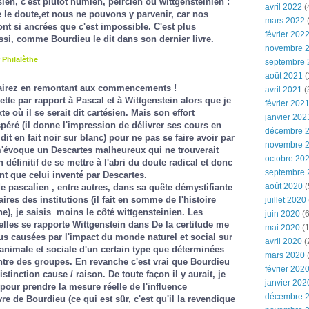
sien, c'est plutôt humien, peircien ou wittgensteinien :
avril 2022
(
e le doute,et nous ne pouvons y parvenir, car nos
mars 2022
(
nt si ancrées que c'est impossible. C'est plus
février 202
ssi, comme Bourdieu le dit dans son dernier livre.
novembre 
r
Philalèthe
septembre 
août 2021
(
lairez en remontant aux commencements !
avril 2021
(
tte par rapport à Pascal et à Wittgenstein alors que je
février 202
te où il se serait dit cartésien. Mais son effort
janvier 202
péré (il donne l'impression de délivrer ses cours en
décembre 
dit en fait noir sur blanc) pour ne pas se faire avoir par
novembre 
 m'évoque un Descartes malheureux qui ne trouverait
octobre 20
éfinitif de se mettre à l'abri du doute radical et donc
septembre 
t que celui inventé par Descartes.
août 2020
(
 de pascalien , entre autres, dans sa quête démystifiante
es des institutions (il fait en somme de l'histoire
juillet 2020
e), je saisis moins le côté wittgensteinien. Les
juin 2020
(6
elles se rapporte Wittgenstein dans
De la certitude
me
mai 2020
(1
s causées par l'impact du monde naturel et social sur
avril 2020
(
animale et sociale d'un certain type que déterminées
mars 2020
ntre des groupes. En revanche c'est vrai que Bourdieu
février 202
stinction cause / raison. De toute façon il y aurait, je
janvier 202
e pour prendre la mesure réelle de l'influence
décembre 
re de Bourdieu (ce qui est sûr, c'est qu'il la revendique