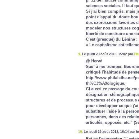
p. 51 de l'article communiqu
sciences sociales. Il faut q
Si j'ai bien compris, mais je
point d'appui du doute bour
des expressions favorites d'
modeler nos structures cogn
liberté de construire une co
C'est (presque) du Lénine :
« Le capitalisme est tellem
9.
Le jeudi 29 août 2013, 15:02 par
Phi
@ Hervé
Sauf à me tromper, Bourdieu n
critiqué l'habitude de pense
http://www.philalethe.net/p
th%C3%A9ologique.
Cf aussi ce passage du cour
désignation sténographique,
structures et de processus
pour développer ce que j'ai
substituer l'aide à la person
personnes, dans des relat
articulés, opposés, etc." (
Su
10.
Le jeudi 29 août 2013, 16:14 par h
Est-ce l'expression "l' exist