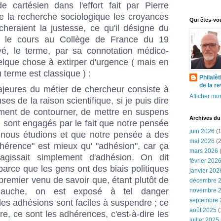
 cartésien dans l'effort fait par Pierre
e la recherche sociologique les croyances
Qui êtes-vo
eraient la justesse, ce qu'il désigne du
 le cours au Collège de France du 19
vé, le terme, par sa connotation médico-
lque chose à extirper d'urgence ( mais en
du terme est
classique
) :
Philalè
de la r
jeures du métier de chercheur consiste à
Afficher mon
ses de la raison scientifique, si je puis dire
ément de contourner, de mettre en suspens
Archives du
 sont engagés par le fait que notre pensée
juin 2026
(1
e nous étudions et que notre pensée a des
mai 2026
(2
hérence" est mieux qu' "adhésion", car ça
mars 2026
(
 s'agissait simplement d'adhésion. On dit
février 202
le parce que les gens ont des biais politiques
janvier 202
u premier venu de savoir que, étant plutôt de
décembre 
gauche, on est exposé à tel danger
novembre 
septembre 
 les adhésions sont faciles à suspendre ; ce
août 2025
(
dre, ce sont les adhérences, c'est-à-dire les
juillet 2025