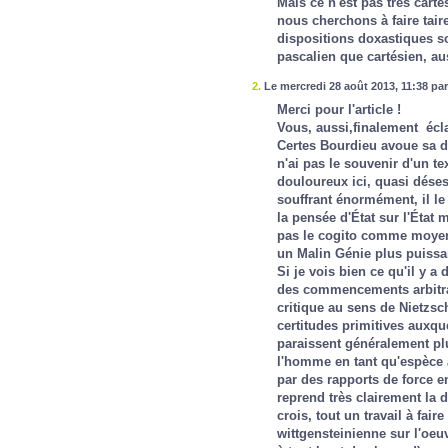
Mais ce n'est pas très carté
nous cherchons à faire tair
dispositions doxastiques so
pascalien que cartésien, au
2.
Le mercredi 28 août 2013, 11:38 pa
Merci pour l'article !
Vous, aussi,finalement éc
Certes Bourdieu avoue sa de
n'ai pas le souvenir d'un tex
douloureux ici, quasi déses
souffrant énormément, il le 
la pensée d'État sur l'État
pas le cogito comme moyen d
un Malin Génie plus puissan
Si je vois bien ce qu'il y a
des commencements arbitrair
critique au sens de Nietzsch
certitudes primitives auxqu
paraissent généralement plu
l'homme en tant qu'espèce 
par des rapports de force e
reprend très clairement la di
crois, tout un travail à fair
wittgensteinienne sur l'oeuv