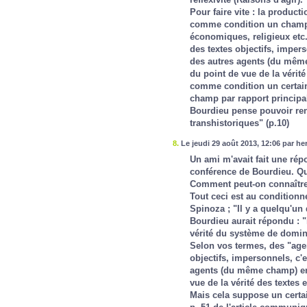
Pour faire vite : la product
comme condition un champ 
économiques, religieux etc.
des textes objectifs, impers
des autres agents (du même 
du point de vue de la vérit
comme condition un certain
champ par rapport principa
Bourdieu pense pouvoir ren
transhistoriques" (p.10)
8.
Le jeudi 29 août 2013, 12:06 par he
Un ami m'avait fait une rép
conférence de Bourdieu. Qu
Comment peut-on connaître
Tout ceci est au conditionn
Spinoza ; "Il y a quelqu'un 
Bourdieu aurait répondu : "i
vérité du système de domin
Selon vos termes, des "agen
objectifs, impersonnels, c'e
agents (du même champ) en v
vue de la vérité des textes 
Mais cela suppose un certai