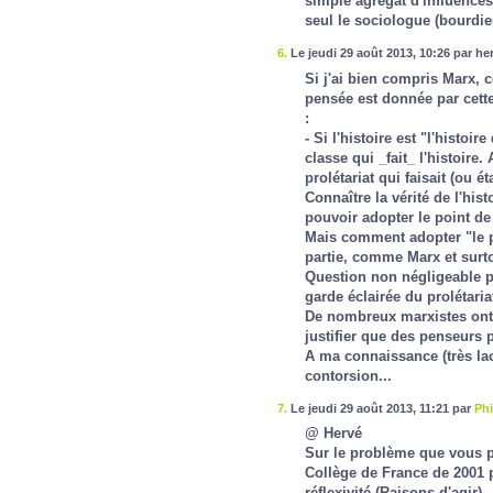
simple agrégat d'influences,
seul le sociologue (bourdieu
6.
Le jeudi 29 août 2013, 10:26 par he
Si j'ai bien compris Marx, 
pensée est donnée par cett
:
- Si l'histoire est "l'histoir
classe qui _fait_ l'histoire.
prolétariat qui faisait (ou ét
Connaître la vérité de l'his
pouvoir adopter le point de 
Mais comment adopter "le po
partie, comme Marx et surto
Question non négligeable pu
garde éclairée du prolétariat
De nombreux marxistes ont f
justifier que des penseurs p
A ma connaissance (très lacu
contorsion...
7.
Le jeudi 29 août 2013, 11:21 par
Phi
@ Hervé
Sur le problème que vous po
Collège de France de 2001 p
réflexivité
(Raisons d'agir).