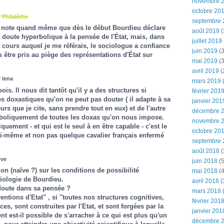
novembre 
octobre 20
r
Philalèthe
septembre 
 je note quand même que dès le début Bourdieu déclare
août 2019
(
e
doute hyperbolique
à la pensée de l'État, mais, dans
juillet 2019
u cours auquel je me référais, le sociologue a confiance
juin 2019
(3
 être pris au piège des représentations d'État sur
mai 2019
(3
avril 2019
(
 lena
mars 2019
(
ois. Il nous dit tantôt qu'il y a des structures si
février 201
 doxastiques qu'on ne peut pas douter ( il adapte à sa
janvier 201
rs que je cite, sans prendre tout en eux) et de l'autre
décembre 
perboliquement de toutes les doxas qu'on nous impose.
novembre 
quement - et qui est le seul à en être capable - c'est le
octobre 20
i-même et non pas quelque cavalier français enfermé
septembre 
août 2018
(
rve
juin 2018
(5
ion (naïve ?) sur les conditions de possibilité
mai 2018
(4
iologie de Bourdieu.
avril 2018
(
 doute dans sa pensée ?
mars 2018
(
entions d'Etat" , si "toutes nos structures cognitives,
février 201
s, sont construites par l'Etat, et sont forgées par la
janvier 201
 est-il possible de s'arracher à ce qui est plus qu'un
décembre 