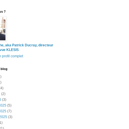
us ?
the, aka Patrick Ducray, directeur
evue KLESIS
 profil complet
 blog
)
)
4)
6
(2)
6
(3)
2025
(5)
2025
(7)
2025
(3)
1)
(1)