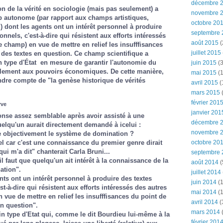
décembre 
ion de la vérité en sociologie (mais pas seulement) a
novembre 
autonome (par rapport aux champs artistiques,
octobre 20
) dont les agents ont un intérêt personnel à produire
septembre 
onnels, c'est-à-dire qui résistent aux efforts intéressés
août 2015
(
champ) en vue de mettre en relief les insufffisances
juillet 2015
é des textes en question. Ce champ scientifique a
 type d'État en mesure de garantir l'autonomie du
juin 2015
(3
lement aux pouvoirs économiques. De cette manière,
mai 2015
(1
dre compte de "la genèse historique de vérités
avril 2015
(
mars 2015
(
février 201
rve
janvier 201
onse assez semblable après avoir assisté à une
décembre 
elqu'un aurait directement demandé à icelui :
novembre 
 objectivement le système de domination ?
el car c'est une connaissance du premier genre dirait
octobre 20
qui m'a dit" chanterait Carla Bruni...
septembre 
l faut que quelqu'un ait intérêt à la connaissance de la
août 2014
(
ation".
juillet 2014
ts ont un intérêt personnel à produire des textes
juin 2014
(1
st-à-dire qui résistent aux efforts intéressés des autres
mai 2014
(1
ue de mettre en relief les insufffisances du point de
avril 2014
(
en question".
mars 2014
n type d'Etat qui, comme le dit Bourdieu lui-même à la
février 201