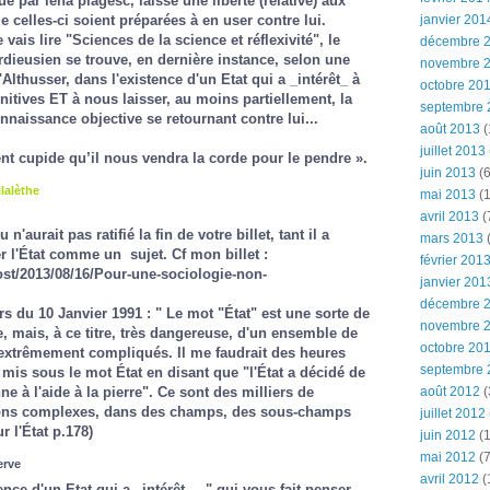
é par lena plagesc, laisse une liberté (relative) aux
ue celles-ci soient préparées à en user contre lui.
janvier 201
 vais lire "Sciences de la science et réflexivité", le
décembre 
dieusien se trouve, en dernière instance, selon une
novembre 
Althusser, dans l'existence d'un Etat qui a _intérêt_ à
octobre 20
itives ET à nous laisser, au moins partiellement, la
septembre 
nnaissance objective se retournant contre lui...
août 2013
(
juillet 2013
ent cupide qu’il nous vendra la corde pour le pendre ».
juin 2013
(6
lalèthe
mai 2013
(1
avril 2013
(
'aurait pas ratifié la fin de votre billet, tant il a
mars 2013
(
r l'État comme un sujet. Cf mon billet :
février 201
ost/2013/08/16/Pour-une-sociologie-non-
janvier 201
décembre 
s du 10 Janvier 1991 : " Le mot "État" est une sorte de
novembre 
 mais, à ce titre, très dangereuse, d'un ensemble de
octobre 20
 extrêmement compliqués. Il me faudrait des heures
septembre 
 mis sous le mot État en disant que "l'État a décidé de
août 2012
(
ne à l'aide à la pierre". Ce sont des milliers de
ions complexes, dans des champs, des sous-champs
juillet 2012
r l'État
p.178)
juin 2012
(1
mai 2012
(7
erve
avril 2012
(
ence d'un Etat qui a _intérêt_..." qui vous fait penser