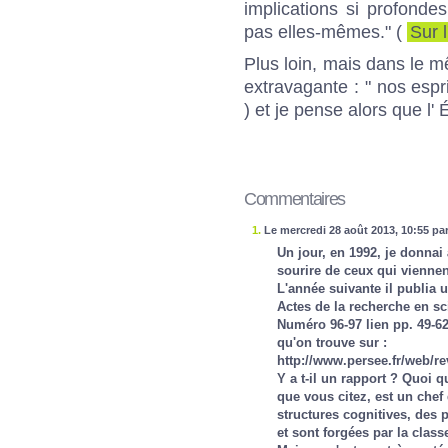
implications si profonde
pas elles-mêmes." (
Sur l
Plus loin, mais dans le m
extravagante : " nos espri
) et je pense alors que l'
Commentaires
1.
Le mercredi 28 août 2013, 10:55 pa
Un jour, en 1992, je donnai à
sourire de ceux qui viennen
L'année suivante il publia un
Actes de la recherche en sc
Numéro 96-97 lien pp. 49-6
qu'on trouve sur :
http://www.persee.fr/web/r
Y a t-il un rapport ? Quoi qu
que vous citez, est un chef
structures cognitives, des p
et sont forgées par la clas