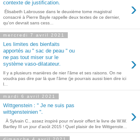
›
contexte de justification.
Élisabeth Labrousse dans le deuxième tome magistral
consacré à Pierre Bayle rappelle deux textes de ce dernier,
qu'on devrait sans cess...
mercredi 7 avril 2021
Les limites des bienfaits
apportés au " sac de peau " ou
›
ne pas tout miser sur le
système vaso-dilatateur.
Il y a plusieurs manières de nier l'âme et ses raisons. On ne
voudra pas dire par là que l'âme (je pourrais aussi bien dire ici
l...
mardi 6 avril 2021
Wittgenstein : " Je ne suis pas
›
wittgensteinien ".
À Sylvain C., assez inspiré pour m'avoir offert le livre de W.W.
Bartley III un jour d'août 2015 ! Quel plaisir de lire Wittgenste...
dimanche 4 avril 2021