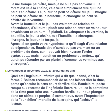
Je me trompe peut-être, mais je ne suis pas convaincu. Le
forçat est lié à la chaîne, cela veut simplement dire qu'il ne
peut s'en défaire. Le joueur ne peut se défaire du jeu, l'ivrogne
ne peut se défaire de la bouteille, la charogne ne peut se
défaire de la vermine.
Avant la bouteille et le jeu, pas vraiment de relation de
dépendance, d'ailleurs ; plutôt une relation entre un vainqueur
envahissant et un humilié plaintif. Le vainqueur : la vermine, la
bouteille, le jeu, la chaîne, tu ; l'humilié : la charogne,
l'ivrogne, le joueur, le forçat, je.
Après, si on garde votre hypothèse et qu'il s'agit d'une relation
de dépendance, Baudelaire n'aurait eu pas vraiment eu un
problème de rime, car il pouvait bien inverser l'ordre
syntaxique... mais il aurait eu un problème de mètre... qu'il
aurait pu résoudre par un pluriel : "comme les vermines aux
charognes".
4.
Le vendredi 15 novembre 2019, 23:20 par gerardgrig
Quel est l'ingénieur littéraire qui a dit que le fond, c'est la
forme ? Boileau recommandait de ne pas laisser filer la rime,
parce qu'ensuite le sens court derrière elle. Baudelaire, poète
rompu aux recettes de l'ingénierie littéraire, utilise la contrainte
de la rime pour faire une inversion hardie, qui nous plonge
dans un abîme de perplexité sémantique, avant l'imprécation
de la "punchline" mortelle de la strophe, qui "achève" le
lecteur.
5.
Le samedi 16 novembre 2019, 13:42 par
Philalèthe