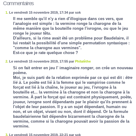
Commentaires
1.
Le vendredi 15 novembre 2019, 17:34 par sok
Il me semble qu'il n'y a rien d'illogique dans ces vers, que
l'analogie est simple : la vermine ronge la charogne de la
même manière que la bouteille ronge l'ivrogne, ou que le jeu
ronge le joueur têtu.
D'ailleurs, si la rime avait été un problème pour Baudelaire, il
lui restait la possibilité d'une simple permutation syntaxique :
"comme la charogne aux vermines".
Est-ce que je rate quelque chose ?
2.
Le vendredi 15 novembre 2019, 17:55 par
Philalèthe
Si on fait entrer en jeu l' imaginaire
ronger
, on crée un nouveau
poème.
Moi, je suis parti de la relation exprimée par ce qui est dit :
être
lié à
. Le poète est lié à la femme qui le vampirise comme le
forçat est lié à la chaîne, le joueur au jeu, l'ivrogne à la
bouteille et... la vermine à la charogne et non la charogne à la
vermine. À part le forçat qui est contraint physiquement, poète,
joueur, ivrogne sont dépendants par le plaisir qu'ils prennent à
l'objet de leur passion. Il y a un sujet dépendant, humain ou
non, et un objet, vivant ou non, dont il dépend. Or la formule
baudelairienne fait dépendre bizarrement la charogne de la
vermine, comme si la charogne pouvait avoir la passion de la
vermine.
3.
Le vendredi 15 novembre 2019, 22:21 par sok