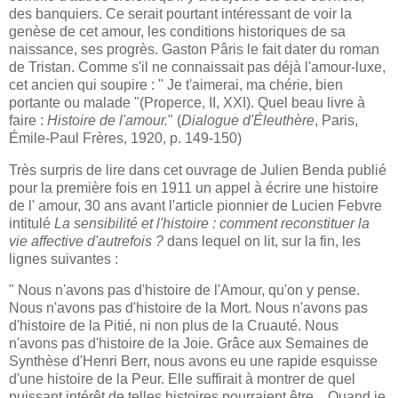
des banquiers. Ce serait pourtant intéressant de voir la
genèse de cet amour, les conditions historiques de sa
naissance, ses progrès. Gaston Pâris le fait dater du roman
de Tristan. Comme s'il ne connaissait pas déjà l'amour-luxe,
cet ancien qui soupire : " Je t'aimerai, ma chérie, bien
portante ou malade "(Properce, II, XXI). Quel beau livre à
faire :
Histoire de l'amour.
" (
Dialogue d'Éleuthère
, Paris,
Émile-Paul Frères, 1920, p. 149-150)
Très surpris de lire dans cet ouvrage de Julien Benda publié
pour la première fois en 1911 un appel à écrire une histoire
de l' amour, 30 ans avant l'article pionnier de Lucien Febvre
intitulé
La sensibilité et l'histoire : comment reconstituer la
vie affective d'autrefois ?
dans lequel on lit, sur la fin, les
lignes suivantes :
" Nous n'avons pas d'histoire de l'Amour, qu'on y pense.
Nous n'avons pas d'histoire de la Mort. Nous n'avons pas
d'histoire de la Pitié, ni non plus de la Cruauté. Nous
n'avons pas d'histoire de la Joie. Grâce aux Semaines de
Synthèse d'Henri Berr, nous avons eu une rapide esquisse
d'une histoire de la Peur. Elle suffirait à montrer de quel
puissant intérêt de telles histoires pourraient être... Quand je