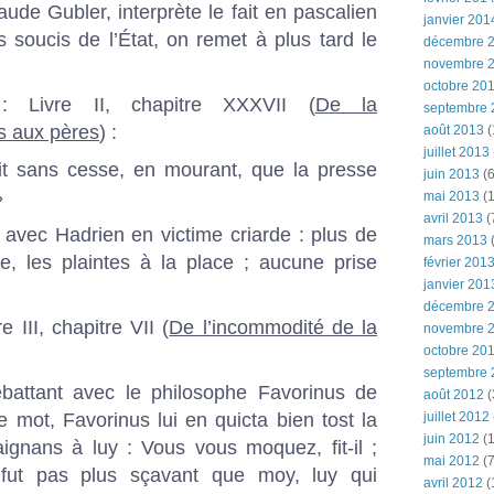
ude Gubler, interprète le fait en pascalien
janvier 201
s soucis de l’État, on remet à plus tard le
décembre 
novembre 
octobre 20
 : Livre II, chapitre XXXVII (
De la
septembre 
s aux pères
) :
août 2013
(
juillet 2013
oit sans cesse, en mourant, que la presse
juin 2013
(6
»
mai 2013
(1
avril 2013
(
 avec Hadrien en victime criarde : plus de
mars 2013
(
, les plaintes à la place ; aucune prise
février 201
janvier 201
décembre 
 III, chapitre VII (
De l’incommodité de la
novembre 
octobre 20
septembre 
battant avec le philosophe Favorinus de
août 2012
(
ue mot, Favorinus lui en quicta bien tost la
juillet 2012
juin 2012
(1
aignans à luy : Vous vous moquez, fit-il ;
mai 2012
(7
 fut pas plus sçavant que moy, luy qui
avril 2012
(