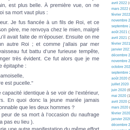
avril 2022
(
in, est plus belle. À première vue, on ne
mars 2022
(
i sa mort vaut plus :
février 202
novembre 
reur. Je fus fiancée à un fils de Roi, et ce
septembre 
 son père, me renvoya chez le mien, malgré
août 2021
(
’il avait faite de m’épouser. Ensuite on me
avril 2021
(
’un autre Roi ; et comme j’allais par mer
février 202
janvier 202
aisseau fut battu d’une furieuse tempête,
décembre 
nger très évident. Ce fut alors que je me
novembre 
 épitaphe :
octobre 20
septembre 
Damoiselle,
août 2020
(
e est pucelle."
juillet 2020
juin 2020
(6
capacité identique à se voir de l’extérieur,
mai 2020
(1
s. En quoi donc la jeune mariée jamais
avril 2020
(
isonnable que les deux hommes ?
mars 2020
février 202
u peur de sa mort à l’occasion du naufrage
janvier 202
’a pas eu lieu ).
décembre 
nerie une autre manifestation du même effort