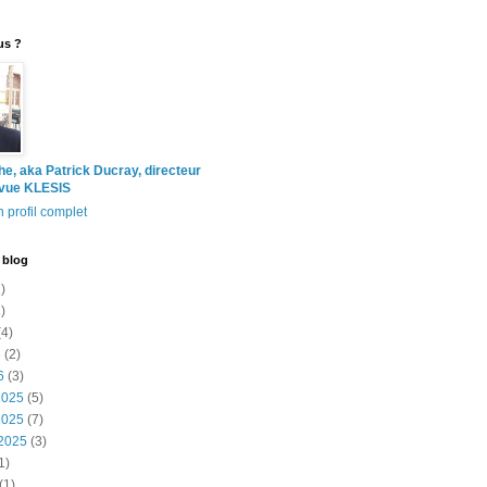
us ?
the, aka Patrick Ducray, directeur
evue KLESIS
 profil complet
 blog
)
)
4)
6
(2)
6
(3)
2025
(5)
2025
(7)
2025
(3)
1)
(1)