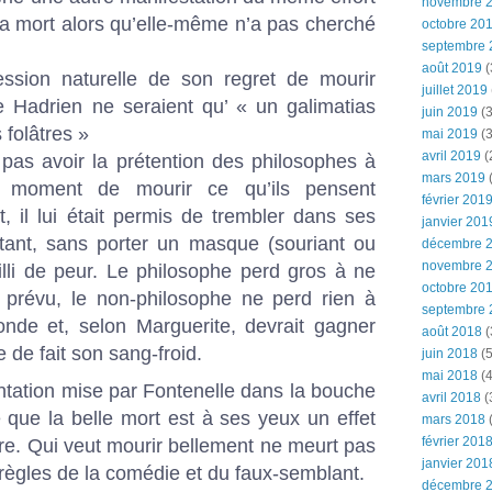
novembre 
la mort alors qu’elle-même n’a pas cherché
octobre 20
septembre 
août 2019
(
ession naturelle de son regret de mourir
juillet 2019
e Hadrien ne seraient qu’ « un galimatias
juin 2019
(3
folâtres »
mai 2019
(3
avril 2019
(
 pas avoir la prétention des philosophes à
mars 2019
(
u moment de mourir ce qu’ils pensent
février 201
, il lui était permis de trembler dans ses
janvier 201
rtant, sans porter un masque (souriant ou
décembre 
novembre 
illi de peur. Le philosophe perd gros à ne
octobre 20
u prévu, le non-philosophe ne perd rien à
septembre 
nde et, selon Marguerite, devrait gagner
août 2018
(
de fait son sang-froid.
juin 2018
(5
mai 2018
(4
ntation mise par Fontenelle dans la bouche
avril 2018
(
 que la belle mort est à ses yeux un effet
mars 2018
(
février 201
re. Qui veut mourir bellement ne meurt pas
janvier 201
règles de la comédie et du faux-semblant.
décembre 