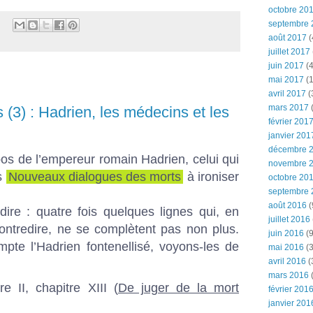
octobre 20
septembre 
août 2017
(
juillet 2017
juin 2017
(4
mai 2017
(1
avril 2017
(
mars 2017
(
 (3) : Hadrien, les médecins et les
février 201
janvier 201
décembre 
os de l’empereur romain Hadrien, celui qui
novembre 
es
Nouveaux dialogues des morts
à ironiser
octobre 20
septembre 
août 2016
(
ire : quatre fois quelques lignes qui, en
juillet 2016
ontredire, ne se complètent pas non plus.
juin 2016
(9
pte l’Hadrien fontenellisé, voyons-les de
mai 2016
(3
avril 2016
(
mars 2016
(
e II, chapitre XIII (
De juger de la mort
février 201
janvier 201