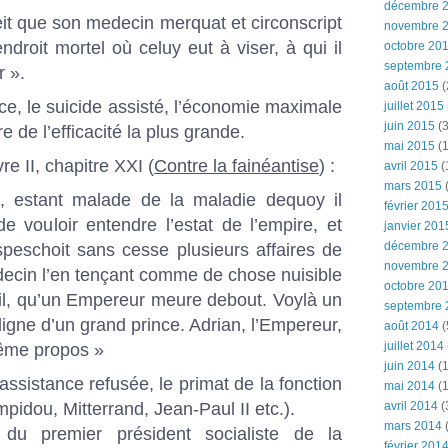
décembre 
it que son medecin merquat et circonscript
novembre 
ndroit mortel où celuy eut à viser, à qui il
octobre 20
septembre 
r ».
août 2015
(
ce, le suicide assisté, l’économie maximale
juillet 2015
juin 2015
(3
e de l’efficacité la plus grande.
mai 2015
(1
e II, chapitre XXI (
Contre la fainéantise
) :
avril 2015
(
mars 2015
(
, estant malade de la maladie dequoy il
février 201
e vouloir entendre l’estat de l’empire, et
janvier 201
décembre 
peschoit sans cesse plusieurs affaires de
novembre 
ecin l’en tençant comme de chose nuisible
octobre 20
it-il, qu’un Empereur meure debout. Voylà un
septembre 
igne d’un grand prince. Adrian, l’Empereur,
août 2014
(
juillet 2014
même propos »
juin 2014
(1
’assistance refusée, le primat de la fonction
mai 2014
(1
mpidou, Mitterrand, Jean-Paul II etc.).
avril 2014
(
mars 2014
du premier président socialiste de la
février 201