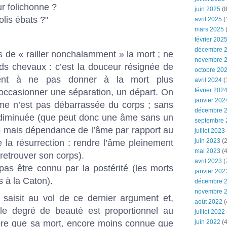
r folichonne ?
juin 2025
(8
olis ébats ?"
avril 2025
(
mars 2025
(
février 202
décembre 
 de « railler nonchalamment » la mort ; ne
novembre 
ds chevaux : c’est la douceur résignée de
octobre 20
evient à ne pas donner à la mort plus
avril 2024
(
février 202
’occasionner une séparation, un départ. On
janvier 202
me n’est pas débarrassée du corps ; sans
décembre 
et diminuée (que peut donc une âme sans un
septembre 
s mais dépendance de l’âme par rapport au
juillet 2023
juin 2023
(2
e la résurrection : rendre l’âme pleinement
mai 2023
(4
retrouver son corps).
avril 2023
(
pas être connu par la postérité (les morts
janvier 202
s à la Caton).
décembre 
novembre 
 saisit au vol de ce dernier argument et,
août 2022
(
 le degré de beauté est proportionnel au
juillet 2022
fère que sa mort, encore moins connue que
juin 2022
(4