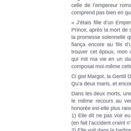
celle de l’empereur roma
comprend pas bien en quo
« J’étais fille d’un Empe
Prince, après la mort de
la promesse solennelle qu
fiança encore au fils d
trouver cet époux, mon v
qui mit ma vie en un da
composai moi-même cette
Ci gist Margot, la Gentil 
Qu’a deux maris, et encor
Dans les deux morts, une 
le même recours au ver
honorée est-elle plus ra
1) Elle dit ne pas voir e
(en fait l’accident craint n
2) Elle voit dans la badi