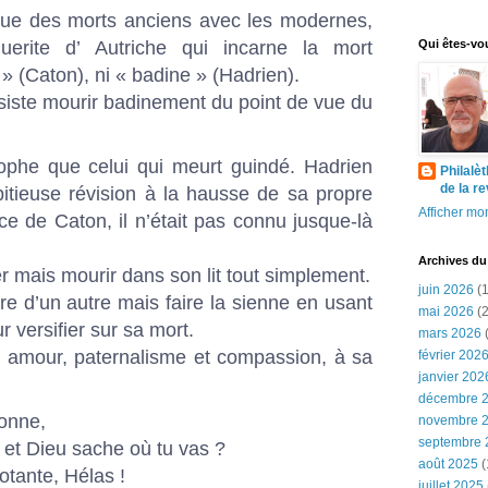
gue des morts anciens avec les modernes,
erite d’ Autriche qui incarne la mort
Qui êtes-vo
 » (Caton), ni « badine » (Hadrien).
siste mourir badinement du point de vue du
sophe que celui qui meurt guindé. Hadrien
Philalè
de la r
tieuse révision à la hausse de sa propre
Afficher mon
nce de Caton, il n’était pas connu jusque-là
Archives du
er mais mourir dans son lit tout simplement.
juin 2026
(1
vre d’un autre mais faire la sienne en usant
mai 2026
(2
r versifier sur sa mort.
mars 2026
(
re amour, paternalisme et compassion, à sa
février 202
janvier 202
décembre 
onne,
novembre 
septembre 
, et Dieu sache où tu vas ?
août 2025
(
otante, Hélas !
juillet 2025