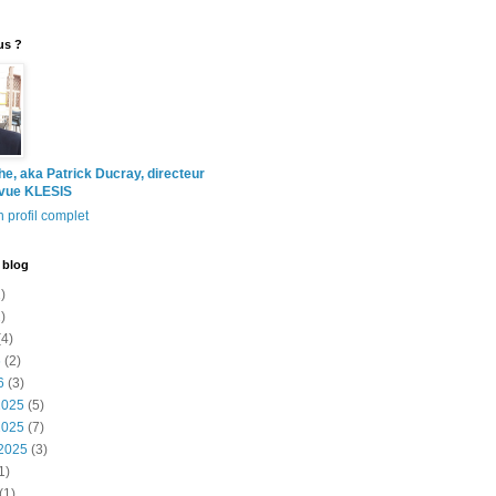
us ?
the, aka Patrick Ducray, directeur
evue KLESIS
 profil complet
 blog
)
)
4)
6
(2)
6
(3)
2025
(5)
2025
(7)
2025
(3)
1)
(1)