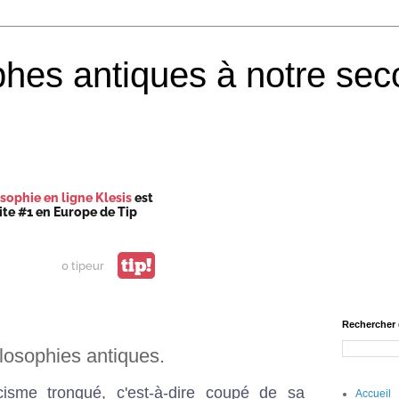
phes antiques à notre sec
sophie en ligne Klesis
est
site #1 en Europe de Tip
tip!
0 tipeur
Rechercher 
ilosophies antiques.
ïcisme tronqué, c'est-à-dire coupé de sa
Accueil