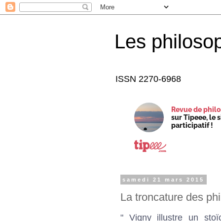
Les philoso
ISSN 2270-6968
Revue de philo
sur Tipeee, le 
participatif !
samedi 21 mars 2015
La troncature des ph
" Vigny illustre un sto