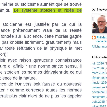
ue même du stoïcisme authentique se trouve
chmidt,
Le système stoïcien et l'idée de
Qui êtes-vo
 stoïcienne est justifiée par ce qui la
ance prétendument vraie de la réalité
i fondée sur la science, cette morale gagne
Philalè
de la r
'est pas choisie librement, gratuitement) mais
Afficher mon
car toute réfutation de la physique la met
on).
Archives du
loir avec raison qu'aucune connaissance
juin 2026
(1
ure d' affaiblir une norme stricto sensu, il
mai 2026
(2
e stoïcien les normes dérivaient de ce qui
mars 2026
(
ience de la nature.
février 202
janvier 202
ence de l'Univers soit fausse ou douteuse
décembre 
enir comme correctes toutes les normes
novembre 
erait plus clair alors de ne plus les appeler
septembre 
août 2025
(
juillet 2025