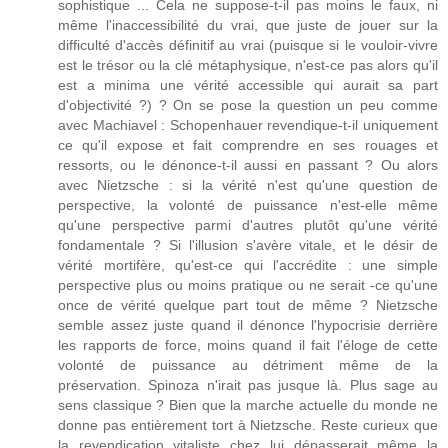
sophistique ... Cela ne suppose-t-il pas moins le faux, ni
même l'inaccessibilité du vrai, que juste de jouer sur la
difficulté d'accès définitif au vrai (puisque si le vouloir-vivre
est le trésor ou la clé métaphysique, n'est-ce pas alors qu'il
est a minima une vérité accessible qui aurait sa part
d'objectivité ?) ? On se pose la question un peu comme
avec Machiavel : Schopenhauer revendique-t-il uniquement
ce qu'il expose et fait comprendre en ses rouages et
ressorts, ou le dénonce-t-il aussi en passant ? Ou alors
avec Nietzsche : si la vérité n'est qu'une question de
perspective, la volonté de puissance n'est-elle même
qu'une perspective parmi d'autres plutôt qu'une vérité
fondamentale ? Si l'illusion s'avère vitale, et le désir de
vérité mortifère, qu'est-ce qui l'accrédite : une simple
perspective plus ou moins pratique ou ne serait -ce qu'une
once de vérité quelque part tout de même ? Nietzsche
semble assez juste quand il dénonce l'hypocrisie derrière
les rapports de force, moins quand il fait l'éloge de cette
volonté de puissance au détriment même de la
préservation. Spinoza n'irait pas jusque là. Plus sage au
sens classique ? Bien que la marche actuelle du monde ne
donne pas entièrement tort à Nietzsche. Reste curieux que
la revendication vitaliste chez lui dépasserait même la