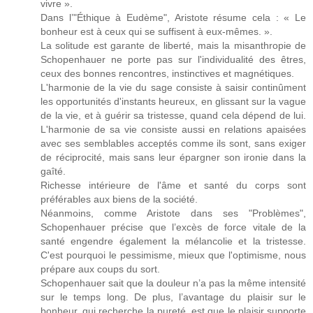
vivre ».
Dans l’"Éthique à Eudème", Aristote résume cela : « Le
bonheur est à ceux qui se suffisent à eux-mêmes. ».
La solitude est garante de liberté, mais la misanthropie de
Schopenhauer ne porte pas sur l'individualité des êtres,
ceux des bonnes rencontres, instinctives et magnétiques.
L'harmonie de la vie du sage consiste à saisir continûment
les opportunités d'instants heureux, en glissant sur la vague
de la vie, et à guérir sa tristesse, quand cela dépend de lui.
L'harmonie de sa vie consiste aussi en relations apaisées
avec ses semblables acceptés comme ils sont, sans exiger
de réciprocité, mais sans leur épargner son ironie dans la
gaîté.
Richesse intérieure de l'âme et santé du corps sont
préférables aux biens de la société.
Néanmoins, comme Aristote dans ses "Problèmes",
Schopenhauer précise que l’excès de force vitale de la
santé engendre également la mélancolie et la tristesse.
C'est pourquoi le pessimisme, mieux que l'optimisme, nous
prépare aux coups du sort.
Schopenhauer sait que la douleur n’a pas la même intensité
sur le temps long. De plus, l’avantage du plaisir sur le
bonheur, qui recherche la pureté, est que le plaisir supporte