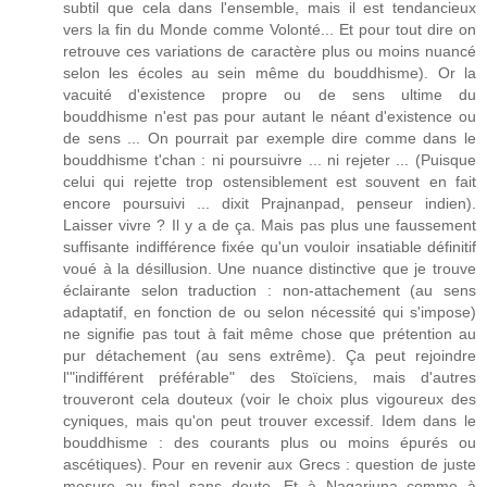
subtil que cela dans l'ensemble, mais il est tendancieux
vers la fin du Monde comme Volonté... Et pour tout dire on
retrouve ces variations de caractère plus ou moins nuancé
selon les écoles au sein même du bouddhisme). Or la
vacuité d'existence propre ou de sens ultime du
bouddhisme n'est pas pour autant le néant d'existence ou
de sens ... On pourrait par exemple dire comme dans le
bouddhisme t'chan : ni poursuivre ... ni rejeter ... (Puisque
celui qui rejette trop ostensiblement est souvent en fait
encore poursuivi ... dixit Prajnanpad, penseur indien).
Laisser vivre ? Il y a de ça. Mais pas plus une faussement
suffisante indifférence fixée qu'un vouloir insatiable définitif
voué à la désillusion. Une nuance distinctive que je trouve
éclairante selon traduction : non-attachement (au sens
adaptatif, en fonction de ou selon nécessité qui s'impose)
ne signifie pas tout à fait même chose que prétention au
pur détachement (au sens extrême). Ça peut rejoindre
l'"indifférent préférable" des Stoïciens, mais d'autres
trouveront cela douteux (voir le choix plus vigoureux des
cyniques, mais qu'on peut trouver excessif. Idem dans le
bouddhisme : des courants plus ou moins épurés ou
ascétiques). Pour en revenir aux Grecs : question de juste
mesure au final sans doute. Et à Nagarjuna comme à