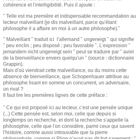
cohérence et l'intelligibilité. Puis il ajoute :
" Telle est ma première et indispensable recommandation au
lecteur malveillant (je dis malveillant, parce qu'étant
philosophe il a affaire en moi à un autre philosophe)."
" Malveillant " traduit ici l'allemand " ungeneigt " qui signifie
" peu enclin ; peu disposé ; peu favorable ". L'expression "
jemandem nicht ungeneigt sein " peut se traduire par " avoir
de la bienveillance envers quelqu'un " (source : dictionnaire
Grappin).
Mais d'où viendrait cette malveillance, ou du moins cette
absence de bienveillance, que Schopenhauer attribue au
philosophe lisant en somme un concurrent, un adversaire,
un rival ?
Il faut lire les premières lignes de cette préface :
" Ce qui est proposé ici au lecteur, c'est une pensée unique
(...) Cette pensée est, selon moi, celle que depuis si
longtemps on recherche, et dont la recherche s'appelle la
philosophie, celle que l'on considère, parmi ceux qui savent
l'histoire, comme aussi introuvable que la pierre
philosophale, comme si Pline n'avait pas dit fort sagement : "