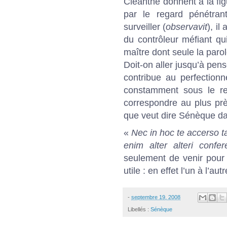
Cléanthe donnent à la figu
par le regard pénétran
surveiller (
observavit
), i
du contrôleur méfiant qu
maître dont seule la parol
Doit-on aller jusqu’à pens
contribue au perfection
constamment sous le reg
correspondre au plus prè
que veut dire Sénèque da
«
Nec in hoc te accerso ta
enim alter alteri confe
seulement de venir pour
utile : en effet l’un à l’
-
septembre 19, 2008
Libellés :
Sénèque