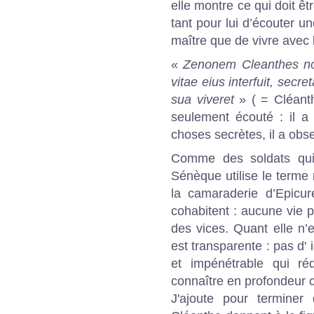
elle montre ce qui doit êtr
tant pour lui d’écouter u
maître que de vivre avec l
«
Zenonem Cleanthes non
vitae eius interfuit, secr
sua viveret
» ( = Cléanthe
seulement écouté : il a 
choses secrètes, il a obser
Comme des soldats qui
Sénèque utilise le terme 
la camaraderie d’Epicur
cohabitent : aucune vie 
des vices. Quant elle n’e
est transparente : pas d'
et impénétrable qui réd
connaître en profondeur c
J'ajoute pour terminer