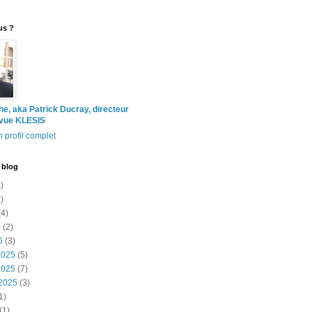
us ?
the, aka Patrick Ducray, directeur
evue KLESIS
 profil complet
 blog
)
)
4)
6
(2)
6
(3)
2025
(5)
2025
(7)
2025
(3)
1)
(1)