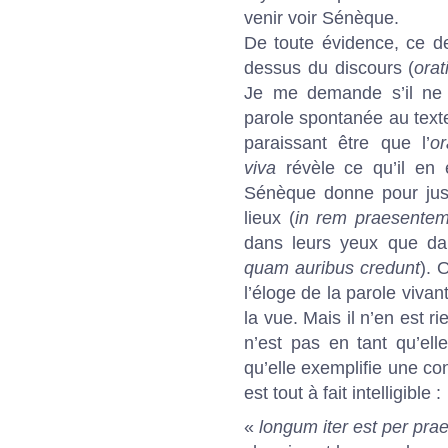
venir voir Sénèque.
De toute évidence, ce de
dessus du discours (
orat
Je me demande s’il ne 
parole spontanée au texte 
paraissant être que l’
or
viva
révèle ce qu’il en 
Sénèque donne pour justif
lieux (
in rem praesentem
dans leurs yeux que dan
quam auribus credunt
). 
l’éloge de la parole vivan
la vue. Mais il n’en est ri
n’est pas en tant qu’el
qu’elle exemplifie une co
est tout à fait intelligible :
«
longum iter est per pra