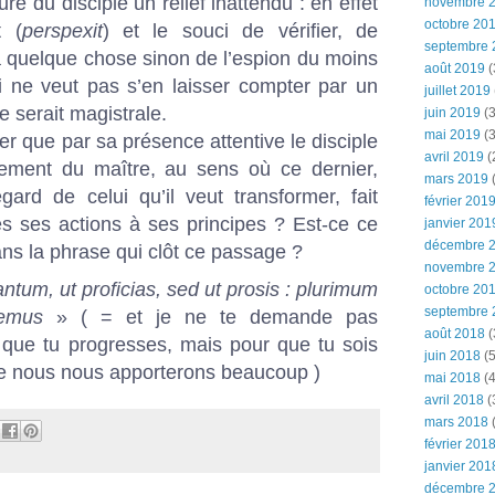
re du disciple un relief inattendu : en effet
novembre 
octobre 20
t (
perspexit
) et le souci de vérifier, de
septembre 
l a quelque chose sinon de l’espion du moins
août 2019
(
i ne veut pas s’en laisser compter par un
juillet 2019
e serait magistrale.
juin 2019
(3
mai 2019
(3
er que par sa présence attentive le disciple
avril 2019
(
nement du maître, au sens où ce dernier,
mars 2019
(
ard de celui qu’il veut transformer, fait
février 201
s ses actions à ses principes ? Est-ce ce
janvier 201
décembre 
ns la phrase qui clôt ce passage ?
novembre 
ntum, ut proficias, sed ut prosis : plurimum
octobre 20
septembre 
remus
» ( = et je ne te demande pas
août 2018
(
 que tu progresses, mais pour que tu sois
juin 2018
(5
autre nous nous apporterons beaucoup )
mai 2018
(4
avril 2018
(
mars 2018
(
février 201
janvier 201
décembre 