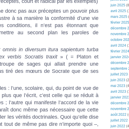
réceptes, court et radical par les exemples)
juin 2025
(8
ne donc pas aux préceptes un pouvoir plus
avril 2025
(
mars 2025
(
llustre à sa manière la conformité d’une vie
février 202
s conditions, il n’est pas étonnant que
décembre 
 mettre au second plan les paroles de
novembre 
octobre 20
avril 2024
(
et omnis in diversum itura sapientum turba
février 202
 verbis Socratis traxit
» ( = Platon et
janvier 202
décembre 
 troupe de sages qui allait prendre une
septembre 
lus tiré des mœurs de Socrate que de ses
juillet 2023
juin 2023
(2
mai 2023
(4
les : l’une, scolaire, qui, du point de vue de
avril 2023
(
plus que l’écrit, c’est celle qui se réduit à
janvier 202
s ; l’autre qui manifeste l’accord de la vie
décembre 
 paraît donc même pas nécessaire que cette
novembre 
août 2022
(
er les vérités doctrinales. Quoi qu’elle dise
juillet 2022
ut tout de même pas dire n’importe quoi –,
juin 2022
(4