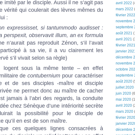
e imité par le disciple. Aussi il ne s’agit pas
avril 2022
(
ne vérité qui coulerait des lèvres mêmes du
mars 2022
(
février 202
ui :
novembre 
 expressisset, si tantummodo audisset :
septembre 
août 2021
(
eta perspexit, observavit illum, an ex formula
avril 2021
(
 n’aurait pas reproduit Zénon, s’il l’avait
février 202
participé à sa vie, il a vu clairement les
janvier 202
vé s’il vivait selon sa règle)
décembre 
novembre 
 logent sous la même tente – en effet
octobre 20
militaire de
contubernium
pour caractériser
septembre 
août 2020
(
e et de ses disciples -maître et disciple
juillet 2020
privée ne permet donc au maître de cacher
juin 2020
(6
st jamais à l’abri des regards, la conduite
mai 2020
(1
 idée chez Sénèque d’une intériorité secrète
avril 2020
(
mars 2020
uirait la possibilité pour le disciple de
février 202
e qu’il en est de son maître.
janvier 202
 que ces quelques lignes consacrées à
décembre 