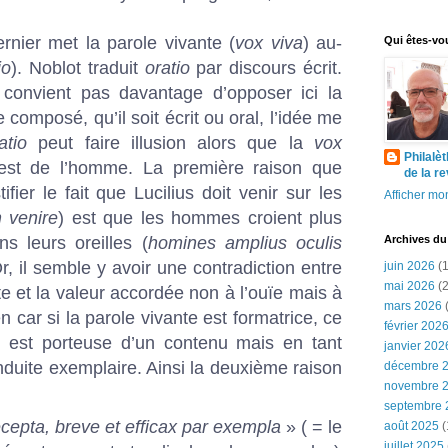
rnier met la parole vivante (
vox viva
) au-
Qui êtes-vo
io
). Noblot traduit
oratio
par discours écrit.
convient pas davantage d’opposer ici la
composé, qu’il soit écrit ou oral, l’idée me
atio
peut faire illusion alors que la
vox
Philalè
est de l’homme. La première raison que
de la r
ier le fait que Lucilius doit venir sur les
Afficher mon
 venire
) est que les hommes croient plus
s leurs oreilles (
homines amplius oculis
Archives du
Or, il semble y avoir une contradiction entre
juin 2026
(1
mai 2026
(2
te et la valeur accordée non à l’ouïe mais à
mars 2026
(
en car si la parole vivante est formatrice, ce
février 202
le est porteuse d’un contenu mais en tant
janvier 202
nduite exemplaire. Ainsi la deuxième raison
décembre 
novembre 
septembre 
ecepta, breve et efficax par exempla
» ( = le
août 2025
(
juillet 2025