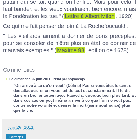
putain qui se tait quand on l'enfile. Mais pour cela il
faut bander, et les vieux voudraient bien encore, mais
la Pondération les tue." (
Lettre à Albert Milon
, 1920)
Ce qui me fait penser de loin à La Rochefoucauld :
" Les vieillards aiment à donner de bons préceptes,
pour se consoler de n'être plus en état de donner de
mauvais exemples." (
Maxime 93
, édition de 1678)
Commentaires
1.
Le dimanche 26 juin 2011, 19:04 par sopadeajo
"On arrive à ce qu'on veut" (Céline) Pas si vous êtes le centre
des attaques, si on vous fait de tout et constamment. Il le dit
dans un bref entertien avec Pauwels, quoique bien plus tard. Et
dans ces cas on peut même arriver à ce que l´on ne veut pas,
contre notre volonté et désirer la mort (sans souffrance) plus
que la vie.
-
juin 26, 2011
Partager