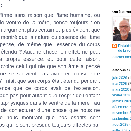
:
Qui êtes-vo
 affirmé sans raison que l’âme humaine, où
le ventre de la mère, pense toujours : en
un argument plus certain et plus évident que
ai montré que la nature ou essence de l’âme
e pense, de même que l’essence du corps
Philalè
de la r
t étendu ? Aucune chose, en effet, ne peut
Afficher mon
a propre essence, et, pour cette raison,
s croire celui qui nie que son âme a pensé
Archives du
 ne se souvient pas avoir eu conscience
juin 2026
(1
s’il niait que son corps était étendu pendant
mai 2026
(2
ence que ce corps avait de l’extension.
mars 2026
(
ade pas pour autant que l’esprit de l’enfant
février 202
janvier 202
taphysiques dans le ventre de la mère ; au
décembre 
is de conjecturer d’une chose que nous ne
novembre 
ce nous montrant que nos esprits sont
septembre 
ps qu’ils sont presque toujours affectés par
août 2025
(
juillet 2025