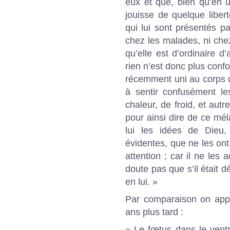
eux et que, bien qu’en u
jouisse de quelque liber
qui lui sont présentés pa
chez les malades, ni chez
qu’elle est d’ordinaire d
rien n’est donc plus conf
récemment uni au corps d
à sentir confusément le
chaleur, de froid, et aut
pour ainsi dire de ce mél
lui les idées de Dieu,
évidentes, que ne les ont
attention ; car il ne les 
doute pas que s’il était d
en lui. »
Par comparaison on appr
ans plus tard :
« Le fœtus dans le vent