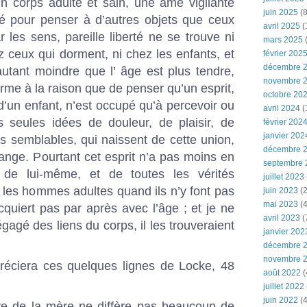
n corps adulte et sain, une âme vigilante
juin 2025
(8
té pour penser à d’autres objets que ceux
avril 2025
(
r les sens, pareille liberté ne se trouve ni
mars 2025
(
 ceux qui dorment, ni chez les enfants, et
février 202
décembre 
’autant moindre que l’ âge est plus tendre,
novembre 
orme à la raison que de penser qu’un esprit,
octobre 20
’un enfant, n’est occupé qu’à percevoir ou
avril 2024
(
s seules idées de douleur, de plaisir, de
février 202
janvier 202
res semblables, qui naissent de cette union,
décembre 
ange. Pourtant cet esprit n’a pas moins en
septembre 
 de lui-même, et de toutes les vérités
juillet 2023
 les hommes adultes quand ils n’y font pas
juin 2023
(2
mai 2023
(4
acquiert pas par après avec l’âge ; et je ne
avril 2023
(
égagé des liens du corps, il les trouveraient
janvier 202
décembre 
novembre 
éciera ces quelques lignes de Locke, 48
août 2022
(
juillet 2022
juin 2022
(4
re de la mère ne diffère pas beaucoup de