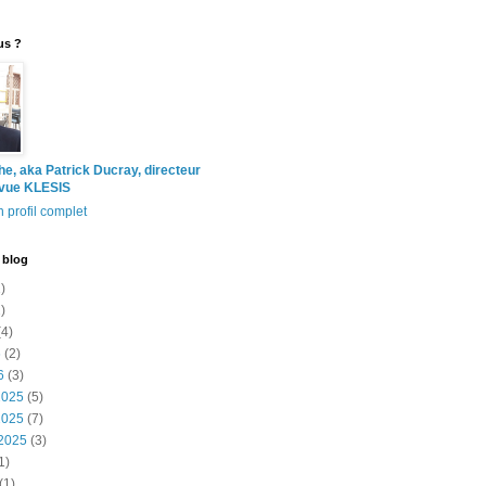
us ?
the, aka Patrick Ducray, directeur
evue KLESIS
 profil complet
 blog
)
)
4)
6
(2)
6
(3)
2025
(5)
2025
(7)
2025
(3)
1)
(1)