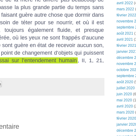
avril 2022
(
il passe la plus grande partie du temps sans
mars 2022
(
 faisant guère autre chose que dormir dans
février 202
novembre 
soin de téter pour se nourrir, et où il est
septembre 
, toujours également fluide, et presque
août 2021
(
rée, où les yeux ne sont frappés d’aucune
avril 2021
(
ne sont guère en état de recevoir aucun son,
février 202
janvier 202
u point de changement d’objets qui puissent
décembre 
ssai sur l’entendement humain
, II, 1, 21,
novembre 
octobre 20
septembre 
août 2020
(
juillet 2020
juin 2020
(6
mai 2020
(1
avril 2020
(
mars 2020
février 202
janvier 202
entaire
décembre 