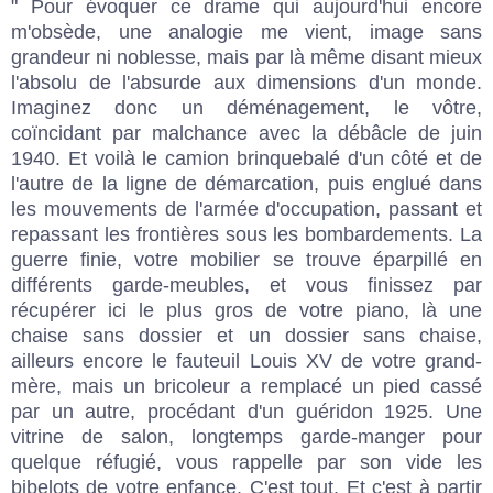
" Pour évoquer ce drame qui aujourd'hui encore
m'obsède, une analogie me vient, image sans
grandeur ni noblesse, mais par là même disant mieux
l'absolu de l'absurde aux dimensions d'un monde.
Imaginez donc un déménagement, le vôtre,
coïncidant par malchance avec la débâcle de juin
1940. Et voilà le camion brinquebalé d'un côté et de
l'autre de la ligne de démarcation, puis englué dans
les mouvements de l'armée d'occupation, passant et
repassant les frontières sous les bombardements. La
guerre finie, votre mobilier se trouve éparpillé en
différents garde-meubles, et vous finissez par
récupérer ici le plus gros de votre piano, là une
chaise sans dossier et un dossier sans chaise,
ailleurs encore le fauteuil Louis XV de votre grand-
mère, mais un bricoleur a remplacé un pied cassé
par un autre, procédant d'un guéridon 1925. Une
vitrine de salon, longtemps garde-manger pour
quelque réfugié, vous rappelle par son vide les
bibelots de votre enfance. C'est tout. Et c'est à partir