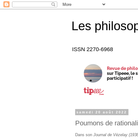
Les philoso
ISSN 2270-6968
Revue de philo
sur Tipeee, le 
participatif !
samedi 20 août 2022
Poumons de rationalis
Dans son
Journal de Vézelay (193