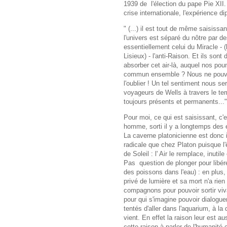
1939 de l'élection du pape Pie XII.
crise internationale, l'expérience d
" (...) il est tout de même saisiss
l'univers est séparé du nôtre par des
essentiellement celui du Miracle - (
Lisieux) - l'anti-Raison. Et ils son
absorber cet air-là, auquel nos po
commun ensemble ? Nous ne pouvo
l'oublier ! Un tel sentiment nous s
voyageurs de Wells à travers le te
toujours présents et permanents..."
Pour moi, ce qui est saisissant, c'
homme, sorti il y a longtemps des e
La caverne platonicienne est donc ic
radicale que chez Platon puisque l'ê
de Soleil : l' Air le remplace, inutil
Pas question de plonger pour libére
des poissons dans l'eau) : en plus, 
privé de lumière et sa mort n'a rien d
compagnons pour pouvoir sortir viv
pour qui s'imagine pouvoir dialogu
tentés d'aller dans l'aquarium, à la 
vient. En effet la raison leur est aus
cette raison à parler de l'humanité