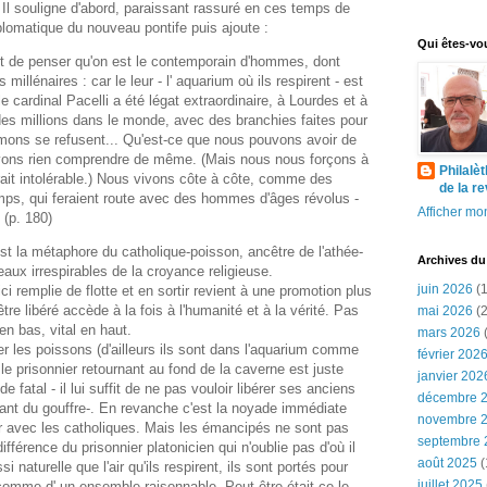
 Il souligne d'abord, paraissant rassuré en ces temps de
iplomatique du nouveau pontife puis ajoute :
Qui êtes-vo
ant de penser qu'on est le contemporain d'hommes, dont
 millénaires : car le leur - l' aquarium où ils respirent - est
le cardinal Pacelli a été légat extraordinaire, à Lourdes et à
t des millions dans le monde, avec des branchies faites pour
umons se refusent... Qu'est-ce que nous pouvons avoir de
ns rien comprendre de même. (Mais nous nous forçons à
Philalè
erait intolérable.) Nous vivons côte à côte, comme des
de la r
mps, qui feraient route avec des hommes d'âges révolus -
Afficher mon
 (p. 180)
est la métaphore du catholique-poisson, ancêtre de l'athée-
Archives du
aux irrespirables de la croyance religieuse.
juin 2026
(1
i remplie de flotte et en sortir revient à une promotion plus
tre libéré accède à la fois à l'humanité et à la vérité. Pas
mai 2026
(2
e en bas, vital en haut.
mars 2026
(
r les poissons (d'ailleurs ils sont dans l'aquarium comme
février 202
le prisonnier retournant au fond de la caverne est juste
janvier 202
e fatal - il lui suffit de ne pas vouloir libérer ses anciens
décembre 
ant du gouffre-. En revanche c'est la noyade immédiate
novembre 
er avec les catholiques. Mais les émancipés ne sont pas
septembre 
différence du prisonnier platonicien qui n'oublie pas d'où il
août 2025
(
si naturelle que l'air qu'ils respirent, ils sont portés pour
juillet 2025
 comme d' un ensemble raisonnable. Peut-être était-ce le