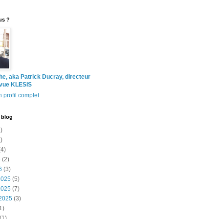
us ?
the, aka Patrick Ducray, directeur
evue KLESIS
 profil complet
 blog
)
)
4)
6
(2)
6
(3)
2025
(5)
2025
(7)
2025
(3)
1)
(1)